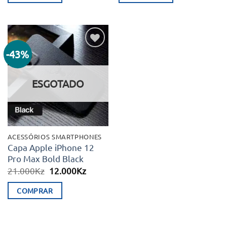
45.000Kz.
19.900Kz.
65.000Kz.
55.000K
-43%
Adicionar
aos meus
desejos
ESGOTADO
ACESSÓRIOS SMARTPHONES
Capa Apple iPhone 12
Pro Max Bold Black
O
O
21.000
Kz
12.000
Kz
preço
preço
original
atual
COMPRAR
era:
é:
21.000Kz.
12.000Kz.