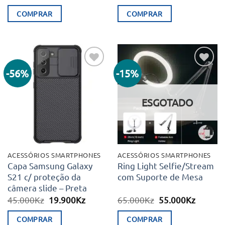
preço
preço
original
atual
COMPRAR
COMPRAR
era:
é:
45.000Kz.
19.900Kz.
-56%
-15%
Adicionar
Adicionar
aos meus
aos meus
desejos
desejos
ESGOTADO
ACESSÓRIOS SMARTPHONES
ACESSÓRIOS SMARTPHONES
Capa Samsung Galaxy
Ring Light Selfie/Stream
S21 c/ proteção da
com Suporte de Mesa
câmera slide – Preta
O
O
O
O
45.000
Kz
19.900
Kz
65.000
Kz
55.000
Kz
preço
preço
preço
preço
original
atual
original
atual
COMPRAR
COMPRAR
era:
é:
era:
é: