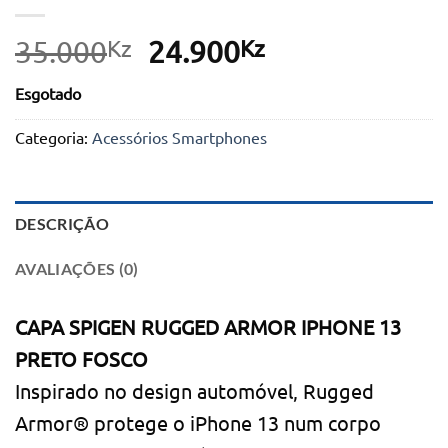
Kz
O
Kz
O
35.000
24.900
preço
preço
Esgotado
original
atual
era:
é:
Categoria:
Acessórios Smartphones
35.000Kz.
24.900Kz.
DESCRIÇÃO
AVALIAÇÕES (0)
CAPA SPIGEN RUGGED ARMOR IPHONE 13
PRETO FOSCO
Inspirado no design automóvel, Rugged
Armor® protege o iPhone 13 num corpo