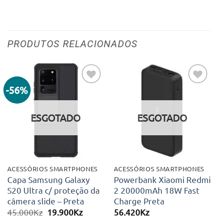
PRODUTOS RELACIONADOS
-56%
Adicionar
Adicionar
aos meus
aos meus
desejos
desejos
ESGOTADO
ESGOTADO
ACESSÓRIOS SMARTPHONES
ACESSÓRIOS SMARTPHONES
Capa Samsung Galaxy
Powerbank Xiaomi Redmi
S20 Ultra c/ proteção da
2 20000mAh 18W Fast
câmera slide – Preta
Charge Preta
O
O
45.000
Kz
19.900
Kz
56.420
Kz