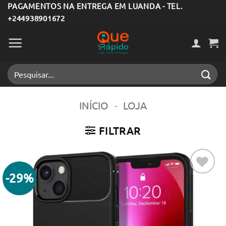
Skip
PAGAMENTOS NA ENTREGA EM LUANDA - TEL.
+244938901672
to
content
Pesquisar
por:
INÍCIO
-
LOJA
FILTRAR
-29%
Adicionar
aos meus
desejos