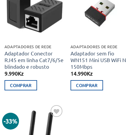
aos meus
aos meus
desejos
desejos
ADAPTADORES DE REDE
ADAPTADORES DE REDE
Adaptador Conector
Adaptador sem fio
RJ45 em linha Cat7/6/5e
WN151 Mini USB WiFi N
blindado e robusto
150Mbps
9.990
Kz
14.990
Kz
COMPRAR
COMPRAR
-33%
Adicionar
aos meus
desejos