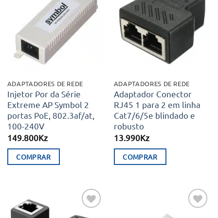
Adicionar
Adicionar
aos meus
aos meus
desejos
desejos
ADAPTADORES DE REDE
ADAPTADORES DE REDE
Injetor Por da Série
Adaptador Conector
Extreme AP Symbol 2
RJ45 1 para 2 em linha
portas PoE, 802.3af/at,
Cat7/6/5e blindado e
100-240V
robusto
149.800
Kz
13.990
Kz
COMPRAR
COMPRAR
Adicionar
Adicionar