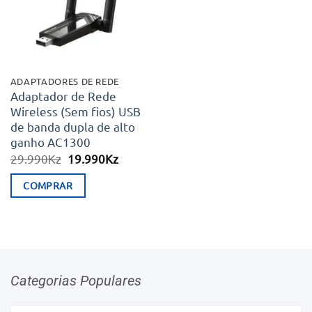
ADAPTADORES DE REDE
Adaptador de Rede
Wireless (Sem fios) USB
de banda dupla de alto
ganho AC1300
O
O
29.990
Kz
19.990
Kz
preço
preço
original
atual
COMPRAR
era:
é:
29.990Kz.
19.990Kz.
Categorias Populares