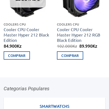
COOLERS CPU
COOLERS CPU
Cooler CPU Cooler
Cooler CPU Cooler
Master Hyper 212 Black
Master Hyper 212 RGB
Edition
Black Edition
O
O
84.900
Kz
102.000
Kz
89.990
Kz
preço
preço
original
atual
COMPRAR
COMPRAR
era:
é:
102.000Kz.
89.99
Categorias Populares
SMARTWATCHS