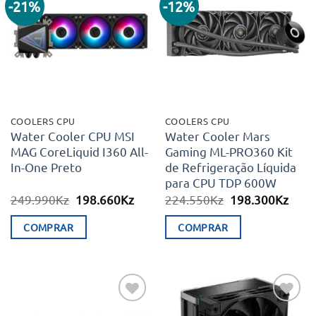
-21%
-12%
Adicionar
Adicionar
aos meus
aos meus
desejos
desejos
COOLERS CPU
COOLERS CPU
Water Cooler CPU MSI
Water Cooler Mars
MAG CoreLiquid I360 All-
Gaming ML-PRO360 Kit
In-One Preto
de Refrigeração Líquida
para CPU TDP 600W
O
O
O
O
249.990
Kz
198.660
Kz
224.550
Kz
198.300
Kz
preço
preço
preço
preç
original
atual
original
atual
COMPRAR
COMPRAR
era:
é:
era:
é:
249.990Kz.
198.660Kz.
224.550Kz.
198.
Adicionar
Adicionar