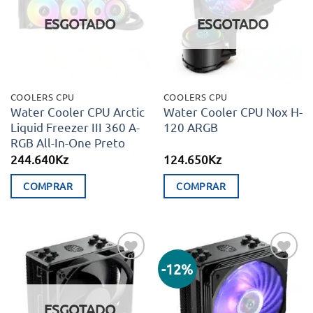
desejos
desejos
ESGOTADO
ESGOTADO
COOLERS CPU
COOLERS CPU
Water Cooler CPU Arctic
Water Cooler CPU Nox H-
Liquid Freezer III 360 A-
120 ARGB
RGB All-In-One Preto
244.640
Kz
124.650
Kz
COMPRAR
COMPRAR
-12%
Adicionar
Adicionar
aos meus
aos meus
desejos
desejos
ESGOTADO