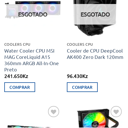
aos meus
aos meus
desejos
desejos
ESGOTADO
ESGOTADO
COOLERS CPU
COOLERS CPU
Water Cooler CPU MSI
Cooler de CPU DeepCool
MAG CoreLiquid A15
AK400 Zero Dark 120mm
360mm ARGB All-In-One
Preto
241.650
Kz
96.430
Kz
COMPRAR
COMPRAR
Adicionar
Adicionar
aos meus
aos meus