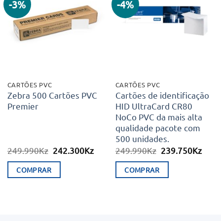
-3%
-4%
Adicionar
Adicionar
aos meus
aos meus
desejos
desejos
CARTÕES PVC
CARTÕES PVC
Zebra 500 Cartões PVC
Cartões de identificação
Premier
HID UltraCard CR80
NoCo PVC da mais alta
qualidade pacote com
500 unidades.
O
O
O
O
249.990
Kz
242.300
Kz
249.990
Kz
239.750
Kz
preço
preço
preço
preç
original
atual
original
atual
COMPRAR
COMPRAR
era:
é:
era:
é:
249.990Kz.
242.300Kz.
249.990Kz.
239.