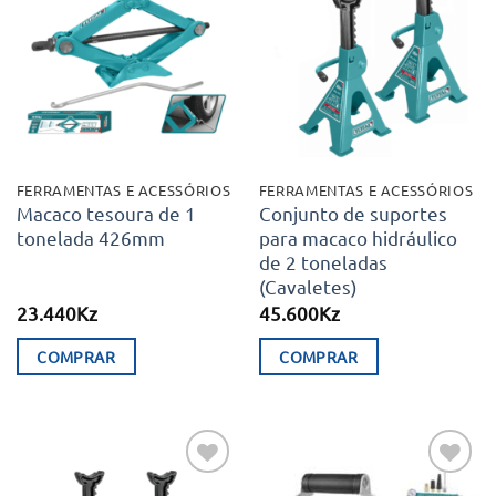
Adicionar
Adicionar
aos meus
aos meus
desejos
desejos
FERRAMENTAS E ACESSÓRIOS
FERRAMENTAS E ACESSÓRIOS
Macaco tesoura de 1
Conjunto de suportes
tonelada 426mm
para macaco hidráulico
de 2 toneladas
(Cavaletes)
23.440
Kz
45.600
Kz
COMPRAR
COMPRAR
Adicionar
Adicionar