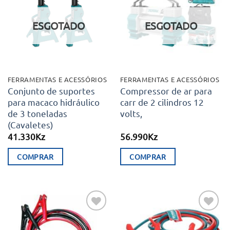
aos meus
aos meus
desejos
desejos
ESGOTADO
ESGOTADO
FERRAMENTAS E ACESSÓRIOS
FERRAMENTAS E ACESSÓRIOS
Conjunto de suportes
Compressor de ar para
para macaco hidráulico
carr de 2 cilindros 12
de 3 toneladas
volts,
(Cavaletes)
41.330
Kz
56.990
Kz
COMPRAR
COMPRAR
Adicionar
Adicionar
aos meus
aos meus