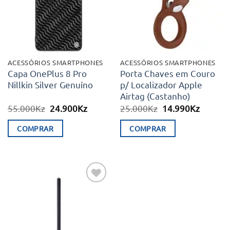
desejos
desejos
ACESSÓRIOS SMARTPHONES
ACESSÓRIOS SMARTPHONES
Capa OnePlus 8 Pro
Porta Chaves em Couro
Nillkin Silver Genuíno
p/ Localizador Apple
Airtag (Castanho)
O
O
O
O
55.000
Kz
24.900
Kz
25.000
Kz
14.990
Kz
preço
preço
preço
preço
original
atual
original
atual
COMPRAR
COMPRAR
era:
é:
era:
é:
55.000Kz.
24.900Kz.
25.000Kz.
14.990K
Adicionar
aos meus
desejos