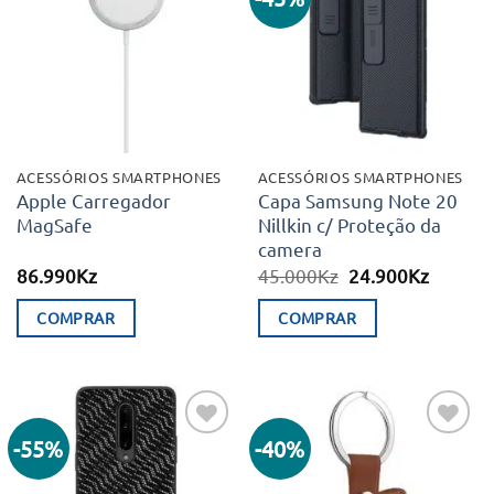
Adicionar
Adicionar
aos meus
aos meus
desejos
desejos
ACESSÓRIOS SMARTPHONES
ACESSÓRIOS SMARTPHONES
Apple Carregador
Capa Samsung Note 20
MagSafe
Nillkin c/ Proteção da
camera
O
O
86.990
Kz
45.000
Kz
24.900
Kz
preço
preço
original
atual
COMPRAR
COMPRAR
era:
é:
45.000Kz.
24.900K
-55%
-40%
Adicionar
Adicionar
aos meus
aos meus