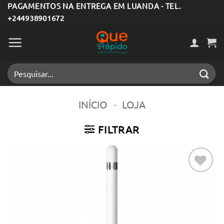
Skip
PAGAMENTOS NA ENTREGA EM LUANDA - TEL.
+244938901672
to
content
Pesquisar
por:
INÍCIO
-
LOJA
FILTRAR
Adicionar
aos meus
desejos