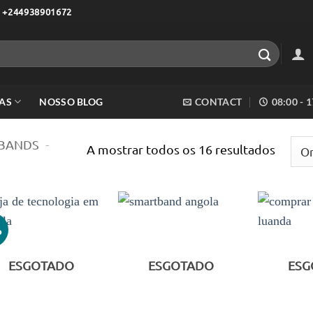
 +244938901672
AS
NOSSO BLOG
CONTACT
08:00 - 
BANDS
-
Orden
A mostrar todos os 16 resultados
por
mais
recent
%
Adicionar
Adicionar
aos meus
aos meus
desejos
desejos
ESGOTADO
ESGOTADO
ESG