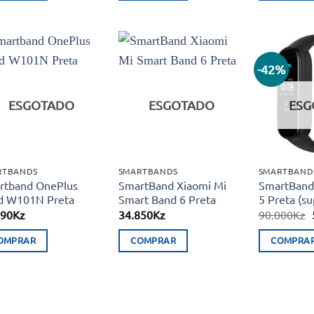
115.000Kz.
91.350Kz.
-42%
Adicionar
Adicionar
aos meus
aos meus
desejos
desejos
ESGOTADO
ESGOTADO
ESG
RTBANDS
SMARTBANDS
SMARTBAND
rtband OnePlus
SmartBand Xiaomi Mi
SmartBand
d W101N Preta
Smart Band 6 Preta
5 Preta (s
990
Kz
34.850
Kz
90.000
Kz
OMPRAR
COMPRAR
COMPRA