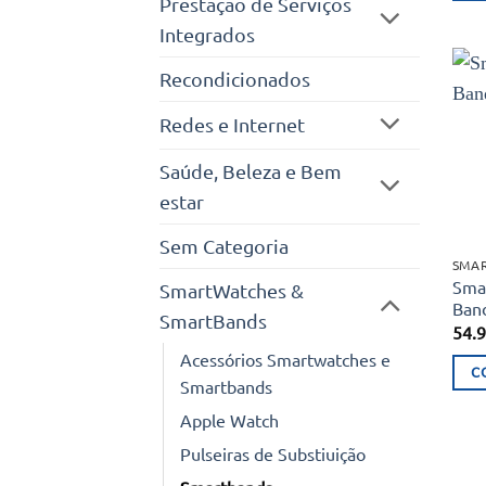
Prestação de Serviços
Integrados
Recondicionados
Redes e Internet
Saúde, Beleza e Bem
estar
Sem Categoria
SMA
Sma
SmartWatches &
Ban
SmartBands
54.
Acessórios Smartwatches e
C
Smartbands
Apple Watch
Pulseiras de Substiuição