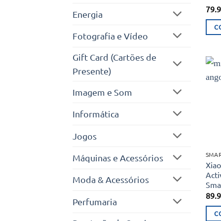
79.
Energia
C
Fotografia e Vídeo
Gift Card (Cartões de
Presente)
Imagem e Som
Informática
Jogos
SMA
Máquinas e Acessórios
Xiao
Acti
Moda & Acessórios
Sma
89.
Perfumaria
C