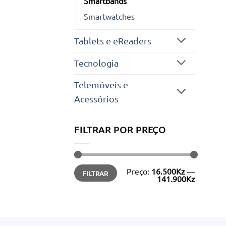
Smartbands
Smartwatches
Tablets e eReaders
Tecnologia
Telemóveis e
Acessórios
FILTRAR POR PREÇO
Preço
Preço
Preço:
16.500Kz
—
FILTRAR
mínimo
máximo
141.900Kz