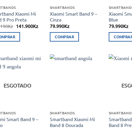
RTBANDS
SMARTBANDS
SMARTBAND
rtband Xiaomi Mi
Xiaomi Smart Band 9 –
Xiaomi Sma
 9 Pro Preta
Cinza
Blue
O
O
.190
Kz
141.900
Kz
79.990
Kz
79.990
Kz
preço
preço
original
atual
OMPRAR
COMPRAR
COMPRA
era:
é:
156.190Kz.
141.900Kz.
Adicionar
Adicionar
aos meus
aos meus
desejos
desejos
ESGOTADO
ESG
RTBANDS
SMARTBANDS
SMARTBAND
mi Smart Band 9 –
Smartband Xiaomi Mi
Smartband
to
Band 8 Dourada
Band 8 Pre