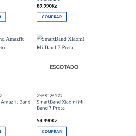
89.990
Kz
R
COMPRAR
Adicionar
Adicionar
aos meus
aos meus
desejos
desejos
ESGOTADO
S
SMARTBANDS
 Amazfit Band
SmartBand Xiaomi Mi
Band 7 Preta
54.990
Kz
R
COMPRAR