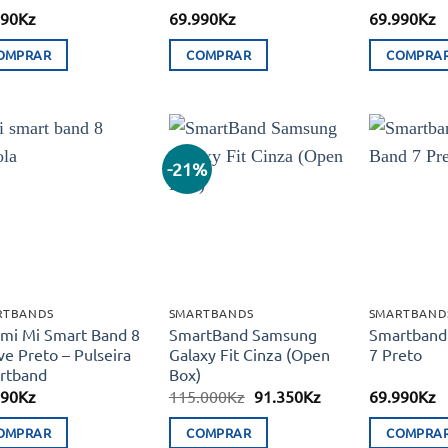
990
Kz
69.990
Kz
69.990
Kz
OMPRAR
COMPRAR
COMPRA
-21%
Adicionar
Adicionar
aos meus
aos meus
desejos
desejos
RTBANDS
SMARTBANDS
SMARTBAND
mi Mi Smart Band 8
SmartBand Samsung
Smartband
ve Preto – Pulseira
Galaxy Fit Cinza (Open
7 Preto
rtband
Box)
O
O
990
Kz
115.000
Kz
91.350
Kz
69.990
Kz
preço
preço
original
atual
OMPRAR
COMPRAR
COMPRA
era:
é: