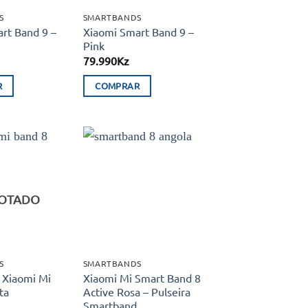
S
SMARTBANDS
rt Band 9 –
Xiaomi Smart Band 9 –
Pink
79.990
Kz
R
COMPRAR
Adicionar
Adicionar
aos meus
aos meus
desejos
desejos
OTADO
S
SMARTBANDS
 Xiaomi Mi
Xiaomi Mi Smart Band 8
ta
Active Rosa – Pulseira
Smartband