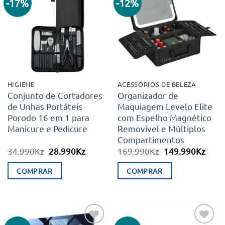
-17%
-12%
Adicionar
Adicionar
aos meus
aos meus
desejos
desejos
HIGIENE
ACESSÓRIOS DE BELEZA
Conjunto de Cortadores
Organizador de
de Unhas Portáteis
Maquiagem Levelo Elite
Porodo 16 em 1 para
com Espelho Magnético
Manicure e Pedicure
Removível e Múltiplos
Compartimentos
O
O
O
O
34.990
Kz
28.990
Kz
169.990
Kz
149.990
Kz
preço
preço
preço
preç
original
atual
original
atual
COMPRAR
COMPRAR
era:
é:
era:
é:
34.990Kz.
28.990Kz.
169.990Kz.
149.