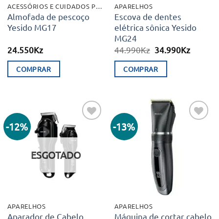
ACESSÓRIOS E CUIDADOS PESSOAIS
APARELHOS
Almofada de pescoço
Escova de dentes
Yesido MG17
elétrica sônica Yesido
MG24
O
O
24.550
Kz
44.990
Kz
34.990
Kz
preço
preço
original
atual
COMPRAR
COMPRAR
era:
é:
44.990Kz.
34.990K
-12%
-13%
Adicionar
Adicionar
aos meus
aos meus
desejos
desejos
ESGOTADO
APARELHOS
APARELHOS
Aparador de Cabelo
Máquina de cortar cabelo