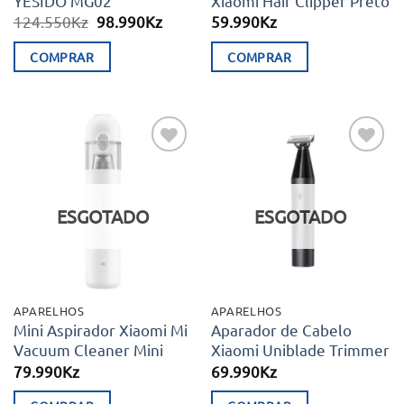
YESIDO MG02
Xiaomi Hair Clipper Preto
O
O
124.550
Kz
98.990
Kz
59.990
Kz
preço
preço
original
atual
COMPRAR
COMPRAR
era:
é:
124.550Kz.
98.990Kz.
Adicionar
Adicionar
aos meus
aos meus
desejos
desejos
ESGOTADO
ESGOTADO
APARELHOS
APARELHOS
Mini Aspirador Xiaomi Mi
Aparador de Cabelo
Vacuum Cleaner Mini
Xiaomi Uniblade Trimmer
79.990
Kz
69.990
Kz