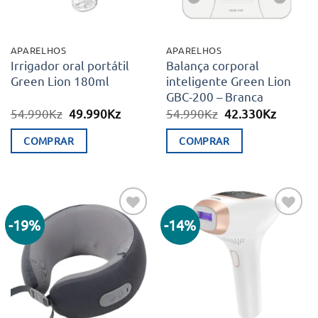
APARELHOS
APARELHOS
Irrigador oral portátil
Balança corporal
Green Lion 180ml
inteligente Green Lion
GBC-200 – Branca
O
O
O
O
54.990
Kz
49.990
Kz
54.990
Kz
42.330
Kz
preço
preço
preço
preço
original
atual
original
atual
COMPRAR
COMPRAR
era:
é:
era:
é:
54.990Kz.
49.990Kz.
54.990Kz.
42.330K
-19%
-14%
Adicionar
Adicionar
aos meus
aos meus
desejos
desejos