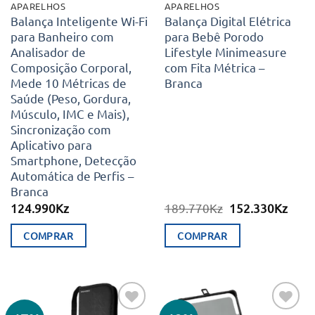
APARELHOS
APARELHOS
Balança Inteligente Wi-Fi
Balança Digital Elétrica
para Banheiro com
para Bebê Porodo
Analisador de
Lifestyle Minimeasure
Composição Corporal,
com Fita Métrica –
Mede 10 Métricas de
Branca
Saúde (Peso, Gordura,
Músculo, IMC e Mais),
Sincronização com
Aplicativo para
Smartphone, Detecção
Automática de Perfis –
Branca
O
O
124.990
Kz
189.770
Kz
152.330
Kz
preço
preç
original
atual
COMPRAR
COMPRAR
era:
é:
189.770Kz.
152.