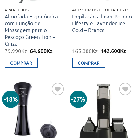
APARELHOS
ACESSÓRIOS E CUIDADOS PESSOAIS
Almofada Ergonômica
Depilação a laser Porodo
com Função de
Lifestyle Lavender Ice
Massagem para o
Cold – Branca
Pescoço Green Lion –
Cinza
O
O
O
O
79.990
Kz
64.600
Kz
165.880
Kz
142.600
Kz
preço
preço
preço
preç
original
atual
original
atual
COMPRAR
COMPRAR
era:
é:
era:
é:
79.990Kz.
64.600Kz.
165.880Kz.
142.
-18%
-27%
Adicionar
Adicionar
aos meus
aos meus
desejos
desejos