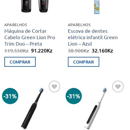
APARELHOS
APARELHOS
Máquina de Cortar
Escova de dentes
Cabelo Green Lion Pro
elétrica infantil Green
Trim Duo – Preta
Lion – Azul
O
O
O
O
119.550
Kz
91.220
Kz
38.900
Kz
32.160
Kz
preço
preço
preço
preço
original
atual
original
atual
COMPRAR
COMPRAR
era:
é:
era:
é:
119.550Kz.
91.220Kz.
38.900Kz.
32.160K
-31%
-31%
Adicionar
Adicionar
aos meus
aos meus
desejos
desejos