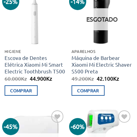
-25%
-14%
Adicionar
Adicionar
aos meus
aos meus
desejos
desejos
ESGOTADO
HIGIENE
APARELHOS
Escova de Dentes
Máquina de Barbear
Elétrica Xiaomi Mi Smart
Xiaomi Mi Electric Shaver
Electric Toothbrush T500
S500 Preta
O
O
O
O
60.000
Kz
44.900
Kz
49.200
Kz
42.100
Kz
preço
preço
preço
preço
original
atual
original
atual
COMPRAR
COMPRAR
era:
é:
era:
é:
60.000Kz.
44.900Kz.
49.200Kz.
42.100K
-45%
-60%
Adicionar
Adicionar
aos meus
aos meus