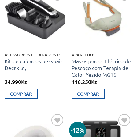
Adicionar
Adicionar
aos meus
aos meus
desejos
desejos
ACESSÓRIOS E CUIDADOS PESSOAIS
APARELHOS
Kit de cuidados pessoais
Massageador Elétrico de
Decakila,
Pescoço com Terapia de
Calor Yesido MG16
24.990
Kz
116.250
Kz
COMPRAR
COMPRAR
-12%
Adicionar
Adicionar