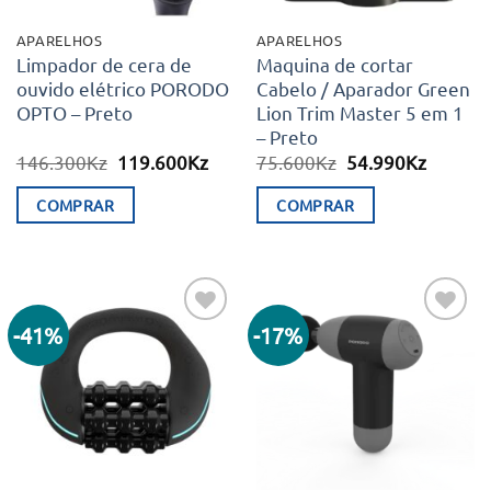
APARELHOS
APARELHOS
Limpador de cera de
Maquina de cortar
ouvido elétrico PORODO
Cabelo / Aparador Green
OPTO – Preto
Lion Trim Master 5 em 1
– Preto
O
O
O
O
146.300
Kz
119.600
Kz
75.600
Kz
54.990
Kz
preço
preço
preço
preço
original
atual
original
atual
COMPRAR
COMPRAR
era:
é:
era:
é:
146.300Kz.
119.600Kz.
75.600Kz.
54.990K
-41%
-17%
Adicionar
Adicionar
aos meus
aos meus
desejos
desejos