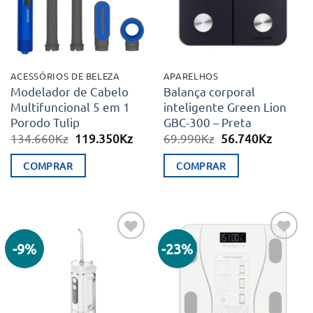
ACESSÓRIOS DE BELEZA
APARELHOS
Modelador de Cabelo
Balança corporal
Multifuncional 5 em 1
inteligente Green Lion
Porodo Tulip
GBC-300 – Preta
O
O
O
O
134.660
Kz
119.350
Kz
69.990
Kz
56.740
Kz
preço
preço
preço
preço
original
atual
original
atual
COMPRAR
COMPRAR
era:
é:
era:
é:
134.660Kz.
119.350Kz.
69.990Kz.
56.740K
-9%
-23%
Adicionar
Adicionar
aos meus
aos meus
desejos
desejos