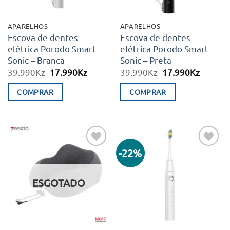
APARELHOS
APARELHOS
Escova de dentes
Escova de dentes
elétrica Porodo Smart
elétrica Porodo Smart
Sonic – Branca
Sonic – Preta
O
O
O
O
39.990
Kz
17.990
Kz
39.990
Kz
17.990
Kz
preço
preço
preço
preço
original
atual
original
atual
COMPRAR
COMPRAR
era:
é:
era:
é:
39.990Kz.
17.990Kz.
39.990Kz.
17.990K
-22%
Adicionar
Adicionar
aos meus
aos meus
desejos
desejos
ESGOTADO