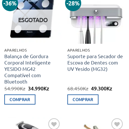
-36%
-28%
Adicionar
Adicionar
aos meus
aos meus
desejos
desejos
ESGOTADO
APARELHOS
APARELHOS
Balança de Gordura
Suporte para Secador de
Corporal Inteligente
Escova de Dentes com
YESIDO MG42
UV Yesido (MG32)
Compatível com
Bluetooth
O
O
O
O
54.990
Kz
34.990
Kz
68.450
Kz
49.300
Kz
preço
preço
preço
preço
original
atual
original
atual
COMPRAR
COMPRAR
era:
é:
era:
é:
54.990Kz.
34.990Kz.
68.450Kz.
49.300K