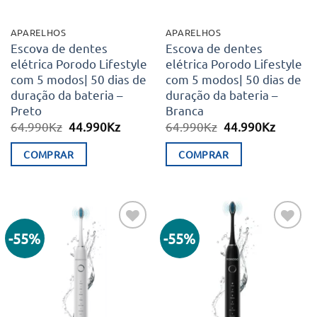
APARELHOS
APARELHOS
Escova de dentes
Escova de dentes
elétrica Porodo Lifestyle
elétrica Porodo Lifestyle
com 5 modos| 50 dias de
com 5 modos| 50 dias de
duração da bateria –
duração da bateria –
Preto
Branca
O
O
O
O
64.990
Kz
44.990
Kz
64.990
Kz
44.990
Kz
preço
preço
preço
preço
original
atual
original
atual
COMPRAR
COMPRAR
era:
é:
era:
é:
64.990Kz.
44.990Kz.
64.990Kz.
44.990K
-55%
-55%
Adicionar
Adicionar
aos meus
aos meus
desejos
desejos