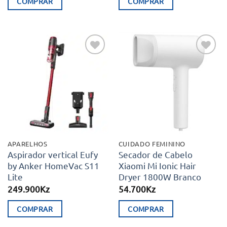
COMPRAR
COMPRAR
Adicionar
Adicionar
aos meus
aos meus
desejos
desejos
APARELHOS
CUIDADO FEMININO
Aspirador vertical Eufy
Secador de Cabelo
by Anker HomeVac S11
Xiaomi Mi Ionic Hair
Lite
Dryer 1800W Branco
249.900
Kz
54.700
Kz
COMPRAR
COMPRAR