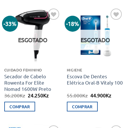
-33%
-18%
Adicionar
Adicionar
aos meus
aos meus
desejos
desejos
ESGOTADO
ESGOTADO
CUIDADO FEMININO
HIGIENE
Secador de Cabelo
Escova De Dentes
Rowenta For Elite
Elétrica Oral-B Vitaly 100
Nomad 1600W Preto
O
O
O
O
36.200
Kz
24.250
Kz
55.000
Kz
44.900
Kz
preço
preço
preço
preço
original
atual
original
atual
COMPRAR
COMPRAR
era:
é:
era:
é:
36.200Kz.
24.250Kz.
55.000Kz.
44.900K