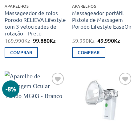
APARELHOS
APARELHOS
Massageador de rolos
Massageador portátil
Porodo RELIEVA Lifestyle
Pistola de Massagem
com 3 velocidades de
Porodo Lifestyle EaseOn
rotação – Preto
O
O
O
O
169.990
Kz
99.880
Kz
59.990
Kz
49.990
Kz
preço
preço
preço
preço
original
atual
original
atual
COMPRAR
COMPRAR
era:
é:
era:
é:
169.990Kz.
99.880Kz.
59.990Kz.
49.990K
-8%
Adicionar
Adicionar
aos meus
aos meus
desejos
desejos