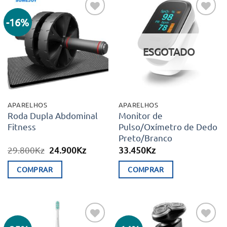
-16%
Adicionar
Adicionar
aos meus
aos meus
desejos
desejos
ESGOTADO
APARELHOS
APARELHOS
Roda Dupla Abdominal
Monitor de
Fitness
Pulso/Oxímetro de Dedo
Preto/Branco
O
O
29.800
Kz
24.900
Kz
33.450
Kz
preço
preço
original
atual
COMPRAR
COMPRAR
era:
é:
29.800Kz.
24.900Kz.