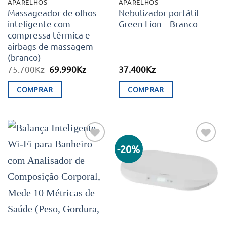
APARELHOS
APARELHOS
Massageador de olhos
Nebulizador portátil
inteligente com
Green Lion – Branco
compressa térmica e
airbags de massagem
(branco)
O
O
75.700
Kz
69.990
Kz
37.400
Kz
preço
preço
original
atual
COMPRAR
COMPRAR
era:
é:
75.700Kz.
69.990Kz.
-20%
Adicionar
Adicionar
aos meus
aos meus
desejos
desejos