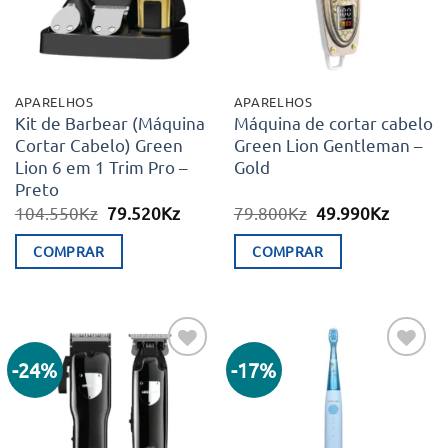
APARELHOS
APARELHOS
Kit de Barbear (Máquina
Máquina de cortar cabelo
Cortar Cabelo) Green
Green Lion Gentleman –
Lion 6 em 1 Trim Pro –
Gold
Preto
O
O
O
O
104.550
Kz
79.520
Kz
79.800
Kz
49.990
Kz
preço
preço
preço
preço
original
atual
original
atual
COMPRAR
COMPRAR
era:
é:
era:
é:
104.550Kz.
79.520Kz.
79.800Kz.
49.990K
-24%
-17%
Adicionar
Adicionar
aos meus
aos meus
desejos
desejos