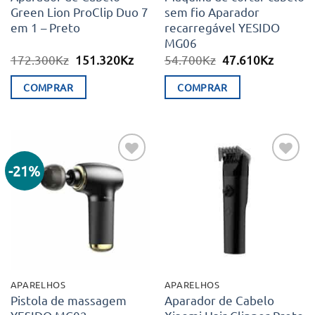
Green Lion ProClip Duo 7
sem fio Aparador
em 1 – Preto
recarregável YESIDO
MG06
O
O
O
O
172.300
Kz
151.320
Kz
54.700
Kz
47.610
Kz
preço
preço
preço
preço
original
atual
original
atual
COMPRAR
COMPRAR
era:
é:
era:
é:
172.300Kz.
151.320Kz.
54.700Kz.
47.610K
-21%
Adicionar
Adicionar
aos meus
aos meus
desejos
desejos
APARELHOS
APARELHOS
Pistola de massagem
Aparador de Cabelo