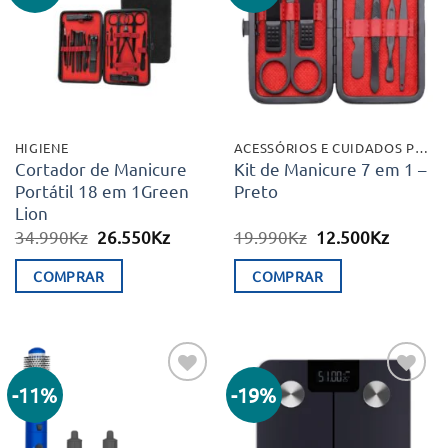
aos meus
aos meus
desejos
desejos
HIGIENE
ACESSÓRIOS E CUIDADOS PESSOAIS
Cortador de Manicure
Kit de Manicure 7 em 1 –
Portátil 18 em 1Green
Preto
Lion
O
O
O
O
34.990
Kz
26.550
Kz
19.990
Kz
12.500
Kz
preço
preço
preço
preço
original
atual
original
atual
COMPRAR
COMPRAR
era:
é:
era:
é:
34.990Kz.
26.550Kz.
19.990Kz.
12.500K
-11%
-19%
Adicionar
Adicionar
aos meus
aos meus
desejos
desejos