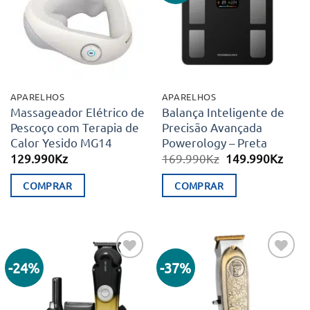
aos meus
aos meus
desejos
desejos
APARELHOS
APARELHOS
Massageador Elétrico de
Balança Inteligente de
Pescoço com Terapia de
Precisão Avançada
Calor Yesido MG14
Powerology – Preta
O
O
129.990
Kz
169.990
Kz
149.990
Kz
preço
preç
original
atual
COMPRAR
COMPRAR
era:
é:
169.990Kz.
149.
-24%
-37%
Adicionar
Adicionar
aos meus
aos meus
desejos
desejos