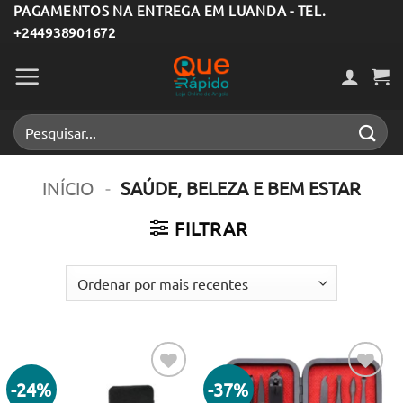
Skip
PAGAMENTOS NA ENTREGA EM LUANDA - TEL.
+244938901672
to
content
Pesquisar
por:
INÍCIO
-
SAÚDE, BELEZA E BEM ESTAR
FILTRAR
-24%
-37%
Adicionar
Adicionar