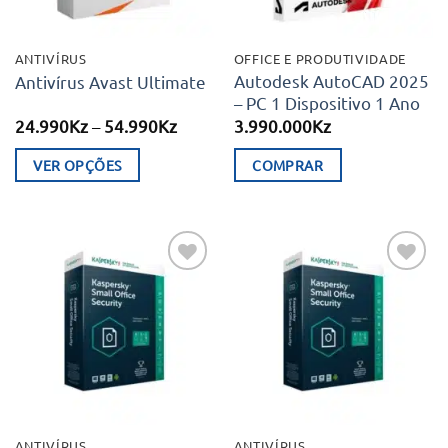
ANTIVÍRUS
OFFICE E PRODUTIVIDADE
Autodesk AutoCAD 2025
Antivírus Avast Ultimate
– PC 1 Dispositivo 1 Ano
Price
24.990
Kz
–
54.990
Kz
3.990.000
Kz
range:
24.990Kz
VER OPÇÕES
COMPRAR
through
54.990Kz
This
product
has
multiple
Adicionar
Adicionar
variants.
aos meus
aos meus
desejos
desejos
The
options
may
be
chosen
ANTIVÍRUS
ANTIVÍRUS