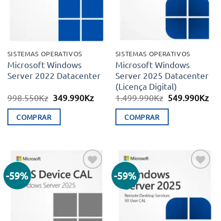
SISTEMAS OPERATIVOS
SISTEMAS OPERATIVOS
Microsoft Windows
Microsoft Windows
Server 2022 Datacenter
Server 2025 Datacenter
(Licença Digital)
O
O
O
O
998.550
Kz
349.990
Kz
1.499.990
Kz
549.990
Kz
preço
preço
preço
pr
original
atual
original
atu
COMPRAR
COMPRAR
era:
é:
era:
é:
998.550Kz.
349.990Kz.
1.499.990Kz.
54
-59%
-59%
Adicionar
Adicionar
aos meus
aos meus
desejos
desejos