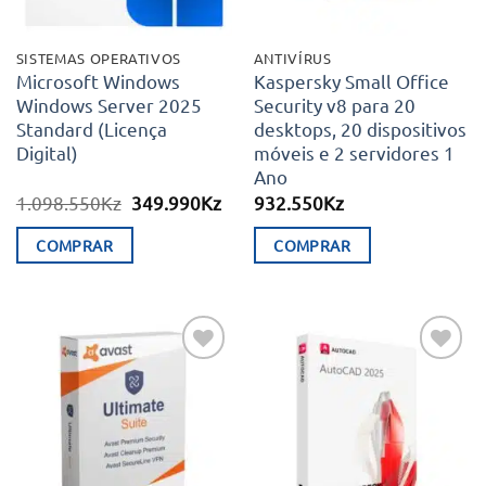
SISTEMAS OPERATIVOS
ANTIVÍRUS
Microsoft Windows
Kaspersky Small Office
Windows Server 2025
Security v8 para 20
Standard (Licença
desktops, 20 dispositivos
Digital)
móveis e 2 servidores 1
Ano
O
O
1.098.550
Kz
349.990
Kz
932.550
Kz
preço
preço
original
atual
COMPRAR
COMPRAR
era:
é:
1.098.550Kz.
349.990Kz.
Adicionar
Adicionar
aos meus
aos meus
desejos
desejos