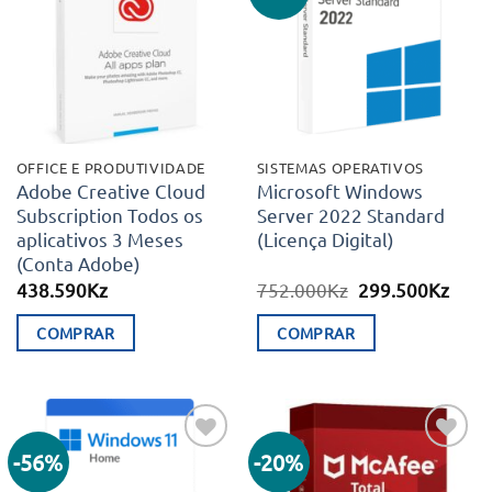
aos meus
aos meus
desejos
desejos
OFFICE E PRODUTIVIDADE
SISTEMAS OPERATIVOS
Adobe Creative Cloud
Microsoft Windows
Subscription Todos os
Server 2022 Standard
aplicativos 3 Meses
(Licença Digital)
(Conta Adobe)
O
O
438.590
Kz
752.000
Kz
299.500
Kz
preço
preç
original
atual
COMPRAR
COMPRAR
era:
é:
752.000Kz.
299.
-56%
-20%
Adicionar
Adicionar
aos meus
aos meus