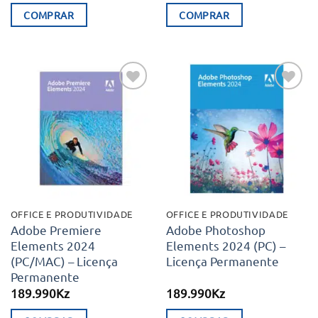
original
atual
COMPRAR
COMPRAR
era:
é:
348.970Kz.
282.
Adicionar
Adicionar
aos meus
aos meus
desejos
desejos
OFFICE E PRODUTIVIDADE
OFFICE E PRODUTIVIDADE
Adobe Premiere
Adobe Photoshop
Elements 2024
Elements 2024 (PC) –
(PC/MAC) – Licença
Licença Permanente
Permanente
189.990
Kz
189.990
Kz