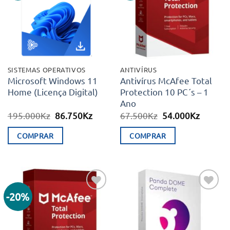
desejos
desejos
SISTEMAS OPERATIVOS
ANTIVÍRUS
Microsoft Windows 11
Antivírus McAfee Total
Home (Licença Digital)
Protection 10 PC´s – 1
Ano
O
O
O
O
195.000
Kz
86.750
Kz
67.500
Kz
54.000
Kz
preço
preço
preço
preço
original
atual
original
atual
COMPRAR
COMPRAR
era:
é:
era:
é:
195.000Kz.
86.750Kz.
67.500Kz.
54.000K
-20%
Adicionar
Adicionar
aos meus
aos meus
desejos
desejos