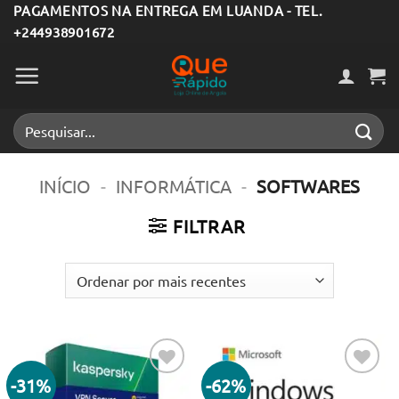
Skip
PAGAMENTOS NA ENTREGA EM LUANDA - TEL.
+244938901672
to
content
Pesquisar
por:
INÍCIO
-
INFORMÁTICA
-
SOFTWARES
FILTRAR
-31%
-62%
Adicionar
Adicionar