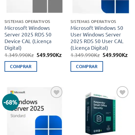
SISTEMAS OPERATIVOS
SISTEMAS OPERATIVOS
Microsoft Windows
Microsoft Windows 50
Server 2025 RDS 50
User Windows Server
Device CAL (Licença
2025 RDS 50 User CAL
Digital)
(Licença Digital)
O
O
O
O
1.349.990
Kz
549.990
Kz
1.349.990
Kz
549.990
Kz
preço
preço
preço
pr
original
atual
original
atu
COMPRAR
COMPRAR
era:
é:
era:
é:
1.349.990Kz.
549.990Kz.
1.349.990Kz.
54
-68%
Adicionar
Adicionar
aos meus
aos meus
desejos
desejos