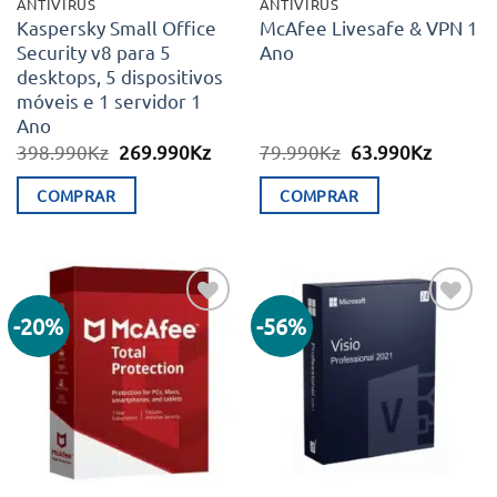
ANTIVÍRUS
ANTIVÍRUS
Kaspersky Small Office
McAfee Livesafe & VPN 1
Security v8 para 5
Ano
desktops, 5 dispositivos
móveis e 1 servidor 1
Ano
O
O
O
O
398.990
Kz
269.990
Kz
79.990
Kz
63.990
Kz
preço
preço
preço
preço
original
atual
original
atual
COMPRAR
COMPRAR
era:
é:
era:
é:
398.990Kz.
269.990Kz.
79.990Kz.
63.990K
-20%
-56%
Adicionar
Adicionar
aos meus
aos meus
desejos
desejos