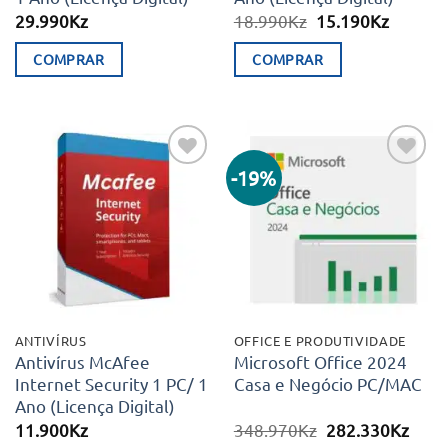
O
O
29.990
Kz
18.990
Kz
15.190
Kz
preço
preço
original
atual
COMPRAR
COMPRAR
era:
é:
18.990Kz.
15.190K
-19%
Adicionar
Adicionar
aos meus
aos meus
desejos
desejos
ANTIVÍRUS
OFFICE E PRODUTIVIDADE
Antivírus McAfee
Microsoft Office 2024
Internet Security 1 PC/ 1
Casa e Negócio PC/MAC
Ano (Licença Digital)
O
O
11.900
Kz
348.970
Kz
282.330
Kz
preço
preç