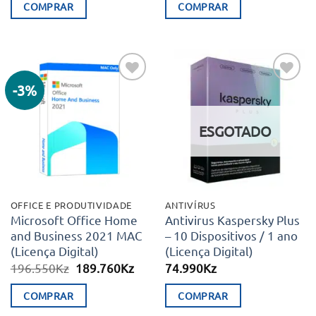
original
atual
COMPRAR
COMPRAR
era:
é:
1.498.900Kz.
349.990Kz.
-3%
Adicionar
Adicionar
aos meus
aos meus
desejos
desejos
ESGOTADO
OFFICE E PRODUTIVIDADE
ANTIVÍRUS
Microsoft Office Home
Antivirus Kaspersky Plus
and Business 2021 MAC
– 10 Dispositivos / 1 ano
(Licença Digital)
(Licença Digital)
O
O
196.550
Kz
189.760
Kz
74.990
Kz
preço
preço
original
atual
COMPRAR
COMPRAR
era:
é:
196.550Kz.
189.760Kz.