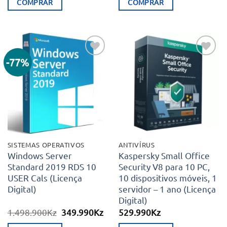
COMPRAR
COMPRAR
-77%
Adicionar
Adicionar
aos meus
aos meus
desejos
desejos
SISTEMAS OPERATIVOS
ANTIVÍRUS
Windows Server
Kaspersky Small Office
Standard 2019 RDS 10
Security V8 para 10 PC,
USER Cals (Licença
10 dispositivos móveis, 1
Digital)
servidor – 1 ano (Licença
Digital)
O
O
1.498.900
Kz
349.990
Kz
529.990
Kz
preço
preço