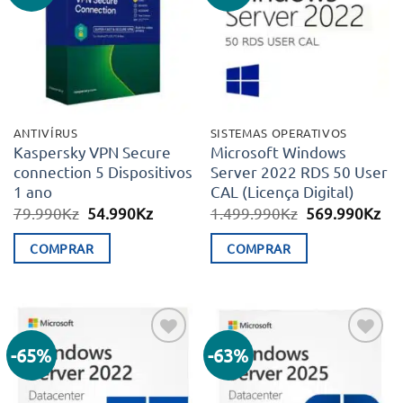
aos meus
aos meus
desejos
desejos
ANTIVÍRUS
SISTEMAS OPERATIVOS
Kaspersky VPN Secure
Microsoft Windows
connection 5 Dispositivos
Server 2022 RDS 50 User
1 ano
CAL (Licença Digital)
O
O
O
O
79.990
Kz
54.990
Kz
1.499.990
Kz
569.990
Kz
preço
preço
preço
pr
original
atual
original
atu
COMPRAR
COMPRAR
era:
é:
era:
é:
79.990Kz.
54.990Kz.
1.499.990Kz.
56
-65%
-63%
Adicionar
Adicionar
aos meus
aos meus
desejos
desejos