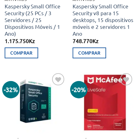
on
Kaspersky Small Office
Kaspersky Small Office
Security (25 PCs / 3
Security v8 para 15
the
Servidores / 25
desktops, 15 dispositivos
product
Dispositivos Móveis / 1
móveis e 2 servidores 1
page
Ano)
Ano
1.175.750
Kz
748.770
Kz
COMPRAR
COMPRAR
-32%
-20%
Adicionar
Adicionar
aos meus
aos meus
desejos
desejos