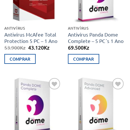
ANTIVÍRUS
ANTIVÍRUS
Antivírus McAfee Total
Antivírus Panda Dome
Protection 5 PC – 1 Ano
Complete – 5 PC´s 1 Ano
O
O
53.900
Kz
43.120
Kz
69.500
Kz
preço
preço
original
atual
COMPRAR
COMPRAR
era:
é:
53.900Kz.
43.120Kz.
Adicionar
Adicionar
aos meus
aos meus
desejos
desejos