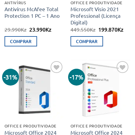
ANTIVÍRUS
OFFICE E PRODUTIVIDADE
Antivírus McAfee Total
Microsoft Visio 2021
Protection 1 PC – 1 Ano
Professional (Licença
Digital)
O
O
O
O
29.990
Kz
23.990
Kz
449.550
Kz
199.870
Kz
preço
preço
preço
preç
original
atual
original
atual
COMPRAR
COMPRAR
era:
é:
era:
é:
29.990Kz.
23.990Kz.
449.550Kz.
199.
-31%
-17%
Adicionar
Adicionar
aos meus
aos meus
desejos
desejos
OFFICE E PRODUTIVIDADE
OFFICE E PRODUTIVIDADE
Microsoft Office 2024
Microsoft Office 2024