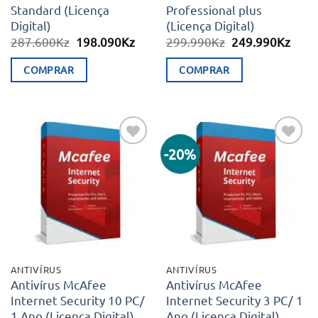
Standard (Licença
Professional plus
Digital)
(Licença Digital)
O
O
O
O
287.600
Kz
198.090
Kz
299.990
Kz
249.990
Kz
preço
preço
preço
preç
original
atual
original
atual
COMPRAR
COMPRAR
era:
é:
era:
é:
287.600Kz.
198.090Kz.
299.990Kz.
249.
-20%
Adicionar
Adicionar
aos meus
aos meus
desejos
desejos
ANTIVÍRUS
ANTIVÍRUS
Antivírus McAfee
Antivírus McAfee
Internet Security 10 PC/
Internet Security 3 PC/ 1
1 Ano (Licença Digital)
Ano (Licença Digital)