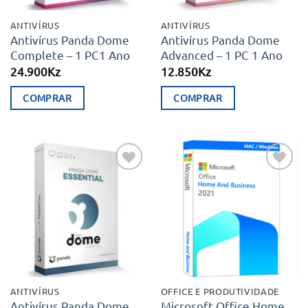
ANTIVÍRUS
ANTIVÍRUS
Antivírus Panda Dome
Antivírus Panda Dome
Complete – 1 PC1 Ano
Advanced – 1 PC 1 Ano
24.900
Kz
12.850
Kz
COMPRAR
COMPRAR
Adicionar
Adicionar
aos meus
aos meus
desejos
desejos
ANTIVÍRUS
OFFICE E PRODUTIVIDADE
Antivírus Panda Dome
Microsoft Office Home