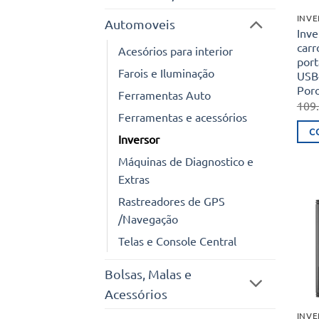
INV
Automoveis
Inve
car
Acesórios para interior
port
Farois e Iluminação
USB-
Por
Ferramentas Auto
109
Ferramentas e acessórios
C
Inversor
Máquinas de Diagnostico e
Extras
Rastreadores de GPS
/Navegação
Telas e Console Central
Bolsas, Malas e
Acessórios
INV