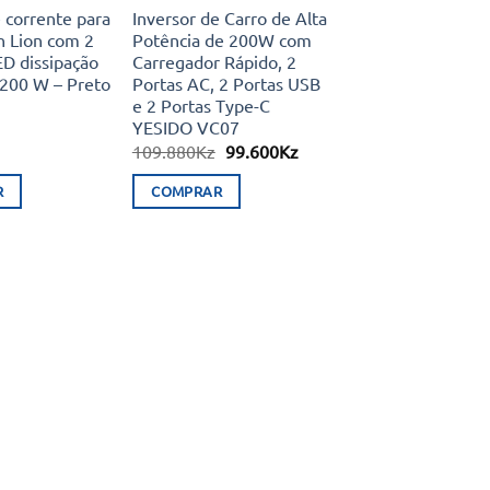
 corrente para
Inversor de Carro de Alta
n Lion com 2
Potência de 200W com
D dissipação
Carregador Rápido, 2
 200 W – Preto
Portas AC, 2 Portas USB
e 2 Portas Type-C
YESIDO VC07
O
O
109.880
Kz
99.600
Kz
preço
preço
original
atual
R
COMPRAR
era:
é:
109.880Kz.
99.600Kz.