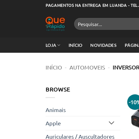
Skip
PAGAMENTOS NA ENTREGA EM LUANDA - TEL.
to
content
Pesquisar
por:
LOJA
INÍCIO
NOVIDADES
PÁGIN
INÍCIO
-
AUTOMOVEIS
-
INVERSO
BROWSE
-10
Animais
Apple
Auriculares / Auscultadores