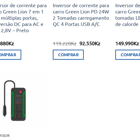
rsor de corrente para
Inversor de corrente para
Inversor de
o Green Lion 7 em 1
carro Green Lion PD 24W
carro Gree
múltiplas portas,
2 Tomadas carregamento
tomadas LE
ersão DC para AC e
QC 4 Portas USB A/C
de calorde
2,8V – Preto
O
O
.880
Kz
119.220
Kz
92.550
Kz
149.990
Kz
preço
preço
original
atual
OMPRAR
COMPRAR
COMPRA
era:
é:
119.220Kz.
92.550Kz.
Adicionar
aos meus
desejos
ERSOR