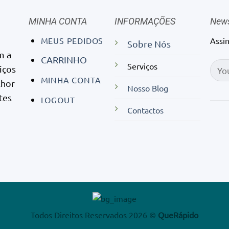
MINHA CONTA
INFORMAÇÕES
News
MEUS PEDIDOS
Assi
Sobre Nós
m a
CARRINHO
Serviços
iços
MINHA CONTA
lhor
Nosso Blog
tes
LOGOUT
Contactos
Todos Direitos Reservados 2026 ©
QueRápido