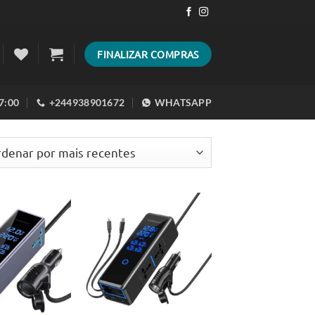
FINALIZAR COMPRAS
17:00
+244938901672
WHATSAPP
ado
es
Adicionar
Adicionar
aos meus
aos meus
desejos
desejos