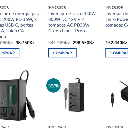
ERSOR
INVERSOR
INVERSOR
rsor de energia para
Inversor de carro 350W
Inversor de
ro 200W PD 36W, 2
800W DC 12V – 2
carro Powe
as USB-C, portas
tomadas AC PD30W
tomadas CA
A, saída CA –
Green Lion – Preto
odo
O
O
O
O
.880
Kz
98.750
Kz
341.220
Kz
298.550
Kz
152.440
Kz
preço
preço
preço
preço
original
atual
original
atual
OMPRAR
COMPRAR
COMPRA
era:
é:
era:
é:
109.880Kz.
98.750Kz.
341.220Kz.
298.550Kz.
-22%
Adicionar
Adicionar
aos meus
aos meus
desejos
desejos
ERSOR
INVERSOR
INVERSOR