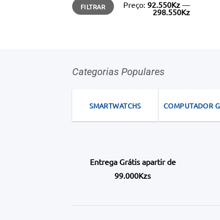
Preço
Preço
Preço:
92.550Kz
—
FILTRAR
mínimo
máximo
298.550Kz
Categorias Populares
SMARTWATCHS
COMPUTADOR 
Entrega Grátis apartir de
99.000Kzs