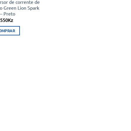
rsor de corrente de
o Green Lion Spark
– Preto
.550
Kz
OMPRAR