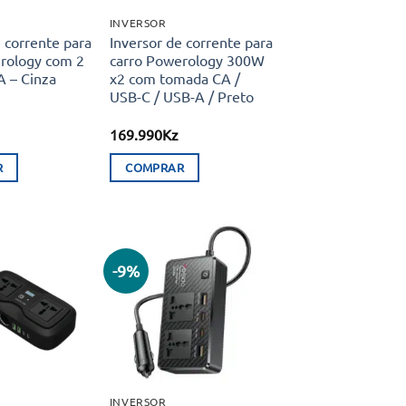
INVERSOR
 corrente para
Inversor de corrente para
rology com 2
carro Powerology 300W
 – Cinza
x2 com tomada CA /
USB-C / USB-A / Preto
169.990
Kz
R
COMPRAR
-9%
Adicionar
Adicionar
aos meus
aos meus
desejos
desejos
INVERSOR