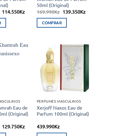
nal)
50ml (Original)
O
O
O
O
114.550
Kz
169.990
Kz
139.350
Kz
preço
preço
preço
preço
original
atual
original
atual
R
COMPRAR
era:
é:
era:
é:
131.220Kz.
114.550Kz.
169.990Kz.
139.350Kz.
Adicionar
Adicionar
aos meus
aos meus
desejos
desejos
ASCULINOS
PERFUMES MASCULINOS
amrah Eau de
Xerjoff Naxos Eau de
ml (Original)
Parfum 100ml (Original)
O
O
129.750
Kz
439.990
Kz
preço
preço
original
atual