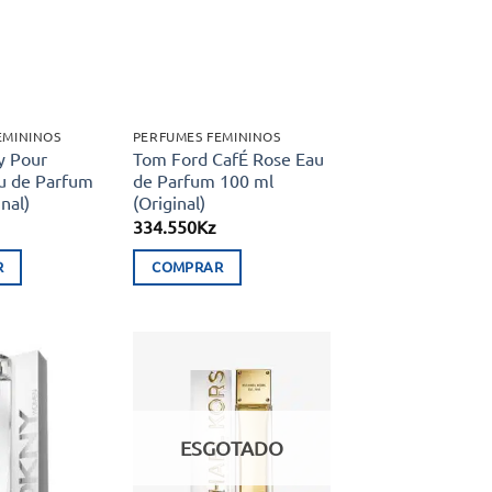
aos meus
aos meus
desejos
desejos
EMININOS
PERFUMES FEMININOS
y Pour
Tom Ford CafÉ Rose Eau
 de Parfum
de Parfum 100 ml
nal)
(Original)
334.550
Kz
R
COMPRAR
Adicionar
Adicionar
aos meus
aos meus
desejos
desejos
ESGOTADO