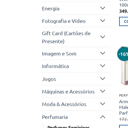
100m
Energia
349
Fotografia e Vídeo
C
Gift Card (Cartões de
Presente)
Imagem e Som
-16
Informática
Jogos
Máquinas e Acessórios
PERF
Arma
Moda & Acessórios
Mal
Parf
Perfumaria
172
Perfumes Femininos