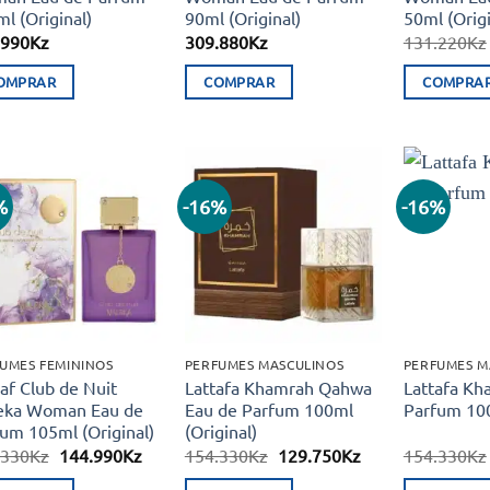
l (Original)
90ml (Original)
50ml (Origi
.990
Kz
309.880
Kz
131.220
Kz
OMPRAR
COMPRAR
COMPRA
%
-16%
-16%
Adicionar
Adicionar
aos meus
aos meus
desejos
desejos
UMES FEMININOS
PERFUMES MASCULINOS
PERFUMES M
f Club de Nuit
Lattafa Khamrah Qahwa
Lattafa Kh
eka Woman Eau de
Eau de Parfum 100ml
Parfum 100
um 105ml (Original)
(Original)
O
O
O
O
.330
Kz
144.990
Kz
154.330
Kz
129.750
Kz
154.330
Kz
preço
preço
preço
preço
original
atual
original
atual