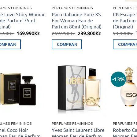
UMES FEMININOS
PERFUMES FEMININOS
PERFUMES F
oé Love Story Woman
Paco Rabanne Pure XS
CK Escape
 de Parfum 75ml
For Woman Eau de
de Parfum
ginal)
Parfum 80ml (Original)
(Original)
O
O
O
O
.550
Kz
169.990
Kz
269.990
Kz
239.800
Kz
94.990
Kz
preço
preço
preço
preço
original
atual
original
atual
OMPRAR
COMPRAR
COMPRA
era:
é:
era:
é:
238.550Kz.
169.990Kz.
269.990Kz.
239.800Kz.
-13%
Adicionar
Adicionar
aos meus
aos meus
desejos
desejos
ESG
UMES FEMININOS
PERFUMES FEMININOS
PERFUMES F
el Coco Noir
Yves Saint Laurent Libre
Roberto Cav
an Eau de Parfum
Woman Eau de Parfum
Woman Eau