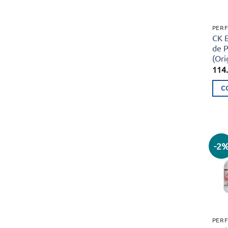
PERF
CK 
de 
(Ori
114
C
-2
PERF