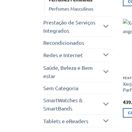
C
Perfumes Masculinos
Prestação de Serviços
Integrados
Recondicionados
Redes e Internet
Saúde, Beleza e Bem
estar
PERF
Xerj
Sem Categoria
Parf
SmartWatches &
439
SmartBands
C
Tablets e eReaders