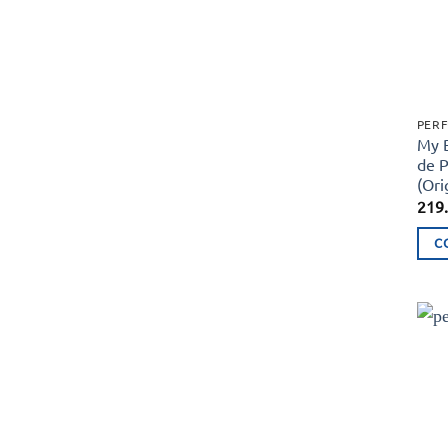
PERF
My 
de 
(Ori
219
C