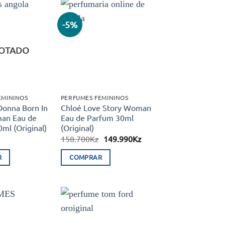
-5%
Adicionar
Adicionar
aos meus
aos meus
desejos
desejos
OTADO
EMININOS
PERFUMES FEMININOS
Donna Born In
Chloé Love Story Woman
an Eau de
Eau de Parfum 30ml
ml (Original)
(Original)
O
O
158.700
Kz
149.990
Kz
preço
preço
original
atual
R
COMPRAR
era:
é:
158.700Kz.
149.990Kz.
Adicionar
Adicionar