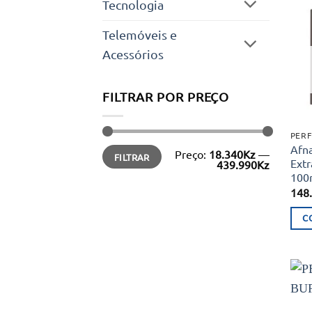
Tecnologia
Telemóveis e
Acessórios
FILTRAR POR PREÇO
PERF
Afna
Preço
Preço
Preço:
18.340Kz
—
FILTRAR
mínimo
máximo
Extr
439.990Kz
100m
148
C