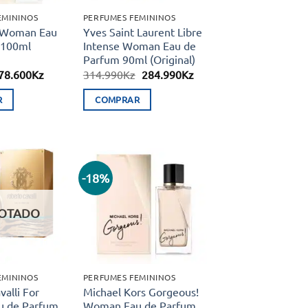
EMININOS
PERFUMES FEMININOS
 Woman Eau
Yves Saint Laurent Libre
 100ml
Intense Woman Eau de
Parfum 90ml (Original)
O
O
O
O
78.600
Kz
314.990
Kz
284.990
Kz
preço
preço
preço
preço
original
atual
original
atual
R
COMPRAR
era:
é:
era:
é:
94.990Kz.
78.600Kz.
314.990Kz.
284.990Kz.
-18%
Adicionar
Adicionar
aos meus
aos meus
desejos
desejos
OTADO
EMININOS
PERFUMES FEMININOS
alli For
Michael Kors Gorgeous!
 de Parfum
Woman Eau de Parfum