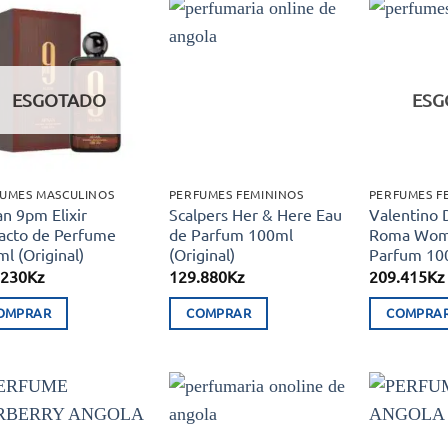
Adicionar
Adicionar
aos meus
aos meus
desejos
desejos
ESGOTADO
ESG
UMES MASCULINOS
PERFUMES FEMININOS
PERFUMES F
n 9pm Elixir
Scalpers Her & Here Eau
Valentino 
acto de Perfume
de Parfum 100ml
Roma Wom
l (Original)
(Original)
Parfum 100
.230
Kz
129.880
Kz
209.415
Kz
OMPRAR
COMPRAR
COMPRA
Adicionar
Adicionar