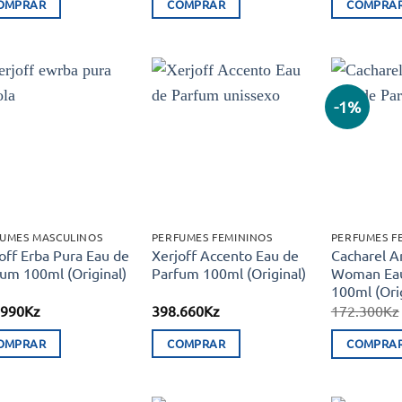
OMPRAR
COMPRAR
COMPRA
era:
é:
era:
é:
172.330Kz.
144.990Kz.
154.330Kz.
129.750Kz.
-1%
Adicionar
Adicionar
aos meus
aos meus
desejos
desejos
UMES MASCULINOS
PERFUMES FEMININOS
PERFUMES F
off Erba Pura Eau de
Xerjoff Accento Eau de
Cacharel 
um 100ml (Original)
Parfum 100ml (Original)
Woman Eau
100ml (Orig
.990
Kz
398.660
Kz
172.300
Kz
OMPRAR
COMPRAR
COMPRA