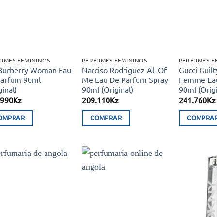
aos meus
aos meus
desejos
desejos
UMES FEMININOS
PERFUMES FEMININOS
PERFUMES F
Burberry Woman Eau
Narciso Rodriguez All Of
Gucci Guilt
Parfum 90ml
Me Eau De Parfum Spray
Femme Eau
ginal)
90ml (Original)
90ml (Origi
.990
Kz
209.110
Kz
241.760
Kz
OMPRAR
COMPRAR
COMPRA
Adicionar
Adicionar
aos meus
aos meus
desejos
desejos