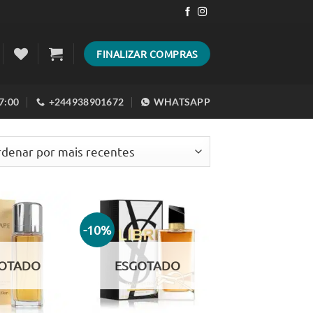
FINALIZAR COMPRAS
17:00
+244938901672
WHATSAPP
ado
es
-10%
Adicionar
Adicionar
aos meus
aos meus
desejos
desejos
OTADO
ESGOTADO