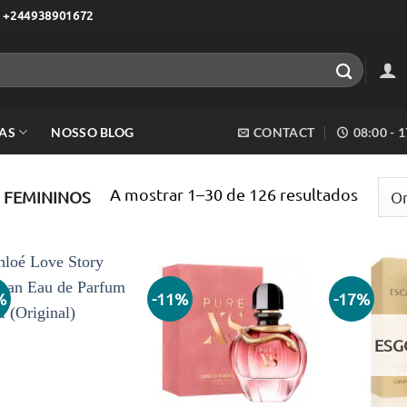
 +244938901672
AS
NOSSO BLOG
CONTACT
08:00 - 
Orden
A mostrar 1–30 de 126 resultados
 FEMININOS
por
mais
recent
%
-11%
-17%
Adicionar
Adicionar
aos meus
aos meus
desejos
desejos
ESG