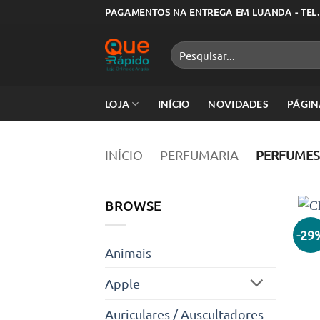
Skip
PAGAMENTOS NA ENTREGA EM LUANDA - TEL.
to
content
Pesquisar
por:
LOJA
INÍCIO
NOVIDADES
PÁGIN
INÍCIO
-
PERFUMARIA
-
PERFUMES
BROWSE
-29
Animais
Apple
Auriculares / Auscultadores