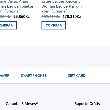
arel Anaïs Anaïs
Estée Lauder Knowing
an Eau de Toilette
Woman Eau de Parfum
l (Original)
75ml (Original)
O
O
O
O
.330
Kz
99.860
Kz
189.410
Kz
178.310
Kz
preço
preço
preço
preço
original
atual
original
atual
OMPRAR
COMPRAR
era:
é:
era:
é:
102.330Kz.
99.860Kz.
189.410Kz.
178.310Kz.
GAMER
SMARTPHONES
GIFT CARD
Garantia 3 Meses*
Suporte Grátis