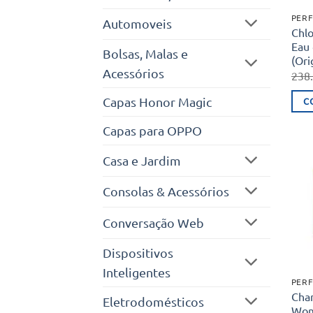
PERF
Automoveis
Chl
Eau
Bolsas, Malas e
(Ori
Acessórios
238
Capas Honor Magic
C
Capas para OPPO
Casa e Jardim
Consolas & Acessórios
Conversação Web
Dispositivos
Inteligentes
PERF
Chan
Eletrodomésticos
Wom