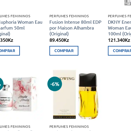
UMES FEMININOS
PERFUMES FEMININOS
PERFUMES F
Euphoria Woman Eau
Fusion Intense 80ml EDP
DKNY Ener
Parfum 50ml
por Maison Alhambra
Woman Eau
ginal)
(Original)
100ml (Orig
.350
Kz
89.450
Kz
121.340
Kz
OMPRAR
COMPRAR
COMPRA
%
-6%
Adicionar
Adicionar
aos meus
aos meus
desejos
desejos
UMES FEMININOS
PERFUMES FEMININOS