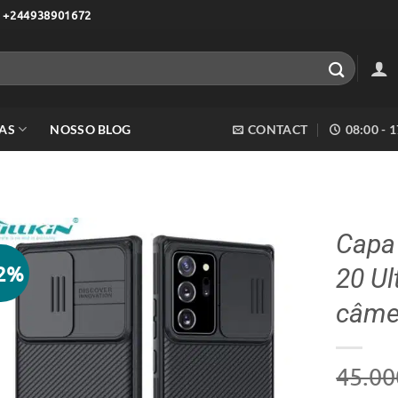
 +244938901672
AS
NOSSO BLOG
CONTACT
08:00 - 
Capa
22%
20 Ul
Adicionar
aos meus
câmer
desejos
45.00