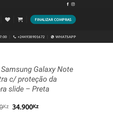
FINALIZAR COMPRAS
17:00
+244938901672
WHATSAPP
 Samsung Galaxy Note
tra c/ proteção da
a slide – Preta
O
O
0
34.900
Kz
Kz