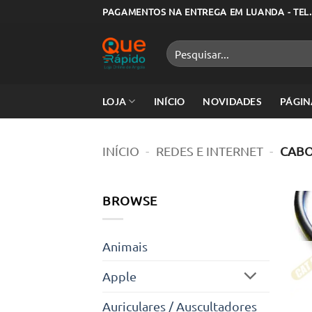
Skip
PAGAMENTOS NA ENTREGA EM LUANDA - TEL.
to
content
Pesquisar
por:
LOJA
INÍCIO
NOVIDADES
PÁGIN
INÍCIO
-
REDES E INTERNET
-
CAB
BROWSE
Animais
Apple
Auriculares / Auscultadores