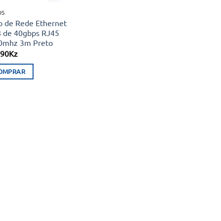
OS
o de Rede Ethernet
8 de 40gbps RJ45
0mhz 3m Preto
990
Kz
OMPRAR