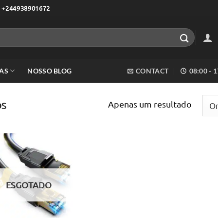
 +244938901672
AS
NOSSO BLOG
CONTACT
08:00 - 
Apenas um resultado
OS
Adicionar
aos meus
desejos
ESGOTADO