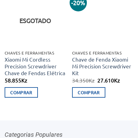
-20%
Adicionar
Adicionar
aos meus
aos meus
desejos
desejos
ESGOTADO
CHAVES E FERRAMENTAS
CHAVES E FERRAMENTAS
Xiaomi Mi Cordless
Chave de Fenda Xiaomi
Precision Screwdriver
Mi Precision Screwdriver
Chave de Fendas Elétrica
Kit
O
O
58.855
Kz
34.350
Kz
27.610
Kz
preço
preço
original
atual
COMPRAR
COMPRAR
era:
é:
34.350Kz.
27.610K
Categorias Populares