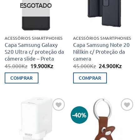
desejos
desejos
ESGOTADO
ACESSÓRIOS SMARTPHONES
ACESSÓRIOS SMARTPHONES
Capa Samsung Galaxy
Capa Samsung Note 20
S20 Ultra c/ proteção da
Nillkin c/ Proteção da
câmera slide – Preta
camera
O
O
O
O
45.000
Kz
19.900
Kz
45.000
Kz
24.900
Kz
preço
preço
preço
preço
original
atual
original
atual
COMPRAR
COMPRAR
era:
é:
era:
é:
45.000Kz.
19.900Kz.
45.000Kz.
24.900K
-40%
Adicionar
Adicionar
aos meus
aos meus
desejos
desejos