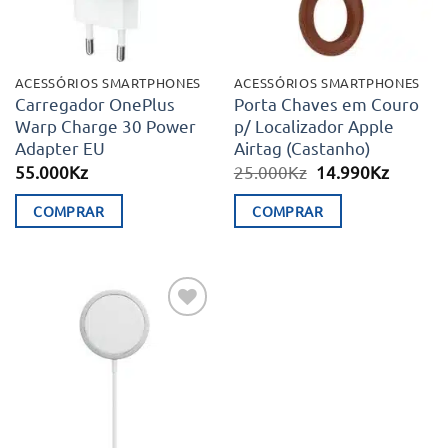
ACESSÓRIOS SMARTPHONES
ACESSÓRIOS SMARTPHONES
Carregador OnePlus
Porta Chaves em Couro
Warp Charge 30 Power
p/ Localizador Apple
Adapter EU
Airtag (Castanho)
O
O
55.000
Kz
25.000
Kz
14.990
Kz
preço
preço
original
atual
COMPRAR
COMPRAR
era:
é:
25.000Kz.
14.990K
Adicionar
aos meus
desejos