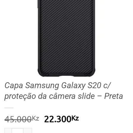
Capa Samsung Galaxy S20 c/
proteção da câmera slide – Preta
Kz
O
Kz
O
45.000
22.300
preço
preço
Quantidade de Capa Samsung Galaxy S20 c/ proteção d