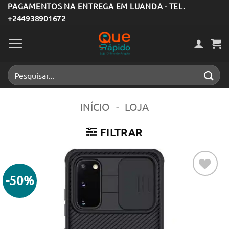
Skip
PAGAMENTOS NA ENTREGA EM LUANDA - TEL.
+244938901672
to
content
Pesquisar
por:
INÍCIO
-
LOJA
FILTRAR
-50%
Adicionar
aos meus
desejos