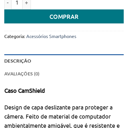
original
atual
era:
é:
COMPRAR
45.000Kz.
22.300Kz.
Categoria:
Acessórios Smartphones
DESCRIÇÃO
AVALIAÇÕES (0)
Caso CamShield
Design de capa deslizante para proteger a
câmera. Feito de material de computador
ambientalmente amigável, que é resistente e