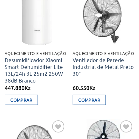
Adicionar
Adicionar
aos meus
aos meus
desejos
desejos
AQUECIMENTO E VENTILAÇÃO
AQUECIMENTO E VENTILAÇÃO
Desumidificador Xiaomi
Ventilador de Parede
Smart Dehumidifier Lite
Industrial de Metal Preto
13L/24h 3L 25m2 250W
30″
38dB Branco
447.880
Kz
60.550
Kz
COMPRAR
COMPRAR
Adicionar
Adicionar