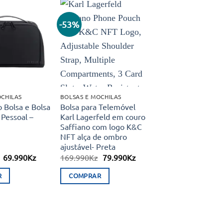
-53%
Adicionar
Adicionar
aos meus
aos meus
desejos
desejos
OCHILAS
BOLSAS E MOCHILAS
 Bolsa e Bolsa
Bolsa para Telemóvel
 Pessoal –
Karl Lagerfeld em couro
Saffiano com logo K&C
NFT alça de ombro
ajustável- Preta
O
O
O
O
69.990
Kz
169.990
Kz
79.990
Kz
preço
preço
preço
preço
original
atual
original
atual
R
COMPRAR
era:
é:
era:
é:
103.550Kz.
69.990Kz.
169.990Kz.
79.990Kz.