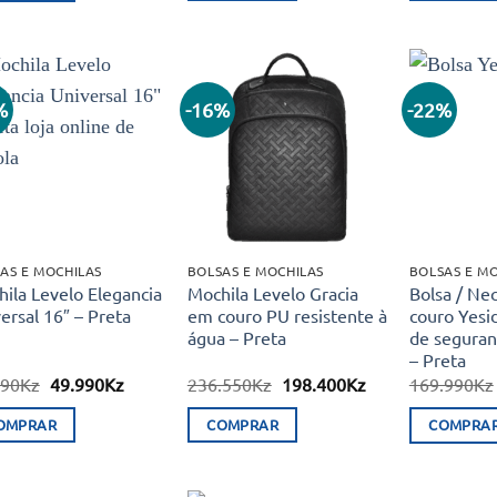
224.660Kz.
184.990Kz.
109.660Kz.
74.990Kz.
%
-16%
-22%
Adicionar
Adicionar
aos meus
aos meus
desejos
desejos
AS E MOCHILAS
BOLSAS E MOCHILAS
BOLSAS E M
ila Levelo Elegancia
Mochila Levelo Gracia
Bolsa / Ne
ersal 16″ – Preta
em couro PU resistente à
couro Yesi
água – Preta
de seguran
– Preta
O
O
O
O
990
Kz
49.990
Kz
236.550
Kz
198.400
Kz
169.990
Kz
preço
preço
preço
preço
original
atual
original
atual
OMPRAR
COMPRAR
COMPRA
era:
é:
era:
é:
69.990Kz.
49.990Kz.
236.550Kz.
198.400Kz.