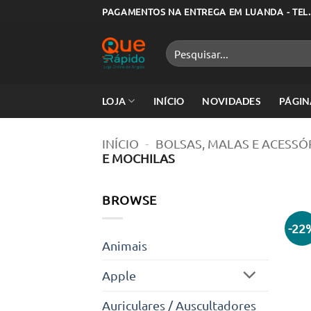
Skip
PAGAMENTOS NA ENTREGA EM LUANDA - TEL.
to
content
Pesquisar
por:
LOJA
INÍCIO
NOVIDADES
PÁGIN
INÍCIO
-
BOLSAS, MALAS E ACESSÓ
E MOCHILAS
BROWSE
-22
Animais
Apple
Auriculares / Auscultadores