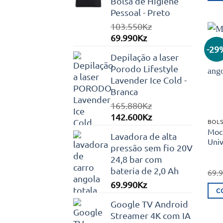
Bolsa de Higiene
Pessoal - Preto
103.550
Kz
O
O
69.990
Kz
preço
preço
-29
Depilação a laser
original
atual
Porodo Lifestyle
era:
é:
Lavender Ice Cold -
103.550Kz.
69.990Kz.
Branca
165.880
Kz
O
O
142.600
Kz
BOLS
preço
preço
Moch
Lavadora de alta
original
atual
Univ
pressão sem fio 20V
era:
é:
24,8 bar com
165.880Kz.
142.600Kz.
bateria de 2,0 Ah
69.
69.990
Kz
C
Google TV Android
Streamer 4K com IA