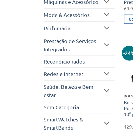
Máquinas e Acessórios
Pret
69.
Moda & Acessórios
C
Perfumaria
Prestação de Serviços
Integrados
-24
Recondicionados
Redes e Internet
Saúde, Beleza e Bem
estar
BOLS
Bol
Sem Categoria
Pock
10″ 
SmartWatches &
129
SmartBands