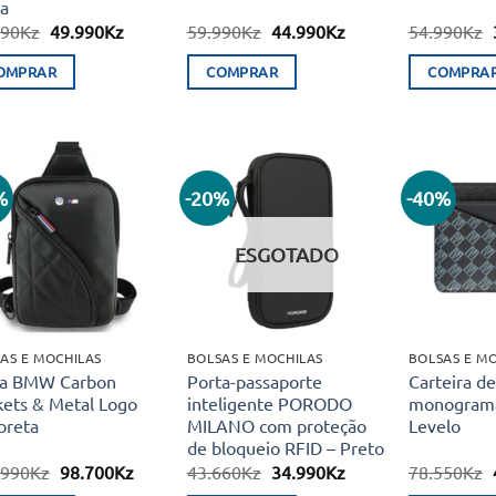
a
O
O
O
O
990
Kz
49.990
Kz
59.990
Kz
44.990
Kz
54.990
Kz
preço
preço
preço
preço
original
atual
original
atual
OMPRAR
COMPRAR
COMPRA
era:
é:
era:
é:
69.990Kz.
49.990Kz.
59.990Kz.
44.990Kz.
%
-20%
-40%
Adicionar
Adicionar
aos meus
aos meus
desejos
desejos
ESGOTADO
AS E MOCHILAS
BOLSAS E MOCHILAS
BOLSAS E M
sa BMW Carbon
Porta-passaporte
Carteira d
ets & Metal Logo
inteligente PORODO
monograma
preta
MILANO com proteção
Levelo
de bloqueio RFID – Preto
O
O
O
O
.990
Kz
98.700
Kz
43.660
Kz
34.990
Kz
78.550
Kz
preço
preço
preço
preço