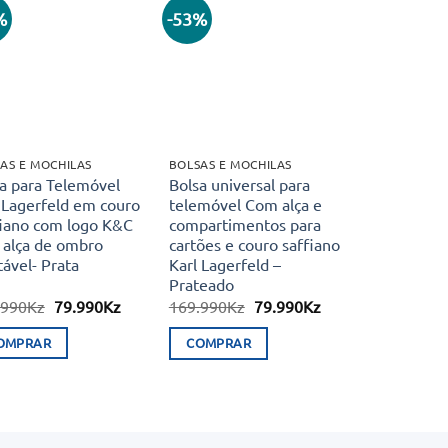
%
-53%
Adicionar
Adicionar
aos meus
aos meus
desejos
desejos
AS E MOCHILAS
BOLSAS E MOCHILAS
a para Telemóvel
Bolsa universal para
 Lagerfeld em couro
telemóvel Com alça e
fiano com logo K&C
compartimentos para
 alça de ombro
cartões e couro saffiano
tável- Prata
Karl Lagerfeld –
Prateado
O
O
O
O
.990
Kz
79.990
Kz
169.990
Kz
79.990
Kz
preço
preço
preço
preço
original
atual
original
atual
OMPRAR
COMPRAR
era:
é:
era:
é:
169.990Kz.
79.990Kz.
169.990Kz.
79.990Kz.