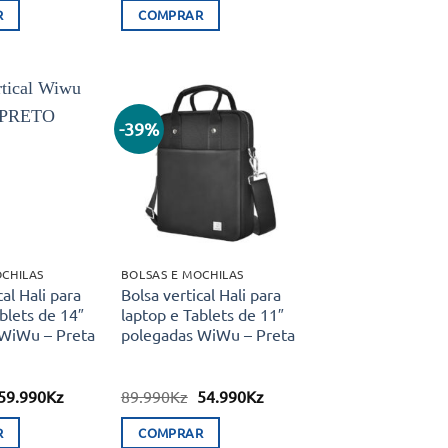
original
atual
original
atual
R
COMPRAR
era:
é:
era:
é:
78.550Kz.
46.880Kz.
232.990Kz.
179.990Kz.
-39%
Adicionar
Adicionar
aos meus
aos meus
desejos
desejos
OCHILAS
BOLSAS E MOCHILAS
cal Hali para
Bolsa vertical Hali para
blets de 14″
laptop e Tablets de 11″
WiWu – Preta
polegadas WiWu – Preta
O
O
O
O
59.990
Kz
89.990
Kz
54.990
Kz
preço
preço
preço
preço
original
atual
original
atual
R
COMPRAR
era:
é:
era:
é: