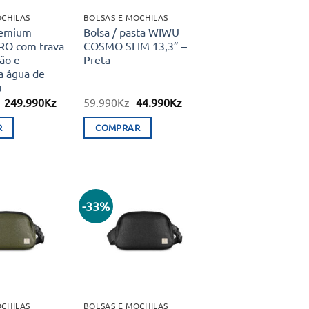
OCHILAS
BOLSAS E MOCHILAS
remium
Bolsa / pasta WIWU
O com trava
COSMO SLIM 13,3” –
ão e
Preta
a água de
u
O
O
O
O
249.990
Kz
59.990
Kz
44.990
Kz
preço
preço
preço
preço
original
atual
original
atual
R
COMPRAR
era:
é:
era:
é:
298.650Kz.
249.990Kz.
59.990Kz.
44.990Kz.
-33%
Adicionar
Adicionar
aos meus
aos meus
desejos
desejos
OCHILAS
BOLSAS E MOCHILAS