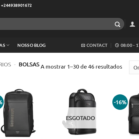
 +244938901672
AS
NOSSO BLOG
CONTACT
08:00 - 
RIOS
-
BOLSAS
Orden
A mostrar 1–30 de 46 resultados
por
mais
recent
%
-16%
Adicionar
Adicionar
aos meus
aos meus
desejos
desejos
ESGOTADO