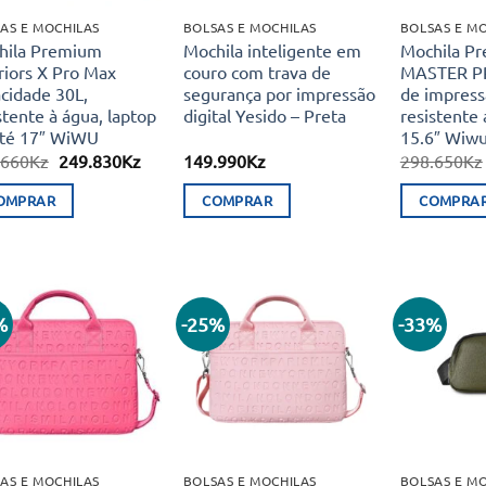
AS E MOCHILAS
BOLSAS E MOCHILAS
BOLSAS E M
hila Premium
Mochila inteligente em
Mochila P
iors X Pro Max
couro com trava de
MASTER PR
cidade 30L,
segurança por impressão
de impress
stente à água, laptop
digital Yesido – Preta
resistente 
até 17″ WiWU
15.6″ Wiw
O
O
.660
Kz
249.830
Kz
149.990
Kz
298.650
Kz
preço
preço
original
atual
OMPRAR
COMPRAR
COMPRA
era:
é:
319.660Kz.
249.830Kz.
%
-25%
-33%
Adicionar
Adicionar
aos meus
aos meus
desejos
desejos
AS E MOCHILAS
BOLSAS E MOCHILAS
BOLSAS E M