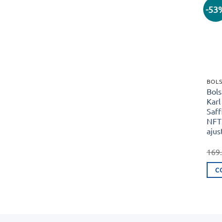
-53
BOLS
Bols
Karl
Saf
NFT
ajus
169
C