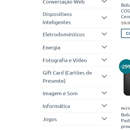
Conversação Web
Bols
COS
Dispositivos
Cer
Inteligentes
59.
C
Eletrodomésticos
Energia
Fotografia e Vídeo
-29
Gift Card (Cartões de
Presente)
Imagem e Som
Informática
PAST
Bols
Jogos
Past
pro