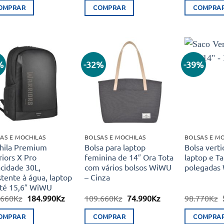
original
atual
original
atual
OMPRAR
COMPRAR
COMPRA
era:
é:
era:
é:
129.990Kz.
98.700Kz.
43.660Kz.
34.990Kz.
%
-32%
-39%
Adicionar
Adicionar
aos meus
aos meus
desejos
desejos
AS E MOCHILAS
BOLSAS E MOCHILAS
BOLSAS E M
hila Premium
Bolsa para laptop
Bolsa verti
iors X Pro
feminina de 14″ Ora Tota
laptop e Ta
cidade 30L,
com vários bolsos WiWU
polegadas 
stente à água, laptop
– Cinza
até 15,6″ WiWU
O
O
O
O
.660
Kz
184.990
Kz
109.660
Kz
74.990
Kz
98.770
Kz
preço
preço
preço
preço
original
atual
original
atual
OMPRAR
COMPRAR
COMPRA
era:
é:
era:
é: