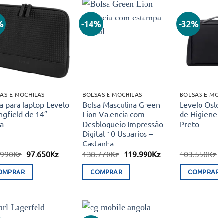
%
-14%
-32%
Adicionar
Adicionar
aos meus
aos meus
desejos
desejos
AS E MOCHILAS
BOLSAS E MOCHILAS
BOLSAS E M
a para laptop Levelo
Bolsa Masculina Green
Levelo Oslo
ngfield de 14″ –
Lion Valencia com
de Higiene
a
Desbloqueio Impressão
Preto
Digital 10 Usuarios –
Castanha
O
O
O
O
.990
Kz
97.650
Kz
138.770
Kz
119.990
Kz
103.550
Kz
preço
preço
preço
preço
original
atual
original
atual
OMPRAR
COMPRAR
COMPRA
era:
é:
era:
é:
169.990Kz.
97.650Kz.
138.770Kz.
119.990Kz.