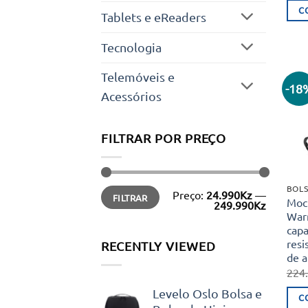
C
Tablets e eReaders
Tecnologia
Telemóveis e
-18
Acessórios
FILTRAR POR PREÇO
BOLS
Preço
Preço
Preço:
24.990Kz
—
FILTRAR
mínimo
máximo
Moc
249.990Kz
Warr
capa
resi
RECENTLY VIEWED
de 
224
Levelo Oslo Bolsa e
C