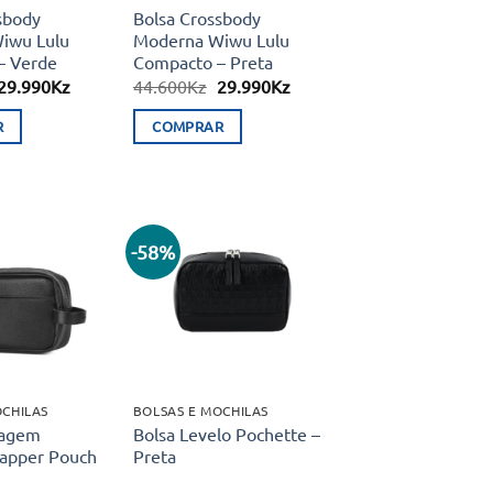
sbody
Bolsa Crossbody
iwu Lulu
Moderna Wiwu Lulu
– Verde
Compacto – Preta
O
O
O
O
29.990
Kz
44.600
Kz
29.990
Kz
preço
preço
preço
preço
original
atual
original
atual
R
COMPRAR
era:
é:
era:
é:
44.600Kz.
29.990Kz.
44.600Kz.
29.990Kz.
-58%
Adicionar
Adicionar
aos meus
aos meus
desejos
desejos
OCHILAS
BOLSAS E MOCHILAS
iagem
Bolsa Levelo Pochette –
Dapper Pouch
Preta