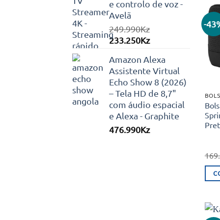
e controlo de voz -
Avelã
-43
249.990
Kz
O
O
233.250
Kz
preço
preço
Amazon Alexa
original
atual
Assistente Virtual
era:
é:
Echo Show 8 (2026)
249.990Kz.
233.250Kz.
– Tela HD de 8,7"
BOLS
com áudio espacial
Bols
Spri
e Alexa - Graphite
Pret
476.990
Kz
169
C