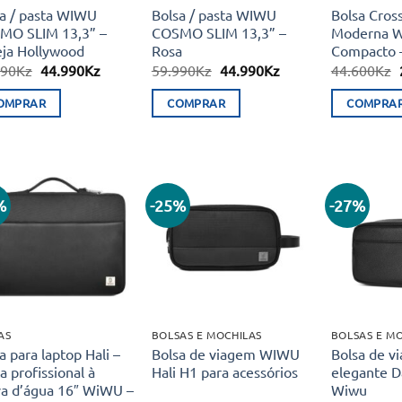
a / pasta WIWU
Bolsa / pasta WIWU
Bolsa Cros
MO SLIM 13,3” –
COSMO SLIM 13,3” –
Moderna W
eja Hollywood
Rosa
Compacto 
O
O
O
O
990
Kz
44.990
Kz
59.990
Kz
44.990
Kz
44.600
Kz
preço
preço
preço
preço
original
atual
original
atual
OMPRAR
COMPRAR
COMPRA
era:
é:
era:
é:
59.990Kz.
44.990Kz.
59.990Kz.
44.990Kz.
%
-25%
-27%
Adicionar
Adicionar
aos meus
aos meus
desejos
desejos
AS
BOLSAS E MOCHILAS
BOLSAS E M
a para laptop Hali –
Bolsa de viagem WIWU
Bolsa de v
a profissional à
Hali H1 para acessórios
elegante 
va d’água 16″ WiWU –
Wiwu