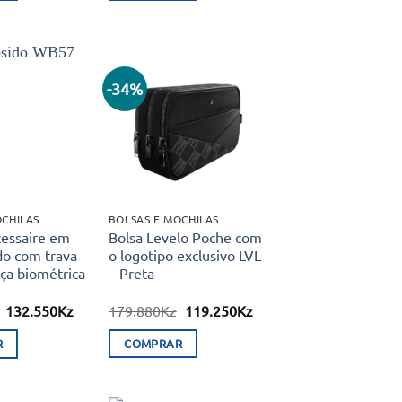
98.770Kz.
59.990Kz.
89.990Kz.
54.990Kz.
-34%
Adicionar
Adicionar
aos meus
aos meus
desejos
desejos
OCHILAS
BOLSAS E MOCHILAS
cessaire em
Bolsa Levelo Poche com
do com trava
o logotipo exclusivo LVL
ça biométrica
– Preta
O
O
O
O
132.550
Kz
179.880
Kz
119.250
Kz
preço
preço
preço
preço
original
atual
original
atual
R
COMPRAR
era:
é:
era:
é:
169.990Kz.
132.550Kz.
179.880Kz.
119.250Kz.