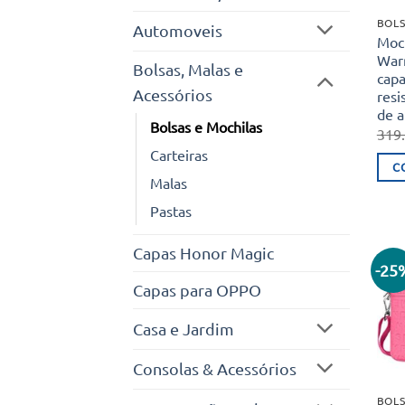
BOLS
Automoveis
Moc
Warr
Bolsas, Malas e
capa
Acessórios
resi
de 
Bolsas e Mochilas
319
Carteiras
C
Malas
Pastas
Capas Honor Magic
-25
Capas para OPPO
Casa e Jardim
Consolas & Acessórios
BOLS