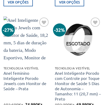
original
atual
original
atual
VER OPÇÕES
VER OPÇÕES
era:
é:
era:
é:
119.600Kz.
84.990Kz.
119.600Kz.
84.99
This
This
product
product
has
has
multiple
multiple
-27%
-32%
Adicionar
Adicionar
variants.
variants.
aos meus
aos meus
desejos
desejos
The
The
ESGOTADO
options
options
may
may
be
be
chosen
chosen
TECNOLOGIA VESTÍVEL
TECNOLOGIA VESTÍVEL
on
on
Anel feminino
Anel Inteligente Porodo
Inteligente Porodo
com Controle por Toque
the
the
Jewels com Monitor de
Monitor de Saúde 5 Dias
product
product
Saúde – Prata
de Autonomia –
page
page
Tamanho: 11 (20,7 mm) –
Preto
O
O
O
O
102.600
Kz
74.990
Kz
102.300
Kz
69.990
Kz