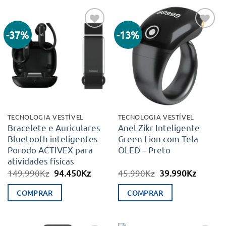
-37%
-13%
Adicionar
Adicionar
aos meus
aos meus
desejos
desejos
TECNOLOGIA VESTÍVEL
TECNOLOGIA VESTÍVEL
Bracelete e Auriculares
Anel Zikr Inteligente
Bluetooth inteligentes
Green Lion com Tela
Porodo ACTIVEX para
OLED – Preto
atividades físicas
O
O
O
O
149.990
Kz
94.450
Kz
45.990
Kz
39.990
Kz
preço
preço
preço
preço
original
atual
original
atual
COMPRAR
COMPRAR
era:
é:
era:
é:
149.990Kz.
94.450Kz.
45.990Kz.
39.990K