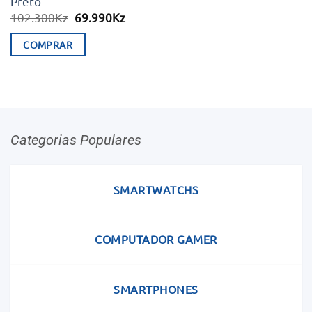
Preto
O
O
102.300
Kz
69.990
Kz
preço
preço
original
atual
COMPRAR
era:
é:
102.300Kz.
69.990Kz.
Categorias Populares
SMARTWATCHS
COMPUTADOR GAMER
SMARTPHONES