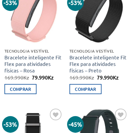
-53%
-53%
Adicionar
Adicionar
aos meus
aos meus
desejos
desejos
TECNOLOGIA VESTÍVEL
TECNOLOGIA VESTÍVEL
Bracelete inteligente Fit
Bracelete inteligente Fit
Flex para atividades
Flex para atividades
físicas – Rosa
físicas – Preto
O
O
O
O
169.990
Kz
79.990
Kz
169.990
Kz
79.990
Kz
preço
preço
preço
preço
original
atual
original
atual
COMPRAR
COMPRAR
era:
é:
era:
é:
169.990Kz.
79.990Kz.
169.990Kz.
79.99
-53%
-45%
Adicionar
Adicionar
aos meus
aos meus