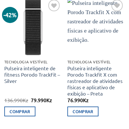
-42%
Adicionar
Adicionar
aos meus
aos meus
desejos
desejos
TECNOLOGIA VESTÍVEL
TECNOLOGIA VESTÍVEL
Pulseira inteligente de
Pulseira inteligente
fitness Porodo TrackFit –
Porodo Trackfit X com
Silver
rastreador de atividades
físicas e aplicativo de
exibição – Preta
O
O
136.990
Kz
79.990
Kz
76.990
Kz
preço
preço
original
atual
COMPRAR
COMPRAR
era:
é:
136.990Kz.
79.990Kz.