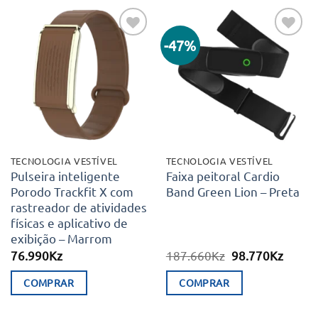
-47%
Adicionar
Adicionar
aos meus
aos meus
desejos
desejos
TECNOLOGIA VESTÍVEL
TECNOLOGIA VESTÍVEL
Pulseira inteligente
Faixa peitoral Cardio
Porodo Trackfit X com
Band Green Lion – Preta
rastreador de atividades
físicas e aplicativo de
exibição – Marrom
O
O
76.990
Kz
187.660
Kz
98.770
Kz
preço
preço
original
atual
COMPRAR
COMPRAR
era:
é:
187.660Kz.
98.77