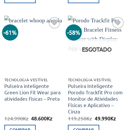
era:
é:
era:
é:
349.990Kz.
223.250Kz.
124.990Kz.
48.60
-61%
-58%
Adicionar
Adicionar
aos meus
aos meus
desejos
desejos
ESGOTADO
TECNOLOGIA VESTÍVEL
TECNOLOGIA VESTÍVEL
Pulseira inteligente
Pulseira Inteligente
Green Lion Fit Wear para
Porodo Trackfit Pro com
atividades físicas – Preta
Monitor de Atividades
Físicas e Aplicativo –
Cinza
O
O
O
O
124.990
Kz
48.600
Kz
119.250
Kz
49.990
Kz
preço
preço
preço
preço
original
atual
original
atual
COMPRAR
COMPRAR