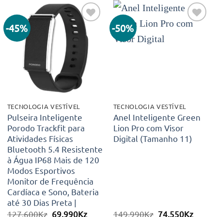
-45%
-50%
Adicionar
Adicionar
aos meus
aos meus
desejos
desejos
TECNOLOGIA VESTÍVEL
TECNOLOGIA VESTÍVEL
Pulseira Inteligente
Anel Inteligente Green
Porodo Trackfit para
Lion Pro com Visor
Atividades Físicas
Digital (Tamanho 11)
Bluetooth 5.4 Resistente
à Água IP68 Mais de 120
Modos Esportivos
Monitor de Frequência
Cardíaca e Sono, Bateria
até 30 Dias Preta |
O
O
O
O
127.600
Kz
69.990
Kz
149.990
Kz
74.550
Kz