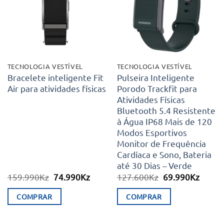
desejos
desejos
TECNOLOGIA VESTÍVEL
TECNOLOGIA VESTÍVEL
Bracelete inteligente Fit
Pulseira Inteligente
Air para atividades físicas
Porodo Trackfit para
Atividades Físicas
Bluetooth 5.4 Resistente
à Água IP68 Mais de 120
Modos Esportivos
Monitor de Frequência
Cardíaca e Sono, Bateria
até 30 Dias – Verde
O
O
O
O
159.990
Kz
74.990
Kz
127.600
Kz
69.990
Kz
preço
preço
preço
preço
original
atual
original
atual
COMPRAR
COMPRAR
era:
é:
era:
é:
159.990Kz.
74.990Kz.
127.600Kz.
69.99