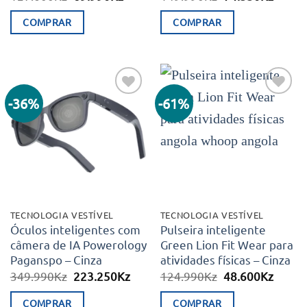
preço
preço
preço
preço
original
atual
original
atual
COMPRAR
COMPRAR
era:
é:
era:
é:
127.600Kz.
69.990Kz.
149.990Kz.
74.55
-36%
-61%
Adicionar
Adicionar
aos meus
aos meus
desejos
desejos
TECNOLOGIA VESTÍVEL
TECNOLOGIA VESTÍVEL
Óculos inteligentes com
Pulseira inteligente
câmera de IA Powerology
Green Lion Fit Wear para
Paganspo – Cinza
atividades físicas – Cinza
O
O
O
O
349.990
Kz
223.250
Kz
124.990
Kz
48.600
Kz
preço
preço
preço
preço
original
atual
original
atual
COMPRAR
COMPRAR