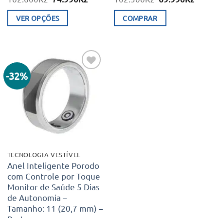
preço
preço
preço
preço
original
atual
original
atual
VER OPÇÕES
COMPRAR
era:
é:
era:
é:
102.600Kz.
74.990Kz.
102.300Kz.
69.99
This
product
has
multiple
-32%
Adicionar
variants.
aos meus
desejos
The
options
may
be
chosen
TECNOLOGIA VESTÍVEL
on
Anel Inteligente Porodo
com Controle por Toque
the
Monitor de Saúde 5 Dias
product
de Autonomia –
page
Tamanho: 11 (20,7 mm) –