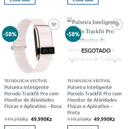
era:
é:
era:
é:
124.990Kz.
48.600Kz.
119.250Kz.
49.99
-58%
-58%
Adicionar
Adicionar
aos meus
aos meus
desejos
desejos
ESGOTADO
TECNOLOGIA VESTÍVEL
TECNOLOGIA VESTÍVEL
Pulseira Inteligente
Pulseira Inteligente
Porodo Trackfit Pro com
Porodo Trackfit Pro com
Monitor de Atividades
Monitor de Atividades
Físicas e Aplicativo – Rosa
Físicas e Aplicativo –
Preta
O
O
O
O
119.250
Kz
49.990
Kz
119.250
Kz
49.990
Kz
preço
preço
preço
preço
original
atual
original
atual