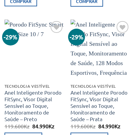
COMPRAR
COMPRAR
era:
é:
era:
é:
119.250Kz.
49.990Kz.
119.250Kz.
49.99
-29%
-29%
Adicionar
Adicionar
aos meus
aos meus
desejos
desejos
TECNOLOGIA VESTÍVEL
TECNOLOGIA VESTÍVEL
Anel Inteligente Porodo
Anel Inteligente Porodo
FitSync, Visor Digital
FitSync, Visor Digital
Sensível ao Toque,
Sensível ao Toque,
Monitoramento de
Monitoramento de
Saúde – Preto
Saúde – Prata
O
O
O
O
119.600
Kz
84.990
Kz
119.600
Kz
84.990
Kz
preço
preço
preço
preço