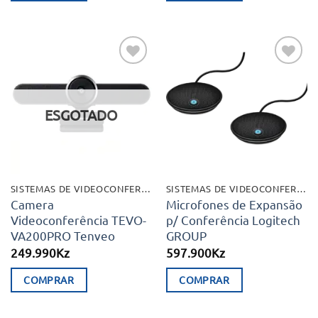
Adicionar
Adicionar
aos meus
aos meus
desejos
desejos
ESGOTADO
SISTEMAS DE VIDEOCONFERÊNCIA
SISTEMAS DE VIDEOCONFERÊNCIA
Camera
Microfones de Expansão
Videoconferência TEVO-
p/ Conferência Logitech
VA200PRO Tenveo
GROUP
249.990
Kz
597.900
Kz
COMPRAR
COMPRAR