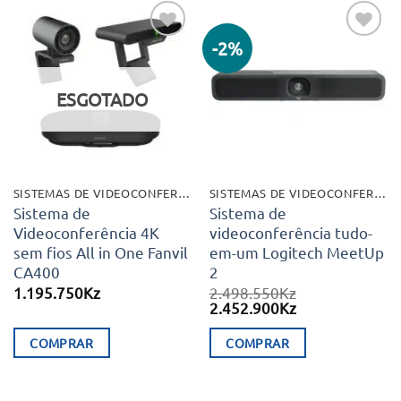
-2%
Adicionar
Adicionar
aos meus
aos meus
desejos
desejos
ESGOTADO
SISTEMAS DE VIDEOCONFERÊNCIA
SISTEMAS DE VIDEOCONFERÊNCIA
Sistema de
Sistema de
Videoconferência 4K
videoconferência tudo-
sem fios All in One Fanvil
em-um Logitech MeetUp
CA400
2
1.195.750
Kz
2.498.550
Kz
O
O
2.452.900
Kz
preço
preço
original
atual
COMPRAR
COMPRAR
era:
é:
2.498.550Kz.
2.452.900Kz.