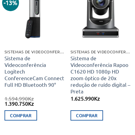
-13%
Adicionar
Adicionar
aos meus
aos meus
desejos
desejos
SISTEMAS DE VIDEOCONFERÊNCIA
SISTEMAS DE VIDEOCONFERÊNCIA
Sistema de
Sistema de
Videoconferência
Videoconferência Rapoo
Logitech
C1620 HD 1080p HD
ConferenceCam Connect
zoom óptico de 20x
Full HD Bluetooth 90°
redução de ruído digital –
Preta
1.594.990
Kz
1.625.990
Kz
O
O
1.390.750
Kz
preço
preço
original
atual
COMPRAR
COMPRAR
era:
é:
1.594.990Kz.
1.390.750Kz.