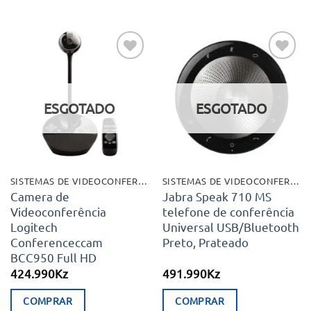
2.195.860Kz.
1.996.750Kz.
Adicionar
Adicionar
aos meus
aos meus
desejos
desejos
ESGOTADO
ESGOTADO
SISTEMAS DE VIDEOCONFERÊNCIA
SISTEMAS DE VIDEOCONFERÊNCIA
Camera de
Jabra Speak 710 MS
Videoconferência
telefone de conferência
Logitech
Universal USB/Bluetooth
Conferenceccam
Preto, Prateado
BCC950 Full HD
424.990
Kz
491.990
Kz
COMPRAR
COMPRAR