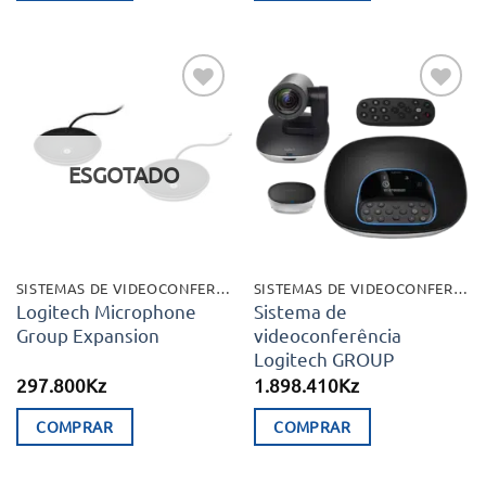
Adicionar
Adicionar
aos meus
aos meus
desejos
desejos
ESGOTADO
SISTEMAS DE VIDEOCONFERÊNCIA
SISTEMAS DE VIDEOCONFERÊNCIA
Logitech Microphone
Sistema de
Group Expansion
videoconferência
Logitech GROUP
297.800
Kz
1.898.410
Kz
COMPRAR
COMPRAR