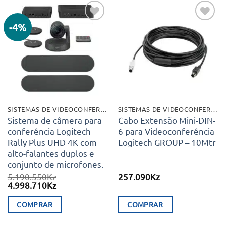
-4%
Adicionar
Adicionar
aos meus
aos meus
desejos
desejos
SISTEMAS DE VIDEOCONFERÊNCIA
SISTEMAS DE VIDEOCONFERÊNCIA
Sistema de câmera para
Cabo Extensão Mini-DIN-
conferência Logitech
6 para Videoconferência
Rally Plus UHD 4K com
Logitech GROUP – 10Mtr
alto-falantes duplos e
conjunto de microfones.
5.190.550
Kz
257.090
Kz
O
O
4.998.710
Kz
preço
preço
original
atual
COMPRAR
COMPRAR
era:
é:
5.190.550Kz.
4.998.710Kz.