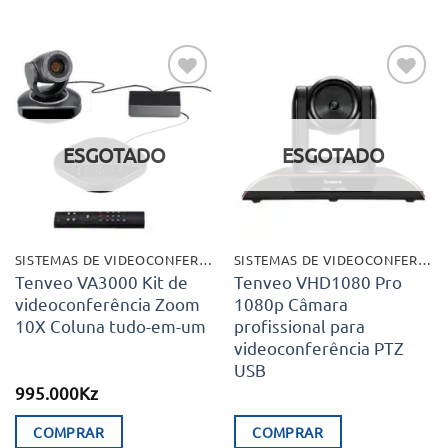
Adicionar
Adicionar
aos meus
aos meus
desejos
desejos
ESGOTADO
ESGOTADO
SISTEMAS DE VIDEOCONFERÊNCIA
SISTEMAS DE VIDEOCONFERÊNCIA
Tenveo VA3000 Kit de
Tenveo VHD1080 Pro
videoconferência Zoom
1080p Câmara
10X Coluna tudo-em-um
profissional para
videoconferência PTZ
USB
995.000
Kz
COMPRAR
COMPRAR