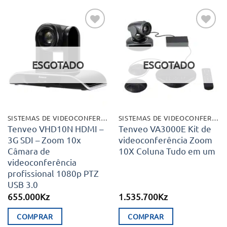
Adicionar
Adicionar
aos meus
aos meus
desejos
desejos
ESGOTADO
ESGOTADO
SISTEMAS DE VIDEOCONFERÊNCIA
SISTEMAS DE VIDEOCONFERÊNCIA
Tenveo VHD10N HDMI –
Tenveo VA3000E Kit de
3G SDI – Zoom 10x
videoconferência Zoom
Câmara de
10X Coluna Tudo em um
videoconferência
profissional 1080p PTZ
USB 3.0
655.000
Kz
1.535.700
Kz
COMPRAR
COMPRAR