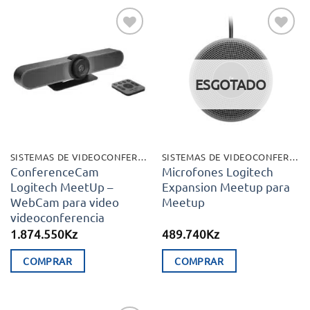
Adicionar
Adicionar
aos meus
aos meus
desejos
desejos
ESGOTADO
SISTEMAS DE VIDEOCONFERÊNCIA
SISTEMAS DE VIDEOCONFERÊNCIA
ConferenceCam
Microfones Logitech
Logitech MeetUp –
Expansion Meetup para
WebCam para video
Meetup
videoconferencia
1.874.550
Kz
489.740
Kz
COMPRAR
COMPRAR