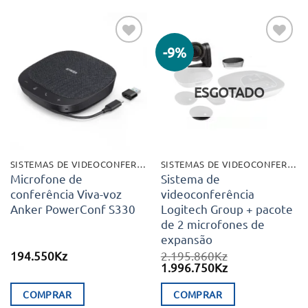
-9%
Adicionar
Adicionar
aos meus
aos meus
desejos
desejos
ESGOTADO
SISTEMAS DE VIDEOCONFERÊNCIA
SISTEMAS DE VIDEOCONFERÊNCIA
Microfone de
Sistema de
conferência Viva-voz
videoconferência
Anker PowerConf S330
Logitech Group + pacote
de 2 microfones de
expansão
194.550
Kz
2.195.860
Kz
O
O
1.996.750
Kz
preço
preço
original
atual
COMPRAR
COMPRAR
era:
é: