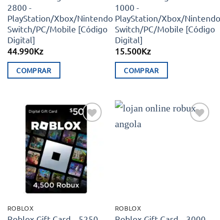
2800 -
1000 -
PlayStation/Xbox/Nintendo
PlayStation/Xbox/Nintend
Switch/PC/Mobile [Código
Switch/PC/Mobile [Código
Digital]
Digital]
44.990
Kz
15.500
Kz
COMPRAR
COMPRAR
Adicionar
Adicionar
aos meus
aos meus
desejos
desejos
ROBLOX
ROBLOX
Roblox Gift Card – 5250
Roblox Gift Card – 3000