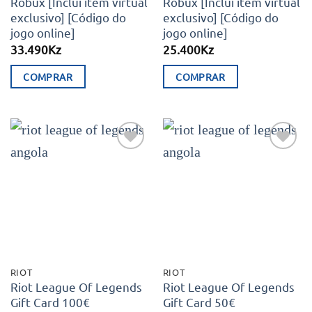
Robux [Inclui item virtual
Robux [Inclui item virtual
exclusivo] [Código do
exclusivo] [Código do
jogo online]
jogo online]
33.490
Kz
25.400
Kz
COMPRAR
COMPRAR
Adicionar
Adicionar
aos meus
aos meus
desejos
desejos
RIOT
RIOT
Riot League Of Legends
Riot League Of Legends
Gift Card 100€
Gift Card 50€