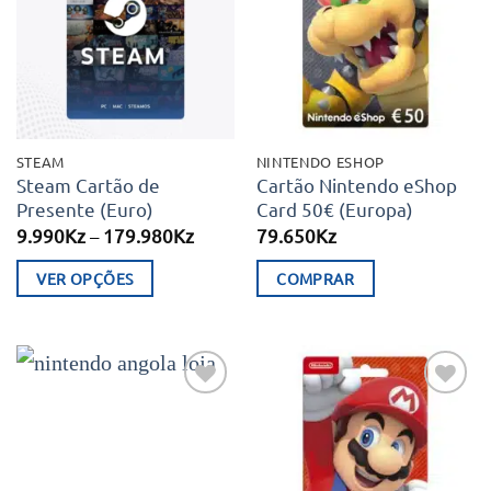
aos meus
aos meus
desejos
desejos
STEAM
NINTENDO ESHOP
Steam Cartão de
Cartão Nintendo eShop
Presente (Euro)
Card 50€ (Europa)
Price
9.990
Kz
–
179.980
Kz
79.650
Kz
range:
9.990Kz
VER OPÇÕES
COMPRAR
through
179.980Kz
This
product
has
multiple
Adicionar
Adicionar
variants.
aos meus
aos meus
desejos
desejos
The
options