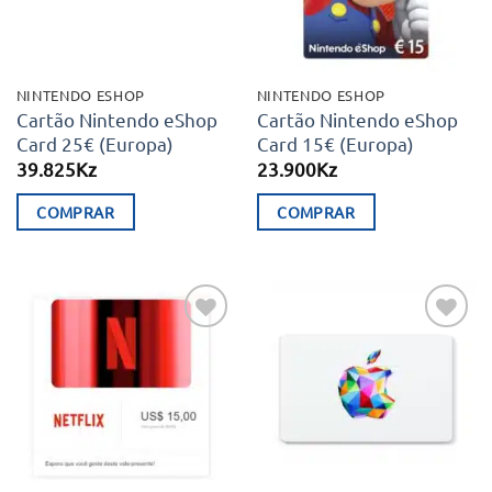
may
be
chosen
NINTENDO ESHOP
NINTENDO ESHOP
on
Cartão Nintendo eShop
Cartão Nintendo eShop
Card 25€ (Europa)
Card 15€ (Europa)
the
39.825
Kz
23.900
Kz
product
page
COMPRAR
COMPRAR
Adicionar
Adicionar
aos meus
aos meus
desejos
desejos