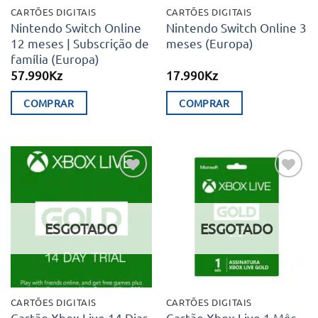
CARTÕES DIGITAIS
CARTÕES DIGITAIS
Nintendo Switch Online
Nintendo Switch Online 3
12 meses | Subscrição de
meses (Europa)
família (Europa)
57.990
Kz
17.990
Kz
COMPRAR
COMPRAR
Adicionar
Adicionar
aos meus
aos meus
desejos
desejos
ESGOTADO
ESGOTADO
CARTÕES DIGITAIS
CARTÕES DIGITAIS
Cartão Xbox Live 14 Dias
Cartão Xbox Live 1 Mês