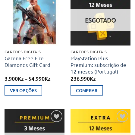
Adicionar
Adicionar
aos meus
aos meus
desejos
desejos
ESGOTADO
CARTÕES DIGITAIS
CARTÕES DIGITAIS
Garena Free Fire
PlayStation Plus
Diamonds Gift Card
Premium: subscrição de
12 meses (Portugal)
Price
3.900
Kz
–
54.990
Kz
236.990
Kz
range:
3.900Kz
VER OPÇÕES
COMPRAR
through
54.990Kz
This
product
has
multiple
Adicionar
Adicionar
variants.
aos meus
aos meus