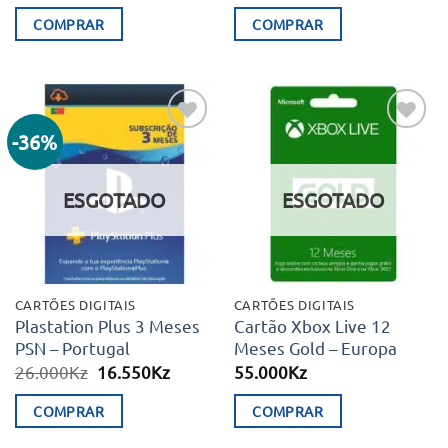
COMPRAR
COMPRAR
-36%
Adicionar
Adicionar
aos meus
aos meus
desejos
desejos
ESGOTADO
ESGOTADO
CARTÕES DIGITAIS
CARTÕES DIGITAIS
Plastation Plus 3 Meses
Cartão Xbox Live 12
PSN – Portugal
Meses Gold – Europa
O
O
26.000
Kz
16.550
Kz
55.000
Kz
preço
preço
original
atual
COMPRAR
COMPRAR
era:
é:
26.000Kz.
16.550Kz.