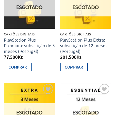
desejos
desejos
The
ESGOTADO
ESGOTADO
options
may
be
chosen
CARTÕES DIGITAIS
CARTÕES DIGITAIS
on
PlayStation Plus
PlayStation Plus Extra:
Premium: subscrição de 3
subscrição de 12 meses
the
meses (Portugal)
(Portugal)
product
77.500
Kz
201.500
Kz
page
COMPRAR
COMPRAR
Adicionar
Adicionar
aos meus
aos meus
desejos
desejos
ESGOTADO
ESGOTADO