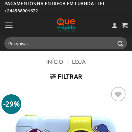
Skip
PAGAMENTOS NA ENTREGA EM LUANDA - TEL.
+244938901672
to
content
Pesquisar
por:
INÍCIO
-
LOJA
FILTRAR
-29%
Adicionar
aos meus
desejos