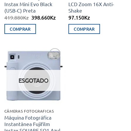
Instax Mini Evo Black
LCD Zoom 16X Anti-
(USB-C) Preta
Shake
O
O
419.880
Kz
398.660
Kz
97.150
Kz
preço
preço
original
atual
COMPRAR
COMPRAR
era:
é:
419.880Kz.
398.660Kz.
Adicionar
aos meus
desejos
ESGOTADO
CÂMERAS FOTOGRAFICAS
Máquina Fotográfica
Instantânea Fujifilm
Instax SQUARE SQ1 Azul