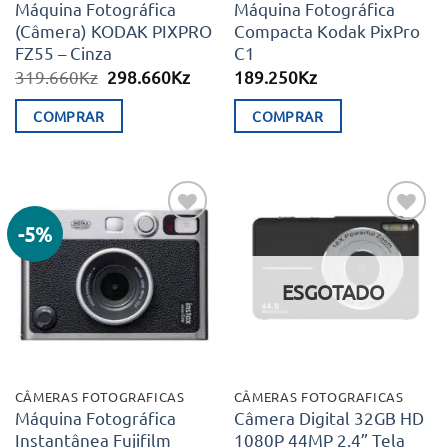
Máquina Fotográfica
Máquina Fotográfica
(Câmera) KODAK PIXPRO
Compacta Kodak PixPro
FZ55 – Cinza
C1
O
O
319.660
Kz
298.660
Kz
189.250
Kz
preço
preço
original
atual
COMPRAR
COMPRAR
era:
é:
319.660Kz.
298.660Kz.
-5%
Adicionar
Adicionar
aos meus
aos meus
desejos
desejos
ESGOTADO
CÂMERAS FOTOGRAFICAS
CÂMERAS FOTOGRAFICAS
Máquina Fotográfica
Câmera Digital 32GB HD
Instantânea Fujifilm
1080P 44MP 2.4” Tela