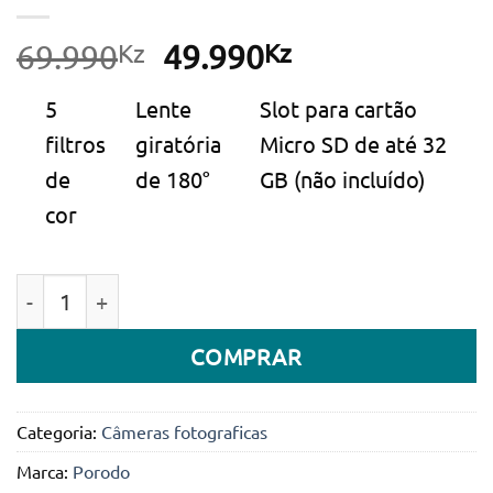
Kz
O
Kz
O
69.990
49.990
preço
preço
5
Lente
Slot para cartão
original
atual
filtros
giratória
Micro SD de até 32
era:
é:
de
de 180°
GB (não incluído)
69.990Kz.
49.990Kz.
cor
Quantidade de Câmera digital infantil Porodo Lifestyl
COMPRAR
Categoria:
Câmeras fotograficas
Marca:
Porodo