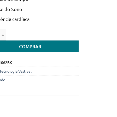
se do Sono
ência cardíaca
e de Pulseira Inteligente Porodo Trackfit para Atividades Físic
COMPRAR
1062BK
Tecnologia Vestível
odo