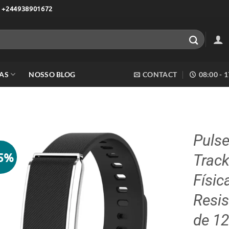
 +244938901672
AS
NOSSO BLOG
CONTACT
08:00 - 
Pulse
45%
Track
Adicionar
aos meus
Físic
desejos
Resis
de 1