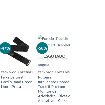
-47%
-58%
Adicionar
Adicionar
aos meus
aos meus
ESGOTADO
desejos
desejos
TECNOLOGIA VESTÍVEL
TECNOLOGIA VESTÍVEL
Faixa peitoral
Pulseira
Cardio Band Green
Inteligente Porodo
Lion – Preta
Trackfit Pro com
Monitor de
Atividades Físicas e
Aplicativo – Cinza