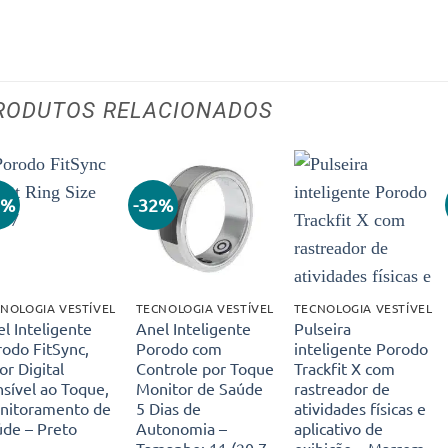
RODUTOS RELACIONADOS
9%
-32%
Adicionar
Adicionar
Adicionar
aos meus
aos meus
aos meus
desejos
desejos
desejos
NOLOGIA VESTÍVEL
TECNOLOGIA VESTÍVEL
TECNOLOGIA VESTÍVEL
l Inteligente
Anel Inteligente
Pulseira
odo FitSync,
Porodo com
inteligente Porodo
or Digital
Controle por Toque
Trackfit X com
sível ao Toque,
Monitor de Saúde
rastreador de
nitoramento de
5 Dias de
atividades físicas e
úde – Preto
Autonomia –
aplicativo de
Tamanho: 11 (20,7
exibição – Marrom