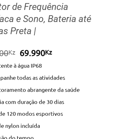
or de Frequência
aca e Sono, Bateria até
as Preta |
O
O
00
69.990
Kz
Kz
preço
preço
tente à água IP68
original
atual
era:
é:
anhe todas as atividades
127.600Kz.
69.990Kz.
oramento abrangente da saúde
ia com duração de 30 dias
de 120 modos esportivos
de nylon incluída
são do tempo