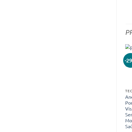
P
-2
TEC
Ane
Por
Vis
Sen
Mo
Sa