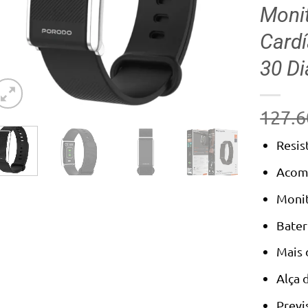
Monit
Cardí
30 Di
127.6
Resis
Acomp
Monit
Bater
Mais 
Alça 
Previ