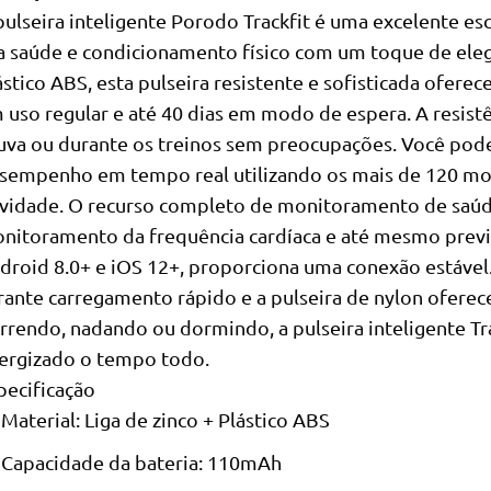
pulseira inteligente Porodo Trackfit é uma excelente e
a saúde e condicionamento físico com um toque de elegâ
ástico ABS, esta pulseira resistente e sofisticada oferec
 uso regular e até 40 dias em modo de espera. A resistê
uva ou durante os treinos sem preocupações. Você po
sempenho em tempo real utilizando os mais de 120 mo
ividade. O recurso completo de monitoramento de saúde 
nitoramento da frequência cardíaca e até mesmo prev
droid 8.0+ e iOS 12+, proporciona uma conexão estável
rante carregamento rápido e a pulseira de nylon oferec
rrendo, nadando ou dormindo, a pulseira inteligente T
ergizado o tempo todo.
pecificação
Material: Liga de zinco + Plástico ABS
Capacidade da bateria: 110mAh