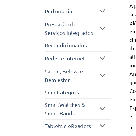
A 
Perfumaria
su
pl
Prestação de
em
Serviços Integrados
ch
Recondicionados
de
at
Redes e Internet
mo
Saúde, Beleza e
An
Bem estar
ga
Co
Sem Categoria
en
SmartWatches &
Es
SmartBands
Tablets e eReaders