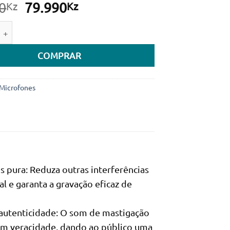
O
O
0
79.990
Kz
Kz
preço
preço
e de Microfone de lapela YESIDO KR15 sem fio duplo de baixa 
original
atual
era:
é:
COMPRAR
94.900Kz.
79.990Kz.
Microfones
 pura: Reduza outras interferências
l e garanta a gravação eficaz de
a autenticidade: O som de mastigação
om veracidade, dando ao público uma