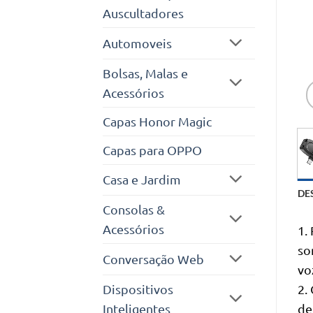
Auscultadores
Automoveis
Bolsas, Malas e
Acessórios
Capas Honor Magic
Capas para OPPO
Casa e Jardim
DE
Consolas &
Acessórios
1.
so
Conversação Web
vo
Dispositivos
2.
Inteligentes
de