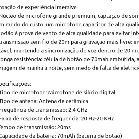
nsação de experiência imersiva
 Núcleo de microfone grande premium, captação de som n
m medo do custo, um microfone capacitor de alta qual
godão à prova de vento de alta qualidade para evitar int
 transmissão sem fio de 20m para gravação mais livre:
tável, mantendo a sincronização de voz dentro de 20 met
 longa resistência: célula de botão de 70mah embutida,
lmagem de manhã à noite, sem medo de falta de eletric
pecificações:
 Tipo de microfone: Microfone de silício digital
 Tipo de antena: Antena de cerâmica
 Frequência de transmissão: 2,4 GHz
 Faixa de resposta de frequência: 20 Hz-20 KHz
Tempo de transmissão: 20ms
 Capacidade da bateria: 70mAh (bateria de botão)