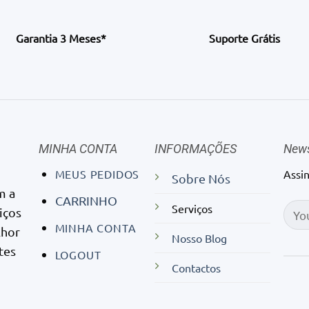
product
page
Garantia 3 Meses*
Suporte Grátis
MINHA CONTA
INFORMAÇÕES
News
MEUS PEDIDOS
Assi
Sobre Nós
m a
CARRINHO
Serviços
iços
MINHA CONTA
lhor
Nosso Blog
tes
LOGOUT
Contactos