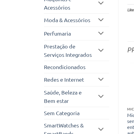
Acessórios
Like
Moda & Acessórios
Perfumaria
Prestação de
P
Serviços Integrados
Recondicionados
Redes e Internet
Saúde, Beleza e
Bem estar
MI
Sem Categoria
Mi
sem
SmartWatches &
en
au
SmartBands