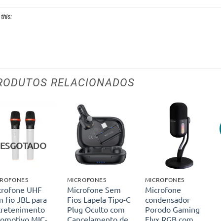
 this:
RODUTOS RELACIONADOS
Adicionar
Adicionar
Adicionar
aos meus
aos meus
aos meus
ESGOTADO
desejos
desejos
desejos
CROFONES
MICROFONES
MICROFONES
crofone UHF
Microfone Sem
Microfone
 fio JBL para
Fios Lapela Tipo-C
condensador
tretenimento
Plug Oculto com
Porodo Gaming
tomotivo MIC-
Cancelamento de
Elyx RGB com