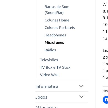
7.
Barras de Som
8.
(SoundBar)
9.
Colunas Home
10
Colunas Portateis
11
Headphones
12
Microfones
Rádios
Li
2 
Televisões
1 
TV Box e TV Stick
1 
Video Wall
1 
Informática
Shar
Jogos
Máquinas e