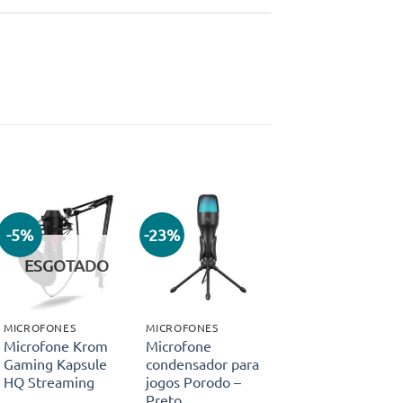
-5%
-23%
Adicionar
Adicionar
aos meus
aos meus
ESGOTADO
desejos
desejos
MICROFONES
MICROFONES
Microfone Krom
Microfone
Gaming Kapsule
condensador para
HQ Streaming
jogos Porodo –
Preto