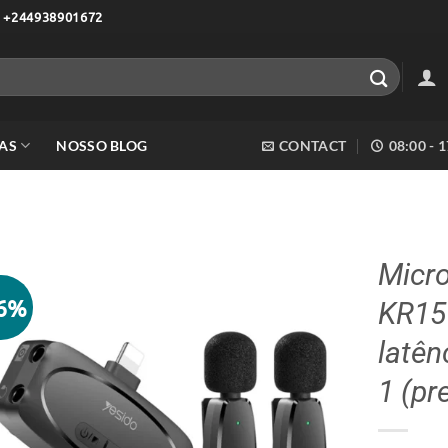
 +244938901672
AS
NOSSO BLOG
CONTACT
08:00 - 
Micro
16%
KR15 
Adicionar
aos meus
latên
desejos
1 (pr