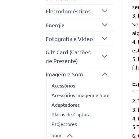
se
Eletrodomésticos
3.
Se
Energia
al
Fotografia e Vídeo
4.
es
Gift Card (Cartões
5.
de Presente)
fi
Imagem e Som
Es
Acessórios
1.
Acessórios Imagem e Som
2.
Adaptadores
3.
Placas de Captura
4.
Projectores
5 
Som
6.