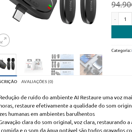
94.90
Quantidad
Categoria:
SCRIÇÃO
AVALIAÇÕES (0)
 Redução de ruído do ambiente AI Restaure uma voz mais
noras, restaure efetivamente a qualidade do som origina
zes humanas em ambientes barulhentos
 Gravação clara do som original, voz clara, restaurando 
 comida e o som da água potável são todos gravados c