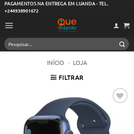
Skip
PAGAMENTOS NA ENTREGA EM LUANDA - TEL.
+244938901672
to
content
Pesquisar
por:
INÍCIO
-
LOJA
FILTRAR
Adicionar
aos meus
desejos