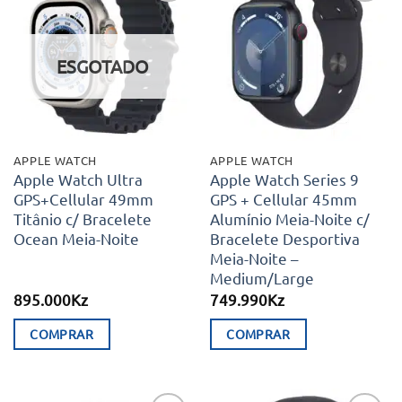
Adicionar
Adicionar
aos meus
aos meus
desejos
desejos
ESGOTADO
APPLE WATCH
APPLE WATCH
Apple Watch Ultra
Apple Watch Series 9
GPS+Cellular 49mm
GPS + Cellular 45mm
Titânio c/ Bracelete
Alumínio Meia-Noite c/
Ocean Meia-Noite
Bracelete Desportiva
Meia-Noite –
Medium/Large
895.000
Kz
749.990
Kz
COMPRAR
COMPRAR