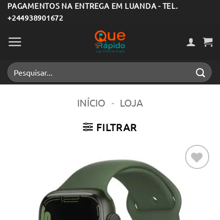
Skip
PAGAMENTOS NA ENTREGA EM LUANDA - TEL.
+244938901672
to
content
Pesquisar
por:
INÍCIO
-
LOJA
FILTRAR
Adicionar
aos meus
desejos