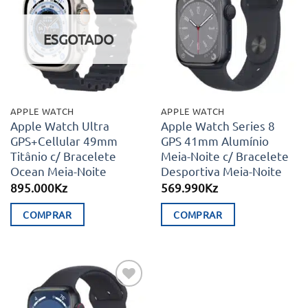
Adicionar
Adicionar
aos meus
aos meus
desejos
desejos
ESGOTADO
APPLE WATCH
APPLE WATCH
Apple Watch Ultra
Apple Watch Series 8
GPS+Cellular 49mm
GPS 41mm Alumínio
Titânio c/ Bracelete
Meia-Noite c/ Bracelete
Ocean Meia-Noite
Desportiva Meia-Noite
895.000
Kz
569.990
Kz
COMPRAR
COMPRAR
Adicionar