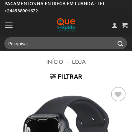
Skip
PAGAMENTOS NA ENTREGA EM LUANDA - TEL.
+244938901672
to
content
Pesquisar
por:
INÍCIO
-
LOJA
FILTRAR
Adicionar
aos meus
desejos