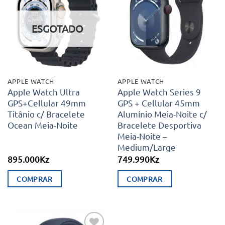
Adicionar
Adicionar
aos meus
aos meus
desejos
desejos
ESGOTADO
APPLE WATCH
APPLE WATCH
Apple Watch Ultra
Apple Watch Series 9
GPS+Cellular 49mm
GPS + Cellular 45mm
Titânio c/ Bracelete
Alumínio Meia-Noite c/
Ocean Meia-Noite
Bracelete Desportiva
Meia-Noite –
Medium/Large
895.000
Kz
749.990
Kz
COMPRAR
COMPRAR