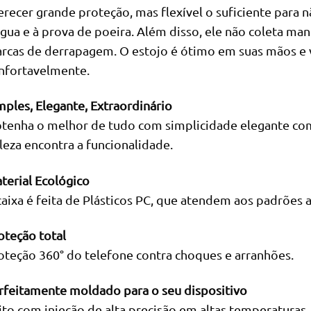
erecer grande proteção, mas flexível o suficiente para n
água e à prova de poeira. Além disso, ele não coleta ma
rcas de derrapagem. O estojo é ótimo em suas mãos e 
nfortavelmente.
mples, Elegante, Extraordinário
tenha o melhor de tudo com simplicidade elegante co
leza encontra a funcionalidade.
terial Ecológico
caixa é feita de Plásticos PC, que atendem aos padrões 
oteção total
oteção 360° do telefone contra choques e arranhões.
rfeitamente moldado para o seu dispositivo
ito com injeção de alta precisão em altas temperaturas, 