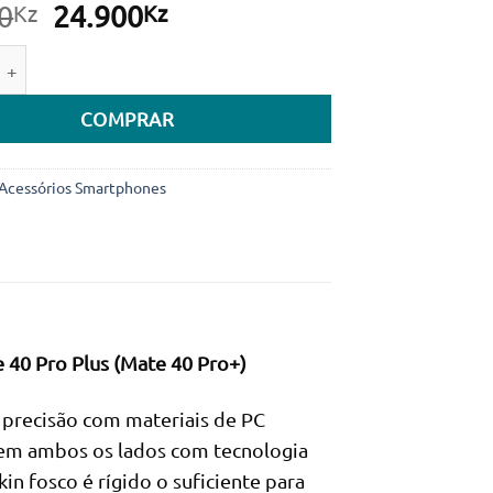
O
O
0
24.900
Kz
Kz
preço
preço
e de Capa Nillkin Super Frosted Shield Matte para Huawei Mat
original
atual
era:
é:
COMPRAR
29.400Kz.
24.900Kz.
Acessórios Smartphones
e 40 Pro Plus (Mate 40 Pro+)
ta precisão com materiais de PC
 em ambos os lados com tecnologia
in fosco é rígido o suficiente para