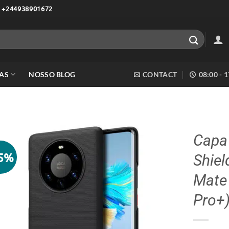
 +244938901672
AS
NOSSO BLOG
CONTACT
08:00 - 
Capa 
15%
Shiel
Adicionar
aos meus
Mate 
desejos
Pro+