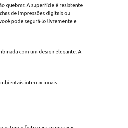
ão quebrar. A superfície é resistente
nchas de impressões digitais ou
você pode segurá-lo livremente e
mbinada com um design elegante. A
ambientais internacionais.
o estojo é feito para se encaixar