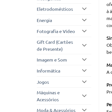
of
Eletrodomésticos
à 
ma
Energia
co
Fotografia e Vídeo
Si
Gift Card (Cartões
Ob
de Presente)
be
Imagem e Som
Ma
Informática
A 
Jogos
Pr
Pr
Máquinas e
Acessórios
Pe
Moda & Acessórios
Fe