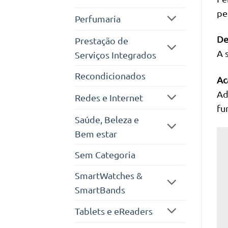
pe
Perfumaria
De
Prestação de
A 
Serviços Integrados
Recondicionados
Ac
Ad
Redes e Internet
fu
Saúde, Beleza e
Bem estar
Sem Categoria
SmartWatches &
SmartBands
Tablets e eReaders