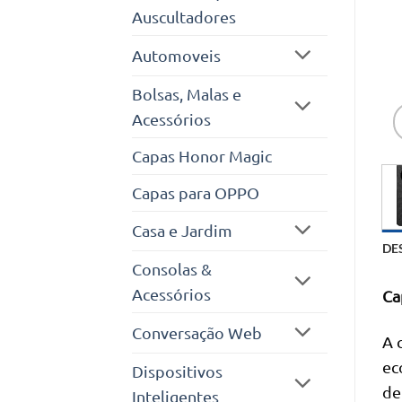
Auscultadores
Automoveis
Bolsas, Malas e
Acessórios
Capas Honor Magic
Capas para OPPO
Casa e Jardim
DE
Consolas &
Acessórios
Ca
Conversação Web
A 
ec
Dispositivos
de
Inteligentes