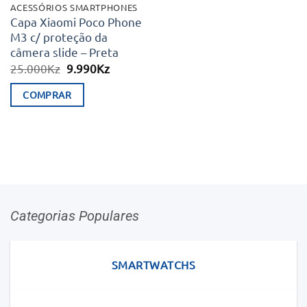
ACESSÓRIOS SMARTPHONES
Capa Xiaomi Poco Phone
M3 c/ proteção da
câmera slide – Preta
O
O
25.000
Kz
9.990
Kz
preço
preço
original
atual
COMPRAR
era:
é:
25.000Kz.
9.990Kz.
Categorias Populares
SMARTWATCHS