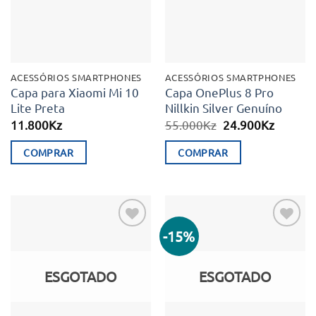
ACESSÓRIOS SMARTPHONES
ACESSÓRIOS SMARTPHONES
Capa para Xiaomi Mi 10
Capa OnePlus 8 Pro
Lite Preta
Nillkin Silver Genuíno
O
O
11.800
Kz
55.000
Kz
24.900
Kz
preço
preço
original
atual
COMPRAR
COMPRAR
era:
é:
55.000Kz.
24.900K
-15%
Adicionar
Adicionar
aos meus
aos meus
desejos
desejos
ESGOTADO
ESGOTADO