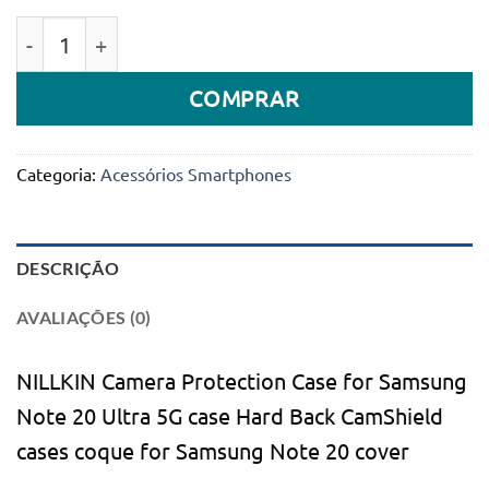
preço
preço
Quantidade de Capa Samsung Note 20 Nillkin c/ Prot
original
atual
era:
é:
COMPRAR
45.000Kz.
24.900Kz.
Categoria:
Acessórios Smartphones
DESCRIÇÃO
AVALIAÇÕES (0)
NILLKIN Camera Protection Case for Samsung
Note 20 Ultra 5G case Hard Back CamShield
cases coque for Samsung Note 20 cover