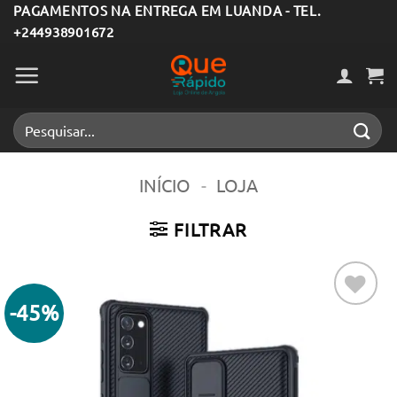
Skip
PAGAMENTOS NA ENTREGA EM LUANDA - TEL.
+244938901672
to
content
Pesquisar
por:
INÍCIO
-
LOJA
FILTRAR
-45%
Adicionar
aos meus
desejos