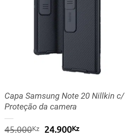
Capa Samsung Note 20 Nillkin c/
Proteção da camera
Kz
O
Kz
O
45.000
24.900