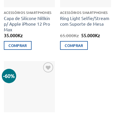
ACESSÓRIOS SMARTPHONES
ACESSÓRIOS SMARTPHONES
Capa de Silicone Nillkin
Ring Light Selfie/Stream
p/ Apple iPhone 12 Pro
com Suporte de Mesa
Max
O
O
35.000
Kz
65.000
Kz
55.000
Kz
preço
preço
original
atual
COMPRAR
COMPRAR
era:
é:
65.000Kz.
55.000K
-60%
Adicionar
aos meus
desejos