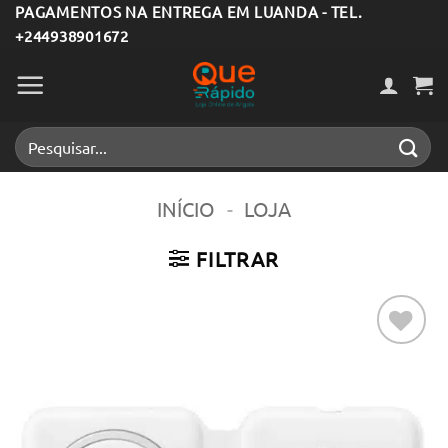
Skip
PAGAMENTOS NA ENTREGA EM LUANDA - TEL.
+244938901672
to
content
Pesquisar
por:
INÍCIO
-
LOJA
FILTRAR
Adicionar
aos meus
desejos