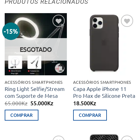
PRODUTOS RELACIONADOS
-15%
Adicionar
Adicionar
aos meus
aos meus
desejos
desejos
ESGOTADO
ACESSÓRIOS SMARTPHONES
ACESSÓRIOS SMARTPHONES
Ring Light Selfie/Stream
Capa Apple iPhone 11
com Suporte de Mesa
Pro Max de Silicone Preta
O
O
65.000
Kz
55.000
Kz
18.500
Kz
preço
preço
original
atual
COMPRAR
COMPRAR
era:
é:
65.000Kz.
55.000Kz.