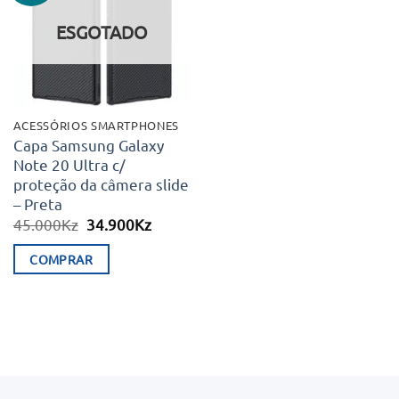
aos meus
desejos
ESGOTADO
ACESSÓRIOS SMARTPHONES
Capa Samsung Galaxy
Note 20 Ultra c/
proteção da câmera slide
– Preta
O
O
45.000
Kz
34.900
Kz
preço
preço
original
atual
COMPRAR
era:
é:
45.000Kz.
34.900Kz.