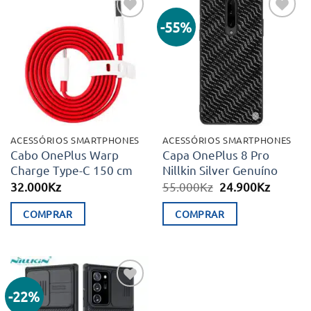
-55%
Adicionar
Adicionar
aos meus
aos meus
desejos
desejos
ACESSÓRIOS SMARTPHONES
ACESSÓRIOS SMARTPHONES
Cabo OnePlus Warp
Capa OnePlus 8 Pro
Charge Type-C 150 cm
Nillkin Silver Genuíno
O
O
32.000
Kz
55.000
Kz
24.900
Kz
preço
preço
original
atual
COMPRAR
COMPRAR
era:
é:
55.000Kz.
24.900K
-22%
Adicionar