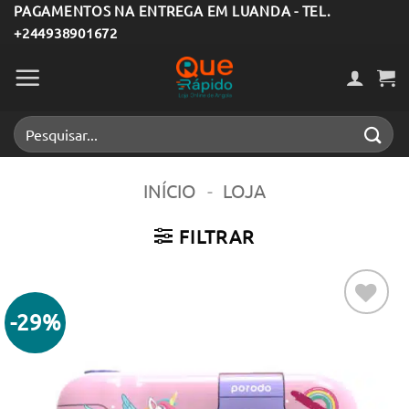
Skip
PAGAMENTOS NA ENTREGA EM LUANDA - TEL.
+244938901672
to
content
Pesquisar
por:
INÍCIO
-
LOJA
FILTRAR
-29%
Adicionar
aos meus
desejos