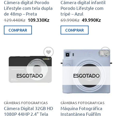
Câmera digital Porodo
Câmera digital infantil
Lifestyle com tela dupla
Porodo Lifestyle com
de 48mp – Preta
tripé – Azul
O
O
O
O
129.440
Kz
109.330
Kz
69.990
Kz
49.990
Kz
preço
preço
preço
preço
original
atual
original
atual
COMPRAR
COMPRAR
era:
é:
era:
é:
129.440Kz.
109.330Kz.
69.990Kz.
49.990K
Adicionar
Adicionar
aos meus
aos meus
desejos
desejos
ESGOTADO
ESGOTADO
CÂMERAS FOTOGRAFICAS
CÂMERAS FOTOGRAFICAS
Câmera Digital 32GB HD
Máquina Fotográfica
1080P 44MP 2.4” Tela
Instantânea Fujifilm