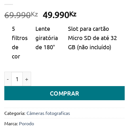
Kz
O
Kz
O
69.990
49.990
preço
preço
5
Lente
Slot para cartão
original
atual
filtros
giratória
Micro SD de até 32
era:
é:
de
de 180°
GB (não incluído)
69.990Kz.
49.990Kz.
cor
Quantidade de Câmera digital infantil Porodo Lifestyl
COMPRAR
Categoria:
Câmeras fotograficas
Marca:
Porodo