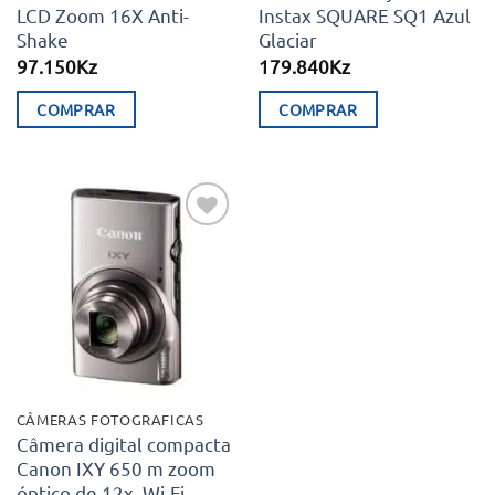
LCD Zoom 16X Anti-
Instax SQUARE SQ1 Azul
Shake
Glaciar
97.150
Kz
179.840
Kz
COMPRAR
COMPRAR
Adicionar
aos meus
desejos
CÂMERAS FOTOGRAFICAS
Câmera digital compacta
Canon IXY 650 m zoom
óptico de 12x, Wi-Fi –