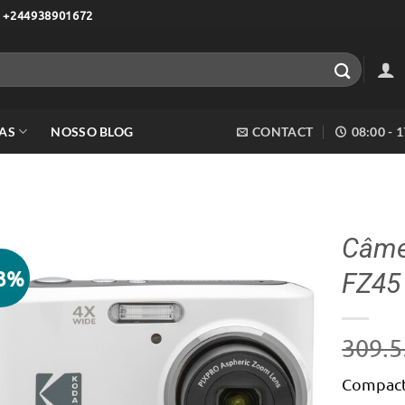
 +244938901672
AS
NOSSO BLOG
CONTACT
08:00 - 
Câmer
13%
FZ45
Adicionar
aos meus
desejos
309.5
Compacta