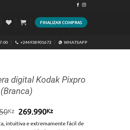
FINALIZAR COMPRAS
17:00
+244938901672
WHATSAPP
a digital Kodak Pixpro
 (Branca)
O
O
50
269.990
Kz
Kz
preço
preço
, intuitiva e extremamente fácil de
original
atual