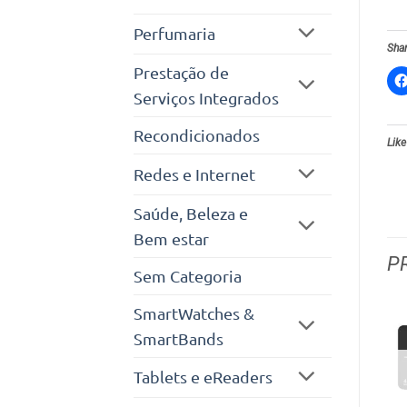
Perfumaria
Shar
Prestação de
Serviços Integrados
Recondicionados
Like
Redes e Internet
Saúde, Beleza e
Bem estar
P
Sem Categoria
SmartWatches &
SmartBands
Tablets e eReaders