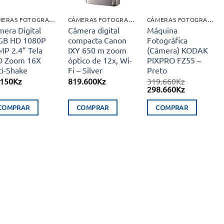
CÂMERAS FOTOGRAFICAS
CÂMERAS FOTOGRAFICAS
CÂMERAS FOTOGRAFICAS
era Digital
Câmera digital
Máquina
GB HD 1080P
compacta Canon
Fotográfica
MP 2.4” Tela
IXY 650 m zoom
(Câmera) KODAK
D Zoom 16X
óptico de 12x, Wi-
PIXPRO FZ55 –
ti-Shake
Fi – Silver
Preto
.150
Kz
819.600
Kz
319.660
Kz
O
O
298.660
Kz
preço
preço
original
atual
COMPRAR
COMPRAR
COMPRAR
era:
é:
319.660Kz.
298.660Kz