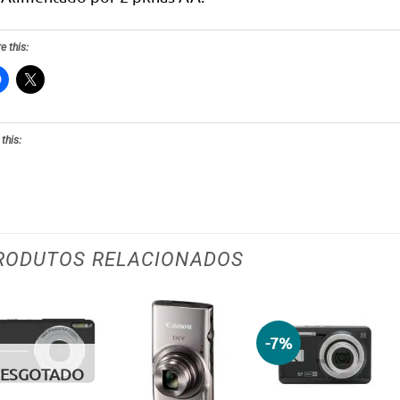
e this:
 this:
RODUTOS RELACIONADOS
-7%
Adicionar
Adicionar
Adicionar
aos meus
aos meus
aos meus
ESGOTADO
desejos
desejos
desejos