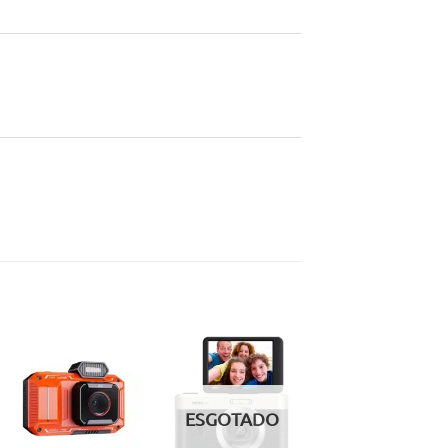
Adicionar
Adicionar
aos meus
aos meus
ESGOTADO
desejos
desejos