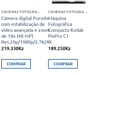
CÂMERAS FOTOGRAFICAS
CÂMERAS FOTOGRAFICAS
Câmera digital Porodo
Máquina
com estabilização de
Fotográfica
vídeo avançada e zoom
Compacta Kodak
de 18x (48 MP)
PixPro C1
Res.20p/1080p/2.7K/4K
219.330
Kz
189.250
Kz
COMPRAR
COMPRAR
.
This
product
has
multiple
variants.
The
options
may
be