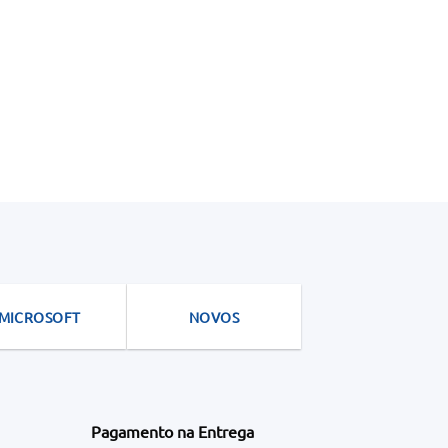
chosen
on
the
product
page
MICROSOFT
NOVOS
Pagamento na Entrega