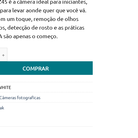
Z45 é a câmera ideal para iniciantes,
era:
é:
 para levar aonde quer que você vá.
309.550Kz.
269.990Kz.
om um toque, remoção de olhos
s, detecção de rosto e as práticas
A são apenas o começo.
e de Câmera digital Kodak Pixpro FZ45 (Branca)
COMPRAR
WHITE
Câmeras fotograficas
ak