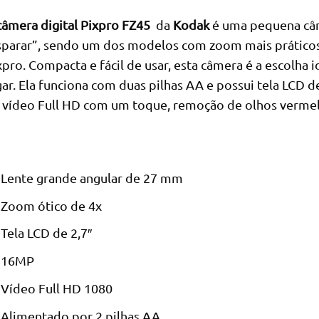
câmera digital Pixpro FZ45
da
Kodak
é uma pequena câm
sparar”, sendo um dos modelos com zoom mais práticos 
xpro. Compacta e fácil de usar, esta câmera é a escolha 
gar. Ela funciona com duas pilhas AA e possui tela LCD d
 vídeo Full HD com um toque, remoção de olhos vermelh
Lente grande angular de 27 mm
Zoom ótico de 4x
Tela LCD de 2,7″
16MP
Vídeo Full HD 1080
Alimentado por 2 pilhas AA.