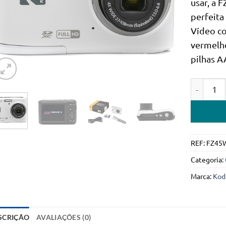
usar, a F
perfeita
Vídeo c
vermelho
pilhas A
Quantidad
REF:
FZ45
Categoria:
Marca:
Kod
SCRIÇÃO
AVALIAÇÕES (0)