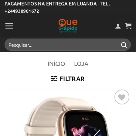
Skip
PAGAMENTOS NA ENTREGA EM LUANDA - TEL.
+244938901672
to
content
Pesquisar
por:
INÍCIO
-
LOJA
FILTRAR
Adicionar
aos meus
desejos