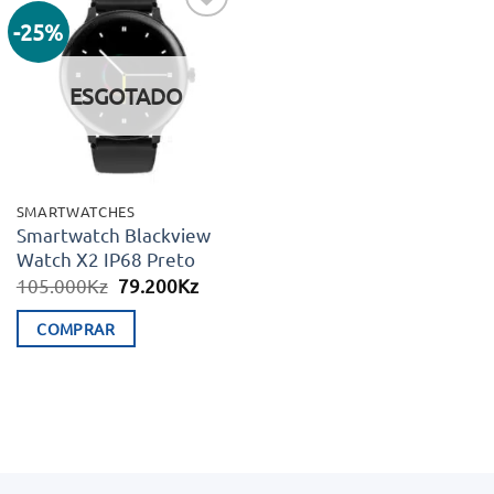
-25%
Adicionar
aos meus
desejos
ESGOTADO
SMARTWATCHES
Smartwatch Blackview
Watch X2 IP68 Preto
O
O
105.000
Kz
79.200
Kz
preço
preço
original
atual
COMPRAR
era:
é:
105.000Kz.
79.200Kz.