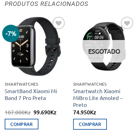
PRODUTOS RELACIONADOS
-7%
Adicionar
Adicionar
aos meus
aos meus
desejos
desejos
ESGOTADO
SMARTWATCHES
SMARTWATCHES
SmartBand Xiaomi Mi
Smartwatch Xiaomi
Band 7 Pro Preta
MiBro Lite Amoled –
Preto
O
O
107.000
Kz
99.690
Kz
74.950
Kz
preço
preço
original
atual
COMPRAR
COMPRAR
era:
é:
107.000Kz.
99.690Kz.