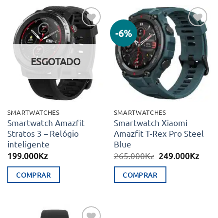
-6%
Adicionar
Adicionar
aos meus
aos meus
desejos
desejos
ESGOTADO
SMARTWATCHES
SMARTWATCHES
Smartwatch Amazfit
Smartwatch Xiaomi
Stratos 3 – Relógio
Amazfit T-Rex Pro Steel
inteligente
Blue
O
O
199.000
Kz
265.000
Kz
249.000
Kz
preço
preç
original
atual
COMPRAR
COMPRAR
era:
é:
265.000Kz.
249.