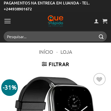
Skip
PAGAMENTOS NA ENTREGA EM LUANDA - TEL.
+244938901672
to
content
Pesquisar
por:
INÍCIO
-
LOJA
FILTRAR
-31%
Adicionar
aos meus
desejos