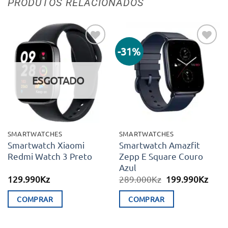
PRODUTOS RELACIONADOS
-31%
Adicionar
Adicionar
aos meus
aos meus
desejos
desejos
ESGOTADO
SMARTWATCHES
SMARTWATCHES
Smartwatch Xiaomi
Smartwatch Amazfit
Redmi Watch 3 Preto
Zepp E Square Couro
Azul
O
O
129.990
Kz
289.000
Kz
199.990
Kz
preço
preç
original
atual
COMPRAR
COMPRAR
era:
é:
289.000Kz.
199.