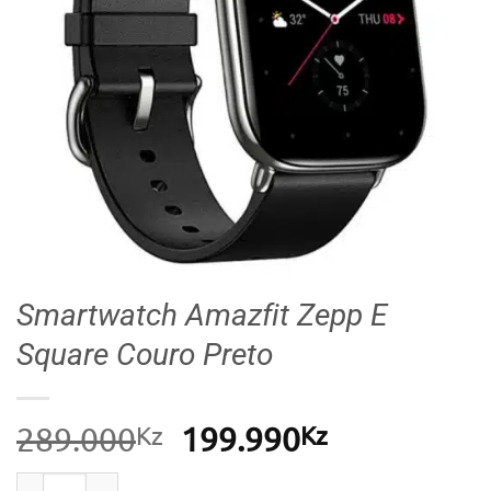
Smartwatch Amazfit Zepp E
Square Couro Preto
Kz
O
Kz
O
289.000
199.990
preço
preço
Quantidade de Smartwatch Amazfit Zepp E Square C