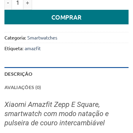
original
atual
era:
é:
COMPRAR
289.000Kz.
199.990Kz.
Categoria:
Smartwatches
Etiqueta:
amazfit
DESCRIÇÃO
AVALIAÇÕES (0)
Xiaomi Amazfit Zepp E Square,
smartwatch com modo natação e
pulseira de couro intercambiável