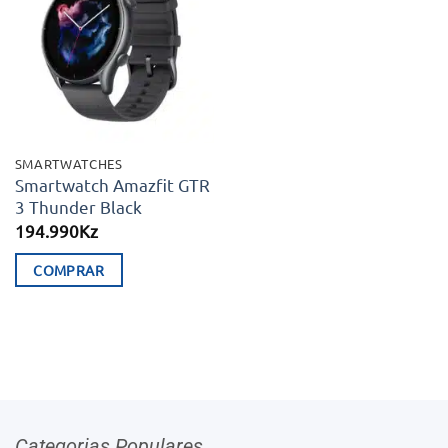
Adicionar
variants.
aos meus
desejos
The
options
may
be
chosen
SMARTWATCHES
on
Smartwatch Amazfit GTR
3 Thunder Black
the
194.990
Kz
product
page
COMPRAR
Categorias Populares