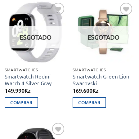
Adicionar
Adicionar
aos meus
aos meus
desejos
desejos
ESGOTADO
ESGOTADO
SMARTWATCHES
SMARTWATCHES
Smartwatch Redmi
Smartwatch Green Lion
Watch 4 Silver Gray
Swarovski
149.990
Kz
169.600
Kz
COMPRAR
COMPRAR
This
product
has
multiple