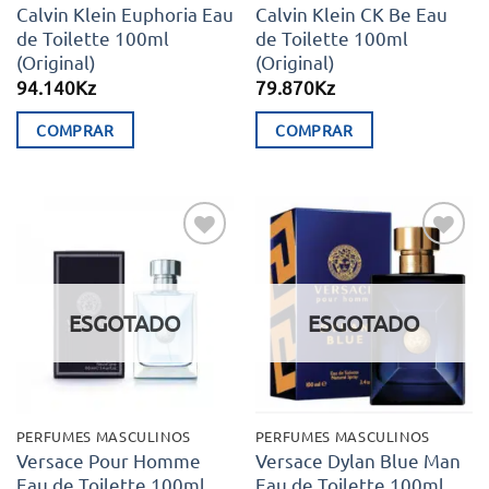
Calvin Klein Euphoria Eau
Calvin Klein CK Be Eau
de Toilette 100ml
de Toilette 100ml
(Original)
(Original)
94.140
Kz
79.870
Kz
COMPRAR
COMPRAR
Adicionar
Adicionar
aos meus
aos meus
desejos
desejos
ESGOTADO
ESGOTADO
PERFUMES MASCULINOS
PERFUMES MASCULINOS
Versace Pour Homme
Versace Dylan Blue Man
Eau de Toilette 100ml
Eau de Toilette 100ml