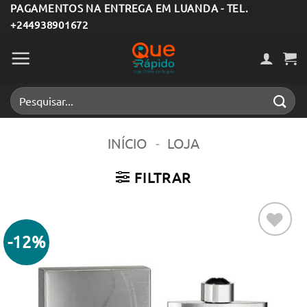
Skip
PAGAMENTOS NA ENTREGA EM LUANDA - TEL.
+244938901672
to
content
Pesquisar
por:
INÍCIO
-
LOJA
FILTRAR
-12%
Adicionar
aos meus
desejos