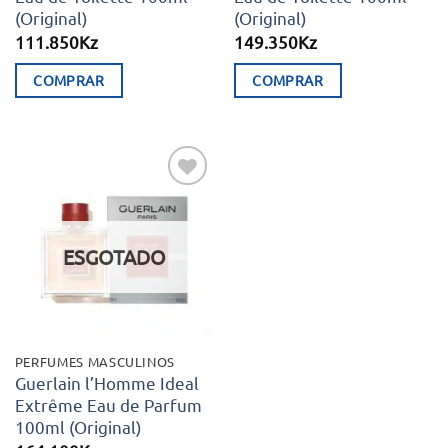
(Original)
(Original)
111.850
Kz
149.350
Kz
COMPRAR
COMPRAR
Adicionar
aos meus
desejos
ESGOTADO
PERFUMES MASCULINOS
Guerlain l’Homme Ideal
Extrême Eau de Parfum
100ml (Original)