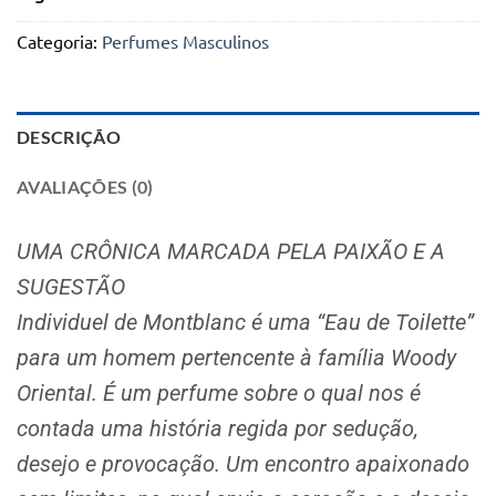
original
atual
era:
é:
Categoria:
Perfumes Masculinos
112.310Kz.
99.010Kz.
DESCRIÇÃO
AVALIAÇÕES (0)
UMA CRÔNICA MARCADA PELA PAIXÃO E A
SUGESTÃO
Individuel de Montblanc é uma “Eau de Toilette”
para um homem pertencente à família Woody
Oriental. É um perfume sobre o qual nos é
contada uma história regida por sedução,
desejo e provocação. Um encontro apaixonado