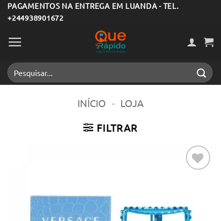
Skip
PAGAMENTOS NA ENTREGA EM LUANDA - TEL.
+244938901672
to
content
Pesquisar
por:
INÍCIO
-
LOJA
FILTRAR
Adicionar
aos meus
desejos