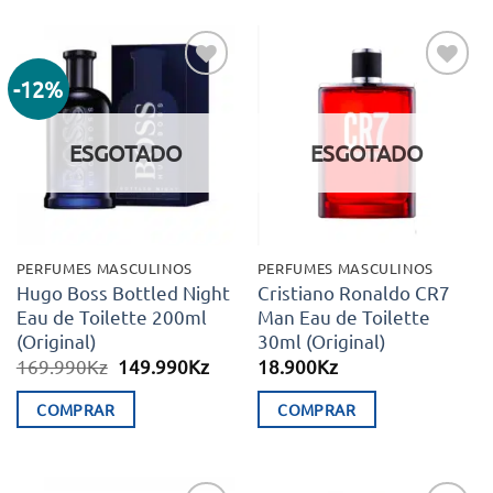
-12%
Adicionar
Adicionar
aos meus
aos meus
desejos
desejos
ESGOTADO
ESGOTADO
PERFUMES MASCULINOS
PERFUMES MASCULINOS
Hugo Boss Bottled Night
Cristiano Ronaldo CR7
Eau de Toilette 200ml
Man Eau de Toilette
(Original)
30ml (Original)
O
O
169.990
Kz
149.990
Kz
18.900
Kz
preço
preço
original
atual
COMPRAR
COMPRAR
era:
é:
169.990Kz.
149.990Kz.