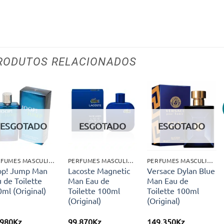
RODUTOS RELACIONADOS
Adicionar
Adicionar
Adicionar
aos meus
aos meus
aos meus
ESGOTADO
ESGOTADO
ESGOTADO
desejos
desejos
desejos
PERFUMES MASCULINOS
PERFUMES MASCULINOS
PERFUMES MASCULINOS
op! Jump Man
Lacoste Magnetic
Versace Dylan Blue
 de Toilette
Man Eau de
Man Eau de
ml (Original)
Toilette 100ml
Toilette 100ml
(Original)
(Original)
.980
Kz
99.870
Kz
149.350
Kz