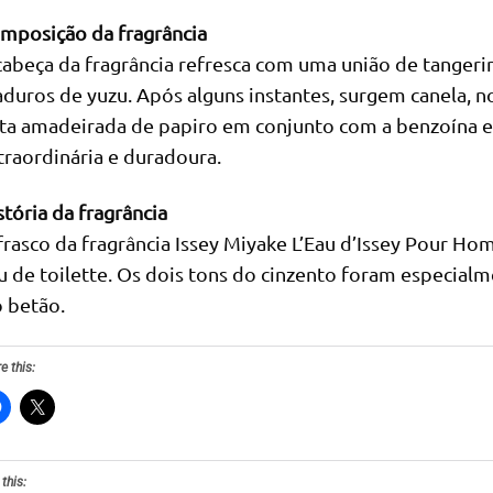
mposição da fragrância
cabeça da fragrância refresca com uma união de tangerin
duros de yuzu. Após alguns instantes, surgem canela, 
ta amadeirada de papiro em conjunto com a benzoína e
traordinária e duradoura.
stória da fragrância
frasco da fragrância Issey Miyake L’Eau d’Issey Pour Ho
u de toilette. Os dois tons do cinzento foram especial
o betão.
e this:
 this: