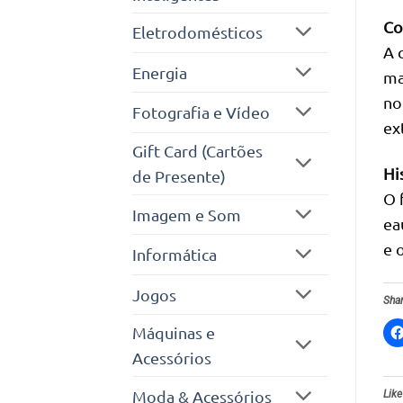
Co
Eletrodomésticos
A 
Energia
ma
no
Fotografia e Vídeo
ex
Gift Card (Cartões
Hi
de Presente)
O 
Imagem e Som
ea
e 
Informática
Jogos
Shar
Máquinas e
Acessórios
Moda & Acessórios
Like