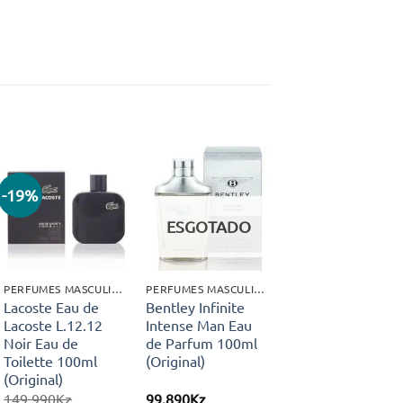
-19%
Adicionar
Adicionar
aos meus
aos meus
ESGOTADO
desejos
desejos
PERFUMES MASCULINOS
PERFUMES MASCULINOS
Lacoste Eau de
Bentley Infinite
Lacoste L.12.12
Intense Man Eau
Noir Eau de
de Parfum 100ml
Toilette 100ml
(Original)
(Original)
149.990
Kz
99.890
Kz