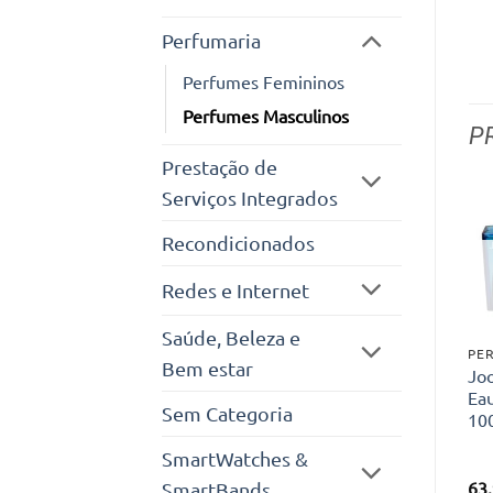
Perfumaria
Perfumes Femininos
Perfumes Masculinos
P
Prestação de
Serviços Integrados
Recondicionados
Redes e Internet
Saúde, Beleza e
Bem estar
Jo
Eau
Sem Categoria
100
SmartWatches &
63
SmartBands