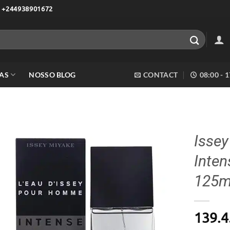
 +244938901672
AS
NOSSO BLOG
CONTACT
08:00 - 
Issey
Inten
Adicionar
aos meus
125ml
desejos
139.4