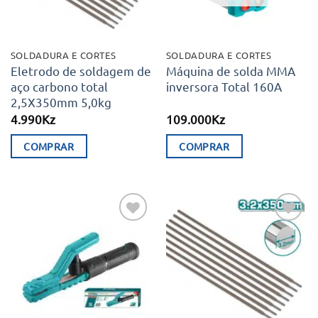
SOLDADURA E CORTES
SOLDADURA E CORTES
Eletrodo de soldagem de
Máquina de solda MMA
aço carbono total
inversora Total 160A
2,5X350mm 5,0kg
4.990
Kz
109.000
Kz
COMPRAR
COMPRAR
Adicionar
Adicionar
aos meus
aos meus
desejos
desejos