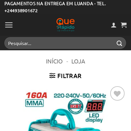
Skip
PAGAMENTOS NA ENTREGA EM LUANDA - TEL.
+244938901672
to
content
Pesquisar
por:
INÍCIO
-
LOJA
FILTRAR
Adicionar
aos meus
desejos