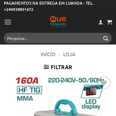
Skip
PAGAMENTOS NA ENTREGA EM LUANDA - TEL.
+244938901672
to
content
Pesquisar
por:
INÍCIO
-
LOJA
FILTRAR
Adicionar
aos meus
desejos