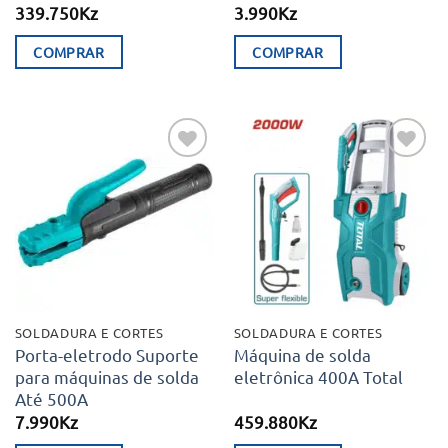
339.750
Kz
3.990
Kz
COMPRAR
COMPRAR
Adicionar
Adicionar
aos meus
aos meus
desejos
desejos
SOLDADURA E CORTES
SOLDADURA E CORTES
Porta-eletrodo Suporte
Máquina de solda
para máquinas de solda
eletrônica 400A Total
Até 500A
7.990
Kz
459.880
Kz