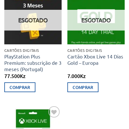
Adicionar
Adicionar
aos meus
aos meus
desejos
desejos
ESGOTADO
ESGOTADO
CARTÕES DIGITAIS
CARTÕES DIGITAIS
PlayStation Plus
Cartão Xbox Live 14 Dias
Premium: subscrição de 3
Gold – Europa
meses (Portugal)
77.500
Kz
7.000
Kz
COMPRAR
COMPRAR
Adicionar
aos meus