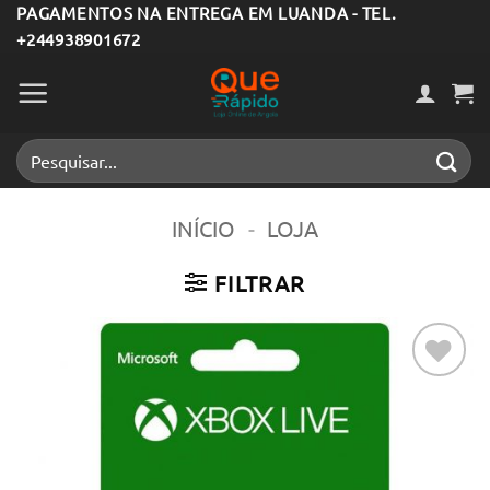
Skip
PAGAMENTOS NA ENTREGA EM LUANDA - TEL.
+244938901672
to
content
Pesquisar
por:
INÍCIO
-
LOJA
FILTRAR
Adicionar
aos meus
desejos