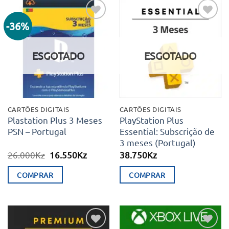
-36%
Adicionar
Adicionar
aos meus
aos meus
desejos
desejos
ESGOTADO
ESGOTADO
CARTÕES DIGITAIS
CARTÕES DIGITAIS
Plastation Plus 3 Meses
PlayStation Plus
PSN – Portugal
Essential: Subscrição de
3 meses (Portugal)
O
O
26.000
Kz
16.550
Kz
38.750
Kz
preço
preço
original
atual
COMPRAR
COMPRAR
era:
é:
26.000Kz.
16.550Kz.