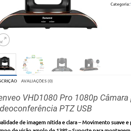
Categoria:
SCRIÇÃO
AVALIAÇÕES (0)
enveo VHD1080 Pro 1080p Câmara p
ideoconferência PTZ USB
alidade de imagem nítida e clara – Movimento suave e p
mpo de visão amplo de 138º – Suporte para montagem n