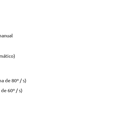
manual
mático)
a de 80º / s)
de 60º / s)