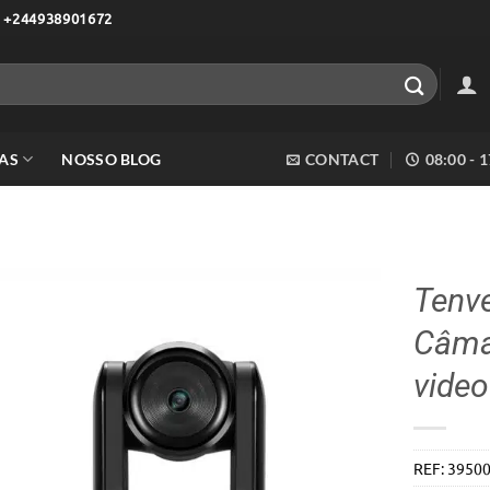
 +244938901672
AS
NOSSO BLOG
CONTACT
08:00 - 
Tenv
Câmar
Adicionar
aos meus
vide
desejos
REF:
3950