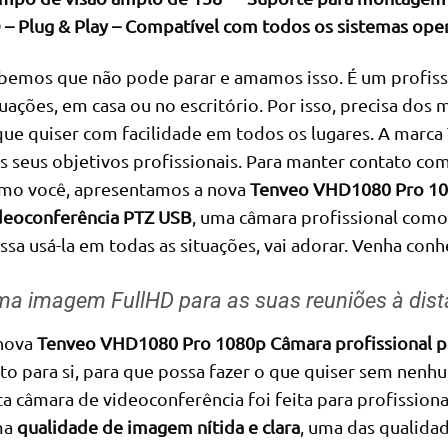
 – Plug & Play – Compatível com todos os sistemas ope
bemos que não pode parar e amamos isso. É um profissi
tuações, em casa ou no escritório. Por isso, precisa dos
que quiser com facilidade em todos os lugares. A marca 
s seus objetivos profissionais. Para manter contato com
mo você, apresentamos a nova
Tenveo VHD1080 Pro 108
deoconferência PTZ USB
, uma câmara profissional como 
ssa usá-la em todas as situações, vai adorar. Venha conh
a imagem FullHD para as suas reuniões à dist
nova
Tenveo VHD1080 Pro 1080p Câmara profissional p
ito para si, para que possa fazer o que quiser sem nen
ta câmara de videoconferência foi feita para profissiona
ma
qualidade de imagem nítida e clara
, uma das qualida