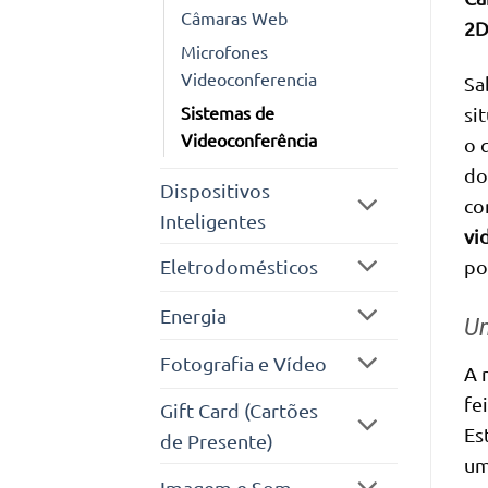
Câmaras Web
2D
Microfones
Videoconferencia
Sa
Sistemas de
si
Videoconferência
o 
do
Dispositivos
co
Inteligentes
vi
Eletrodomésticos
po
Energia
Um
Fotografia e Vídeo
A 
fe
Gift Card (Cartões
Es
de Presente)
u
Imagem e Som