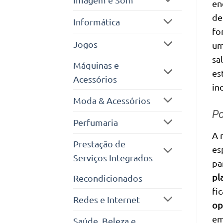
en
de
Informática
fo
Jogos
u
sa
Máquinas e
es
Acessórios
in
Moda & Acessórios
Po
Perfumaria
A 
Prestação de
es
Serviços Integrados
pa
pl
Recondicionados
fi
Redes e Internet
op
e
Saúde, Beleza e