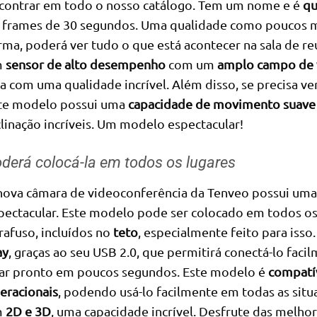
contrar em todo o nosso catálogo. Tem um nome e é
qu
 frames de 30 segundos. Uma qualidade como poucos m
rma, poderá ver tudo o que está acontecer na sala de reu
m
sensor de alto desempenho
com um
amplo campo de 
la com uma qualidade incrível. Além disso, se precisa ver
te modelo possui uma
capacidade de movimento suave 
clinação incríveis. Um modelo espectacular!
derá colocá-la em todos os lugares
nova câmara de videoconferência da Tenveo possui uma
pectacular. Este modelo pode ser colocado em todos os 
rafuso, incluídos no
teto
, especialmente feito para isso
ay
, graças ao seu USB 2.0, que permitirá conectá-lo fa
car pronto em poucos segundos. Este modelo é
compatí
eracionais
, podendo usá-lo facilmente em todas as situ
m
2D e 3D
, uma capacidade incrível. Desfrute das melho