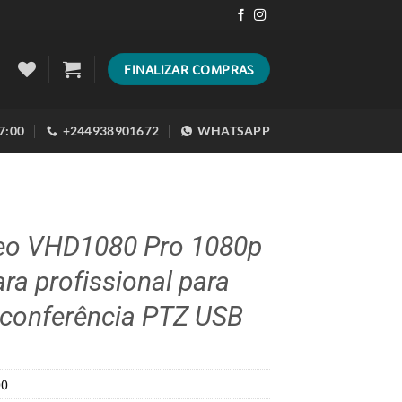
FINALIZAR COMPRAS
17:00
+244938901672
WHATSAPP
eo VHD1080 Pro 1080p
a profissional para
oconferência PTZ USB
00