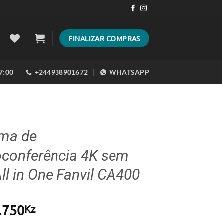
FINALIZAR COMPRAS
17:00
+244938901672
WHATSAPP
ema de
oconferência 4K sem
All in One Fanvil CA400
.750
Kz