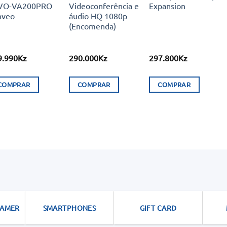
VO-VA200PRO
Videoconferência e
Expansion
nveo
áudio HQ 1080p
(Encomenda)
9.990
Kz
290.000
Kz
297.800
Kz
COMPRAR
COMPRAR
COMPRAR
GAMER
SMARTPHONES
GIFT CARD