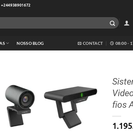
 +244938901672
AS
NOSSO BLOG
CONTACT
08:00 - 
Sist
Vide
Adicionar
aos meus
fios 
desejos
1.195