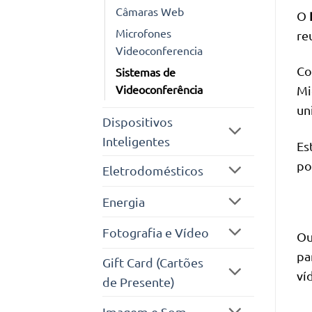
Câmaras Web
O
Microfones
re
Videoconferencia
Co
Sistemas de
Videoconferência
Mi
un
Dispositivos
Inteligentes
Es
po
Eletrodomésticos
Energia
Fotografia e Vídeo
Ou
pa
Gift Card (Cartões
ví
de Presente)
Imagem e Som