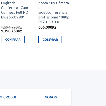
Logitech
Zoom 10x Câmara
ConferenceCam
de
Connect Full HD
videoconferência
Bluetooth 90°
profissional 1080p
PTZ USB 3.0
1.594.990
Kz
655.000
Kz
O
O
1.390.750
Kz
preço
preço
original
atual
COMPRAR
COMPRAR
era:
é:
1.594.990Kz.
1.390.750Kz.
MICROSOFT
NOVOS