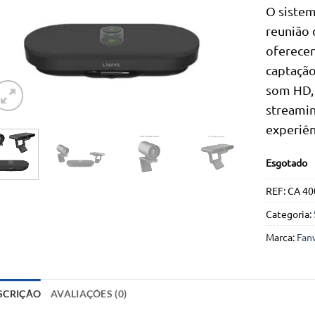
O sistem
reunião
oferece
captação
som HD, 
streami
experiên
Esgotado
REF:
CA 40
Categoria:
Marca:
Fanv
SCRIÇÃO
AVALIAÇÕES (0)