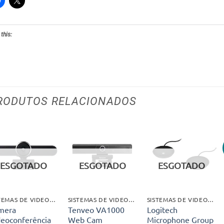
 this:
RODUTOS RELACIONADOS
Adicionar
Adicionar
Adicionar
aos meus
aos meus
aos meus
ESGOTADO
ESGOTADO
ESGOTADO
desejos
desejos
desejos
SISTEMAS DE VIDEOCONFERÊNCIA
SISTEMAS DE VIDEOCONFERÊNCIA
SISTEMAS DE VIDEOCONFERÊNCIA
mera
Tenveo VA1000
Logitech
deoconferência
Web Cam
Microphone Group