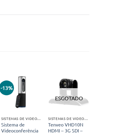
-13%
Adicionar
Adicionar
aos meus
aos meus
ESGOTADO
desejos
desejos
SISTEMAS DE VIDEOCONFERÊNCIA
SISTEMAS DE VIDEOCONFERÊNCIA
Sistema de
Tenveo VHD10N
Videoconferência
HDMI – 3G SDI –