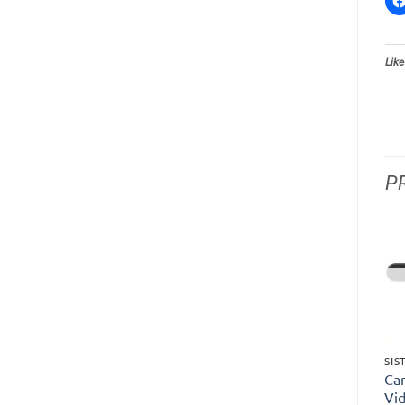
Like
P
Ca
Vi