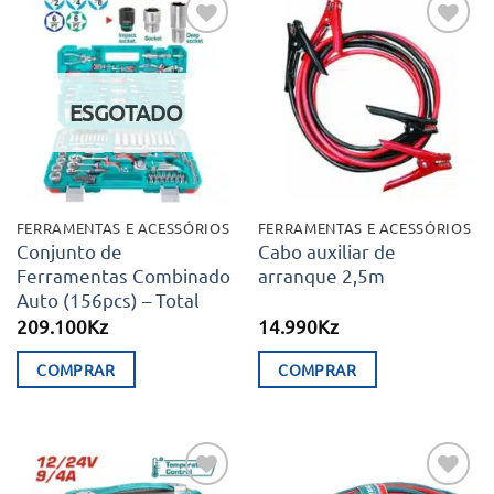
Adicionar
Adicionar
aos meus
aos meus
desejos
desejos
ESGOTADO
FERRAMENTAS E ACESSÓRIOS
FERRAMENTAS E ACESSÓRIOS
Conjunto de
Cabo auxiliar de
Ferramentas Combinado
arranque 2,5m
Auto (156pcs) – Total
209.100
Kz
14.990
Kz
COMPRAR
COMPRAR