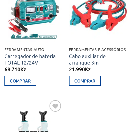
Adicionar
Adicionar
aos meus
aos meus
desejos
desejos
FERRAMENTAS AUTO
FERRAMENTAS E ACESSÓRIOS
Carregador de bateria
Cabo auxiliar de
TOTAL 12/24V
arranque 3m
68.710
Kz
21.990
Kz
COMPRAR
COMPRAR
Adicionar
aos meus
desejos