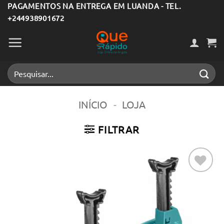
Skip
PAGAMENTOS NA ENTREGA EM LUANDA - TEL.
+244938901672
to
content
Pesquisar
por:
INÍCIO
-
LOJA
FILTRAR
Adicionar
aos meus
desejos