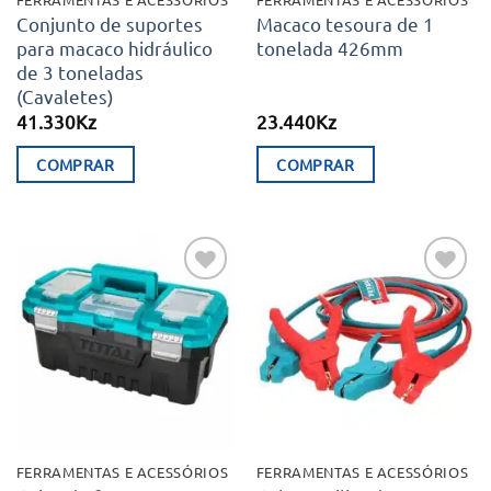
Conjunto de suportes
Macaco tesoura de 1
para macaco hidráulico
tonelada 426mm
de 3 toneladas
(Cavaletes)
41.330
Kz
23.440
Kz
COMPRAR
COMPRAR
Adicionar
Adicionar
aos meus
aos meus
desejos
desejos
FERRAMENTAS E ACESSÓRIOS
FERRAMENTAS E ACESSÓRIOS