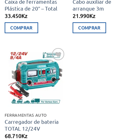
Caixa de ferramentas
Cabo auxiliar de
Plástica de 20″ – Total
arranque 3m
33.450
Kz
21.990
Kz
COMPRAR
COMPRAR
Adicionar
aos meus
desejos
FERRAMENTAS AUTO
Carregador de bateria
TOTAL 12/24V
68.710
Kz