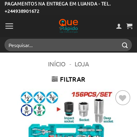
Skip
PAGAMENTOS NA ENTREGA EM LUANDA - TEL.
+244938901672
to
content
Pesquisar
por:
INÍCIO
-
LOJA
FILTRAR
Adicionar
aos meus
desejos