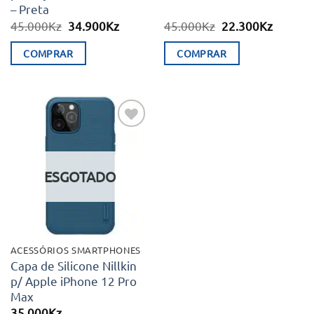
– Preta
O
O
O
O
45.000
Kz
34.900
Kz
45.000
Kz
22.300
Kz
preço
preço
preço
preço
original
atual
original
atual
COMPRAR
COMPRAR
era:
é:
era:
é:
45.000Kz.
34.900Kz.
45.000Kz.
22.300K
Adicionar
aos meus
desejos
ESGOTADO
ACESSÓRIOS SMARTPHONES
Capa de Silicone Nillkin
p/ Apple iPhone 12 Pro
Max
35.000
Kz