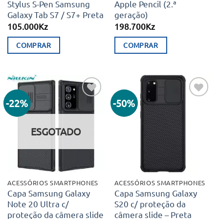
Stylus S-Pen Samsung
Apple Pencil (2.ª
Galaxy Tab S7 / S7+ Preta
geração)
105.000
Kz
198.700
Kz
COMPRAR
COMPRAR
-22%
-50%
Adicionar
Adicionar
aos meus
aos meus
desejos
desejos
ESGOTADO
ACESSÓRIOS SMARTPHONES
ACESSÓRIOS SMARTPHONES
Capa Samsung Galaxy
Capa Samsung Galaxy
Note 20 Ultra c/
S20 c/ proteção da
proteção da câmera slide
câmera slide – Preta