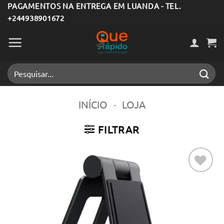
Skip
PAGAMENTOS NA ENTREGA EM LUANDA - TEL.
+244938901672
to
content
Pesquisar
por:
INÍCIO
-
LOJA
FILTRAR
Adicionar
aos meus
desejos