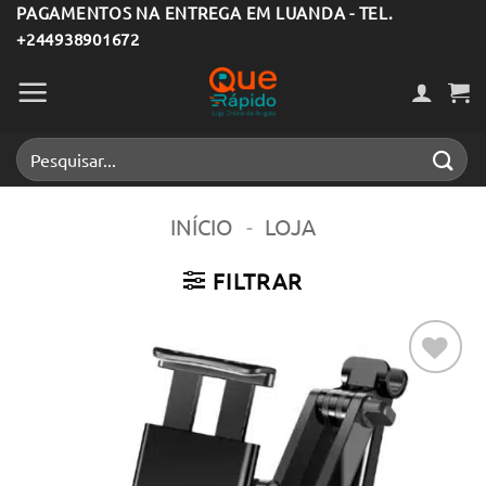
Skip
PAGAMENTOS NA ENTREGA EM LUANDA - TEL.
+244938901672
to
content
Pesquisar
por:
INÍCIO
-
LOJA
FILTRAR
Adicionar
aos meus
desejos