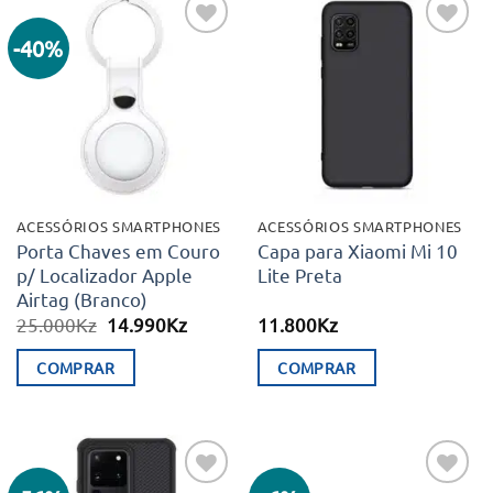
-40%
Adicionar
Adicionar
aos meus
aos meus
desejos
desejos
ACESSÓRIOS SMARTPHONES
ACESSÓRIOS SMARTPHONES
Porta Chaves em Couro
Capa para Xiaomi Mi 10
p/ Localizador Apple
Lite Preta
Airtag (Branco)
O
O
25.000
Kz
14.990
Kz
11.800
Kz
preço
preço
original
atual
COMPRAR
COMPRAR
era:
é:
25.000Kz.
14.990Kz.