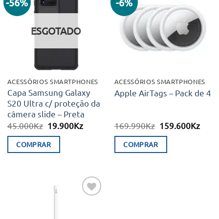
-56%
-6%
Adicionar
Adicionar
aos meus
aos meus
desejos
desejos
ESGOTADO
ACESSÓRIOS SMARTPHONES
ACESSÓRIOS SMARTPHONES
Capa Samsung Galaxy
Apple AirTags – Pack de 4
S20 Ultra c/ proteção da
câmera slide – Preta
O
O
O
O
45.000
Kz
19.900
Kz
169.990
Kz
159.600
Kz
preço
preço
preço
preç
original
atual
original
atual
COMPRAR
COMPRAR
era:
é:
era:
é:
45.000Kz.
19.900Kz.
169.990Kz.
159.
Adicionar
aos meus