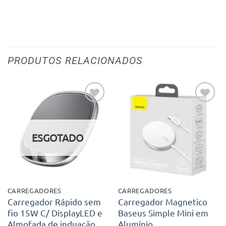
PRODUTOS RELACIONADOS
Adicionar
Adicionar
aos meus
aos meus
desejos
desejos
ESGOTADO
CARREGADORES
CARREGADORES
Carregador Rápido sem
Carregador Magnetico
fio 15W C/ DisplayLED e
Baseus Simple Mini em
Almofada de induação
Alumínio