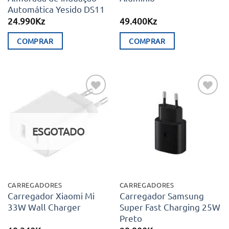
Automática Yesido DS11
24.990
Kz
49.400
Kz
COMPRAR
COMPRAR
Adicionar
Adicionar
aos meus
aos meus
desejos
desejos
ESGOTADO
CARREGADORES
CARREGADORES
Carregador Xiaomi Mi
Carregador Samsung
33W Wall Charger
Super Fast Charging 25W
Preto