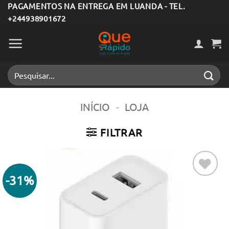
Skip
PAGAMENTOS NA ENTREGA EM LUANDA - TEL.
+244938901672
to
content
Pesquisar
por:
INÍCIO
-
LOJA
FILTRAR
-31%
Adicionar
aos meus
desejos