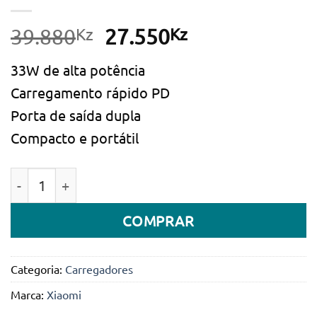
Kz
O
Kz
O
39.880
27.550
preço
preço
33W de alta potência
original
atual
Carregamento rápido PD
era:
é:
Porta de saída dupla
39.880Kz.
27.550Kz.
Compacto e portátil
Quantidade de Carregador 33W Wall Charger (Type-A 
COMPRAR
Categoria:
Carregadores
Marca:
Xiaomi