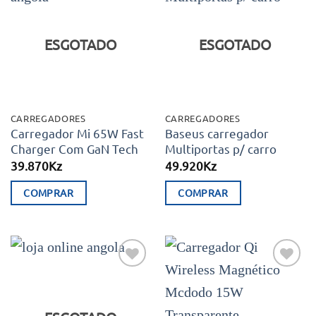
Adicionar
Adicionar
aos meus
aos meus
desejos
desejos
ESGOTADO
ESGOTADO
CARREGADORES
CARREGADORES
Carregador Mi 65W Fast
Baseus carregador
Charger Com GaN Tech
Multiportas p/ carro
39.870
Kz
49.920
Kz
COMPRAR
COMPRAR
Adicionar
Adicionar
aos meus
aos meus
desejos
desejos