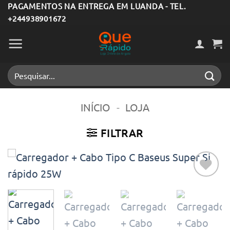
Skip
PAGAMENTOS NA ENTREGA EM LUANDA - TEL.
+244938901672
to
content
Pesquisar
por:
INÍCIO
-
LOJA
FILTRAR
Adicionar
aos meus
desejos