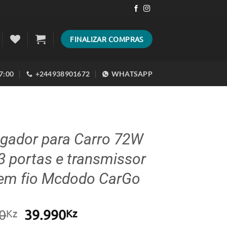
FINALIZAR COMPRAS
17:00
+244938901672
WHATSAPP
egador para Carro 72W
 portas e transmissor
em fio Mcdodo CarGo
O
O
0
39.990
Kz
Kz