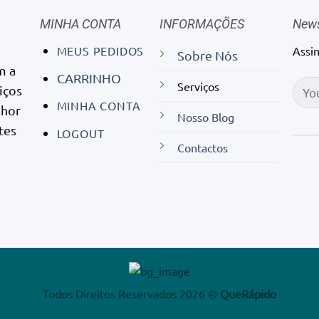
MINHA CONTA
INFORMAÇÕES
News
MEUS PEDIDOS
Assi
Sobre Nós
m a
CARRINHO
Serviços
iços
MINHA CONTA
lhor
Nosso Blog
tes
LOGOUT
Contactos
Todos Direitos Reservados 2026 ©
QueRápido