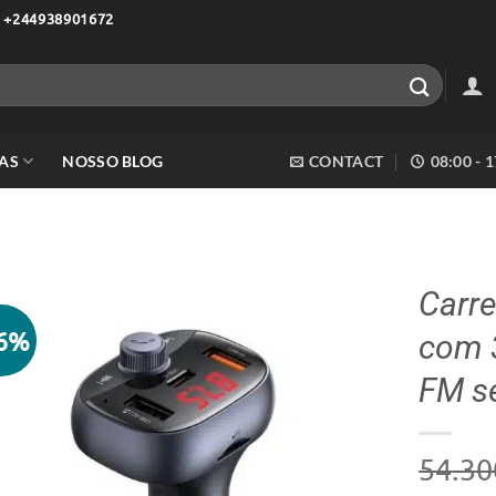
 +244938901672
AS
NOSSO BLOG
CONTACT
08:00 - 
Carr
26%
com 3
Adicionar
aos meus
FM s
desejos
54.30