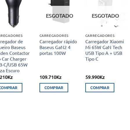
Adicionar
Adicionar
Adicionar
aos meus
aos meus
aos meus
ESGOTADO
ESGOTADO
desejos
desejos
desejos
RREGADORES
CARREGADORES
CARREGADORES
rregador de
Carregador rápido
Carregador Xiaomi
ueiro Baseus
Baseus GaN2 4
Mi 65W GaN Tech
lden Contactor
portas 100W
USB Tipo A + USB
o Car Charger
Tipo C
B-C/USB 65W
za Escuro
.210
Kz
109.710
Kz
59.990
Kz
COMPRAR
COMPRAR
COMPRAR