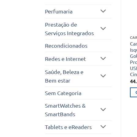
Perfumaria
Prestação de
Serviços Integrados
CA
Ca
Recondicionados
Isq
Go
Redes e Internet
Pr
US
Saúde, Beleza e
Cin
Bem estar
44
Sem Categoria
SmartWatches &
SmartBands
Tablets e eReaders