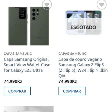
has
multiple
Adicionar
Adicionar
variants.
aos meus
aos meus
desejos
desejos
The
ESGOTADO
options
may
be
chosen
CAPAS SAMSUNG
CAPAS SAMSUNG
on
Capa Samsung Original
Capa de couro vegano
Smart View Wallet Case
Samsung Galaxy Z Flip5
the
for Galaxy S23 Ultra
(Z Flip 5), W24 Flip Nillkin
product
Qin
page
74.990
Kz
74.990
Kz
COMPRAR
COMPRAR
This
product
has