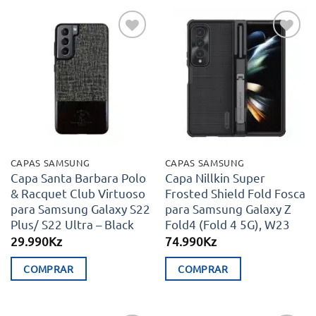
Adicionar
Adicionar
aos meus
aos meus
desejos
desejos
CAPAS SAMSUNG
CAPAS SAMSUNG
Capa Santa Barbara Polo
Capa Nillkin Super
& Racquet Club Virtuoso
Frosted Shield Fold Fosca
para Samsung Galaxy S22
para Samsung Galaxy Z
Plus/ S22 Ultra – Black
Fold4 (Fold 4 5G), W23
29.990
Kz
74.990
Kz
COMPRAR
COMPRAR
This
product