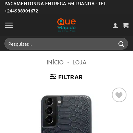
Skip
PAGAMENTOS NA ENTREGA EM LUANDA - TEL.
+244938901672
to
content
Pesquisar
por:
INÍCIO
-
LOJA
FILTRAR
Adicionar
aos meus
desejos