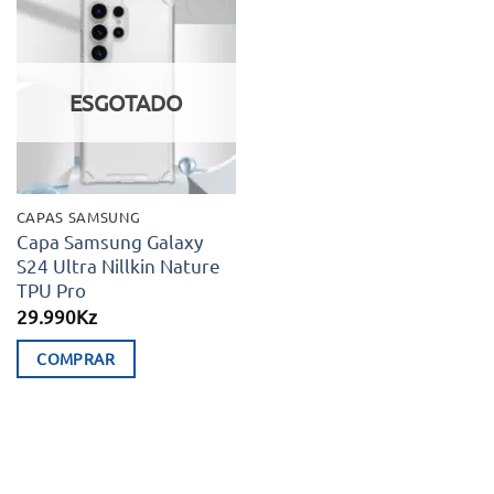
multiple
Adicionar
variants.
aos meus
desejos
The
ESGOTADO
options
may
be
chosen
CAPAS SAMSUNG
on
Capa Samsung Galaxy
S24 Ultra Nillkin Nature
the
TPU Pro
product
29.990
Kz
page
COMPRAR